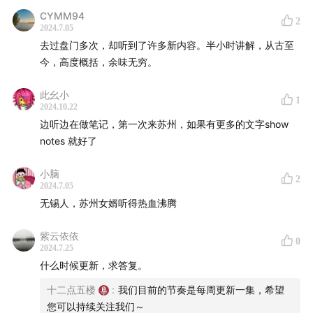
CYMM94
2
时间线
2024.7.05
去过盘门多次，却听到了许多新内容。半小时讲解，从古至
01:44
盘门水陆城门
今，高度概括，余味无穷。
02:45
吴门桥
此幺小
1
2024.10.22
边听边在做笔记，第一次来苏州，如果有更多的文字show
06:00
泰伯庙
notes 就好了
07:25
鱼肠剑
小脑
2
2024.7.05
07:40
吴王阖闾
无锡人，苏州女婿听得热血沸腾
08:15
苏州三双城市布局
紫云依依
0
2024.7.25
09:00
干将莫邪剑
什么时候更新，求答复。
十二点五楼
:
我们目前的节奏是每周更新一集，希望
12:20
卧薪尝胆
您可以持续关注我们～