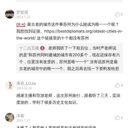
14:20
三国东吴时期
罗新雨
0
2024.7.24
15:05
隋唐时期
08:40
最古老的城市这件事苏州为什么能成为唯一一个呢？
我想找到证据。https://bestdiplomats.org/oldest-cities-in-
17:09
宋元时期
the-world/ 这个链接里的十个都没有苏州
19:27
苏州的水
十二点五楼
:
老师我听了一下前后位，当时严老师说
的是“和苏州同时建城的城市有200多个，现在还保存有六
23:42
苏州的文化
个，位置没有改变的，苏州是唯一一个” 没有说苏州是最
古老的城市中的唯一一个。我之后再去找一下资料发给您
26:18
苏州的园子
薄荷_LUJo
0
27:10
苏州的工艺
2024.12.20
感谢主播和导游老师，这次苏州旅行，跟着听了三天，蛮深
28:58
苏州就是没有机场
度游的，学到了很多历史文化知识。
吴门三景：
泽慕
0
2024.7.27
太棒了！新苏州人真的很喜欢这座城市的历史。