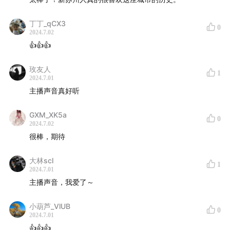
水陆城门（图片来源于苏州文旅微博）
丁丁_qCX3
0
2024.7.02
👍👍👍
玫友人
1
2024.7.01
主播声音真好听
GXM_XK5a
0
2024.7.02
很棒，期待
大林scl
1
2024.7.01
西游记中取景处也是这个城门
主播声音，我爱了～
小葫芦_VlUB
0
2024.7.01
👍👍👍