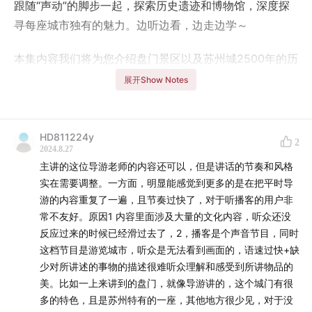
跟随“声动”的脚步一起，探索历史遗迹和博物馆，深度探
寻每座城市独有的魅力。边听边看，边走边学～
本集内容我们将为您介绍盘门景区以及苏州城2500年的历
史故事。来到苏州的朋友们可以来到盘门景区边游览边听
展开Show Notes
我们的讲解，或者坐在吴门桥上来收听我们带来的故事。
主要内容
：盘门三景、苏州城的历史
HD811224y
2
2024.8.27
ps：盘门景区有CBC冠军孙磊老师的咖啡店哦，叫马路咖
主讲的这位导游老师的内容还可以，但是讲话的节奏和风格
啡～
实在需要调整。一方面，明显能感觉到更多的是在把平时导
游的内容重复了一遍，且节奏过快了，对于听播客的用户非
常不友好。原因1 内容里面涉及大量的文化内容，听众还没
反应过来的时候已经滑过去了，2，播客是个声音节目，同时
这档节目是游览城市，听众是无法看到画面的，语速过快+缺
少对所讲述的事物的描述很难听众理解和感受到所讲物品的
美。比如一上来讲到的盘门，就像导游讲的，这个城门有很
多的特色，且是苏州特有的一座，其他地方很少见，对于没