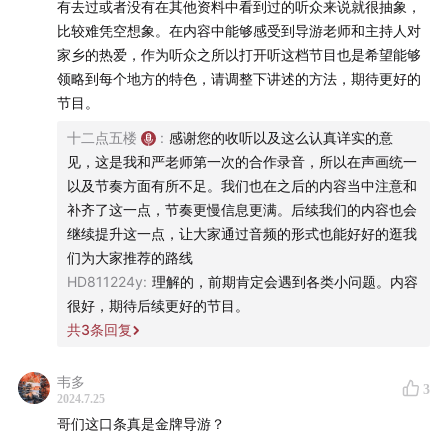
有去过或者没有在其他资料中看到过的听众来说就很抽象，
比较难凭空想象。在内容中能够感受到导游老师和主持人对
家乡的热爱，作为听众之所以打开听这档节目也是希望能够
领略到每个地方的特色，请调整下讲述的方法，期待更好的
节目。
十二点五楼
:
感谢您的收听以及这么认真详实的意
见，这是我和严老师第一次的合作录音，所以在声画统一
以及节奏方面有所不足。我们也在之后的内容当中注意和
补齐了这一点，节奏更慢信息更满。后续我们的内容也会
继续提升这一点，让大家通过音频的形式也能好好的逛我
们为大家推荐的路线
HD811224y
:
理解的，前期肯定会遇到各类小问题。内容
很好，期待后续更好的节目。
共
3
条回复
韦多
3
2024.7.25
哥们这口条真是金牌导游？
本集内容时常：30分钟