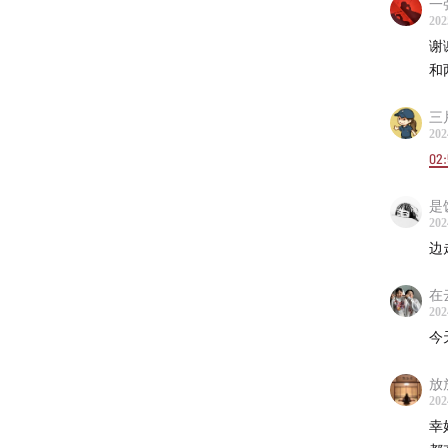
一
44:53
202
49:00
虎
谢
53:11
可
和
53:38
三
55:30
202
56:20
陈
02:
60:22
70:00
是
202
71:25
御
边
71:47
五
72:40
望
在
202
74:44
大
今
77:30
花
78:00
养
放
79:10
孙
202
幸
80:50