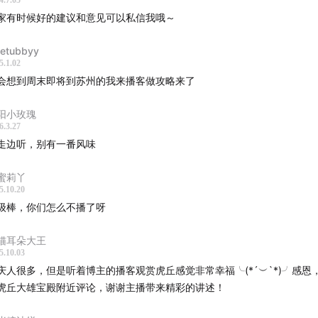
4.7.05
瓮轩
家有时候好的建议和意见可以私信我哦～
石阶梯
驾轩
letubbyy
5.1.02
涌峰
会想到周末即将到苏州的我来播客做攻略来了
灵澜精舍
青簃
阳小玫瑰
憨泉
6.3.27
走边听，别有一番风味
剑石
枕石
蜜莉丫
真娘墓
5.10.20
香魂
级棒，你们怎么不播了呀
人石
猫耳朵大王
幢
5.10.03
若波罗密经幢
庆人很多，但是听着博主的播客观赏虎丘感觉非常幸福╰(*´︶`*)╯感恩
生公讲台
虎丘大雄宝殿附近评论，谢谢主播带来精彩的讲述！
点头