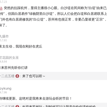
5.7.23
54
突然的拉踩杭州，显得主播很小心眼。白沙堤在民间称为“白堤”由来已
宣传”，但因白居易作“绿杨阴里白沙堤”，所以人们会把白堤和白居易联系
门外也有白居易修筑的“白公堤”，苏州有也很正常，非要凸显谁更“正宗”
味了。
丸爆炸
5.7.01
客太生动，我现在刚好在虎丘
苣花园的女巫
4.8.04
月来苏州先听你们讲
十二点五楼
:
来了也可以听～
pykung
4.7.06
待继续更新。这绝对是我将来去游玩会听的节目！
十二点五楼
:
欢迎来苏州玩～到时候可以让我亲自给你讲哈哈哈