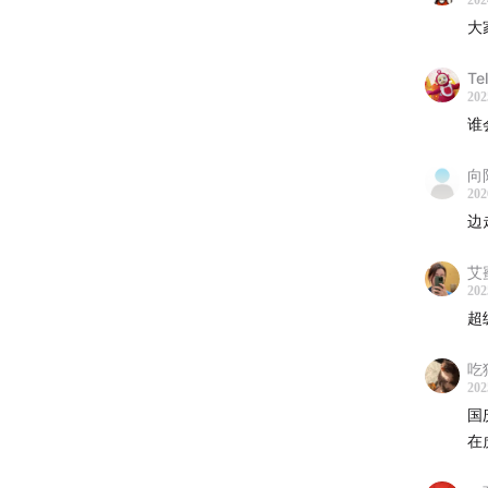
202
17:43
抱
大
19:58
湖
21:10
月
Te
202
23:12
海
谁
23:50
25:15
送
向
27:50
憨
202
边
30:15
试
33:50
艾
37:34
古
202
38:20
超
39:50
千
吃
41:25
经
202
41:43
般
国
42:48
在
44:25