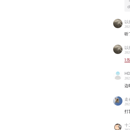
d
以
202
听
时间节
以
202
01:00
望
1:1
08:25
HD
08:50
202
09:15
勒
边
10:45
碑
走
11:33
吴
202
12:30
断
打
14:08
大
16:12
拥
十