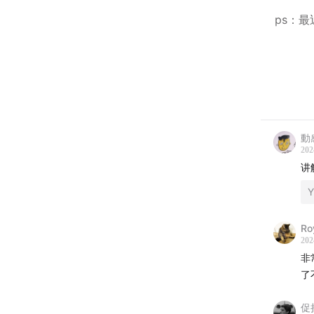
ps：
点击可
如果打
動
202
讲
Y
Ro
202
非
了
促