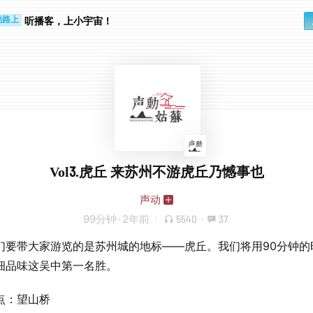
步时
勤路上
听播客，上小宇宙！
Vol3.虎丘 来苏州不游虎丘乃憾事也
声动
99分钟
·
2年前
5540
·
37
们要带大家游览的是苏州城的地标——虎丘。我们将用90分钟的
细品味这吴中第一名胜。
点：望山桥