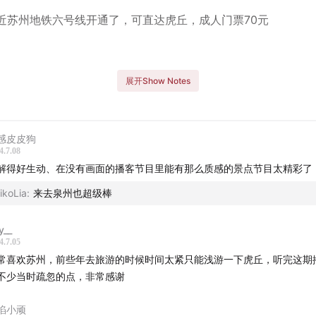
最近苏州地铁六号线开通了，可直达虎丘，成人门票70元
展开Show Notes
查看
虎丘景点图片PDF
，方便您的游览
不开链接可从
百度云网盘
下载查看
感皮皮狗
4.7.08
解得好生动、在没有画面的播客节目里能有那么质感的景点节目太精彩了
ikoLia
:
来去泉州也超级棒
y__
4.7.05
常喜欢苏州，前些年去旅游的时候时间太紧只能浅游一下虎丘，听完这期
不少当时疏忽的点，非常感谢
掐小顽