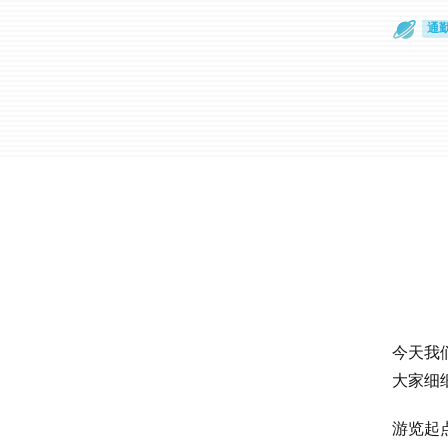
散
通
今天我
大家细
游览起