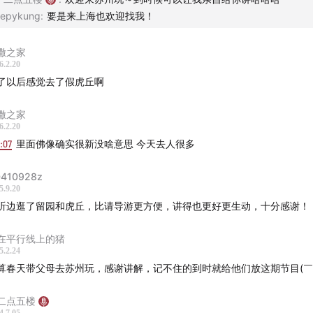
epykung
:
要是来上海也欢迎找我！
撒之家
6.2.20
了以后感觉去了假虎丘啊
点：
撒之家
6.2.20
门桥
5:07
里面佛像确实很新没啥意思 今天去人很多
狸猫
410928z
虎阜禅寺
5.9.20
石永禁虎丘染坊碑记
听边逛了留园和虎丘，比请导游更方便，讲得也更好更生动，十分感谢！
廊
在平行线上的猪
中第一山
5.2.24
梁殿
算春天带父母去苏州玩，感谢讲解，记不住的到时就给他们放这期节目(￣
吴胜壤
翠山庄
二点五楼