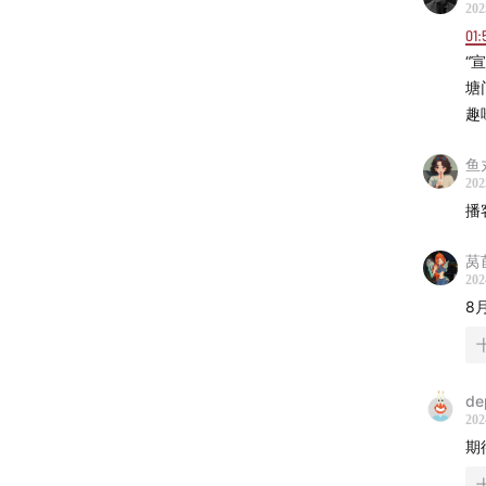
202
01:
“
塘
趣
鱼
202
播
莴
202
8
de
202
期