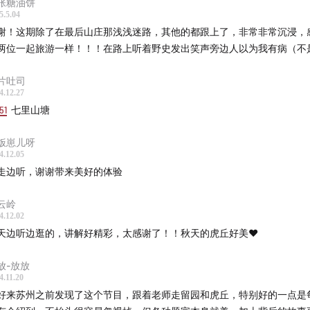
张糖油饼
二仙亭
5.5.04
丘剑池
谢！这期除了在最后山庄那浅浅迷路，其他的都跟上了，非常非常沉浸，
中亭
两位一起旅游一样！！！在路上听着野史发出笑声旁边人以为我有病（不
第三泉
片吐司
入解脱门
4.12.27
公桥（双井桥）
51
七里山塘
虎丘塔
基座
饭崽儿呀
4.12.05
碑亭
走边听，谢谢带来美好的体验
贤堂
苏台
云岭
4.12.02
雄宝殿
天边听边逛的，讲解好精彩，太感谢了！！秋天的虎丘好美❤️
雨亭
鹤涧
放-放放
武练兵场
4.11.20
好来苏州之前发现了这个节目，跟着老师走留园和虎丘，特别好的一点是
万景山庄