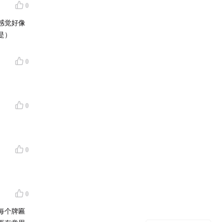
0
感觉好像
是）
0
0
0
0
每个牌匾