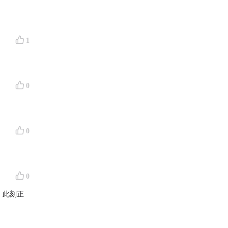
1
0
0
0
，此刻正