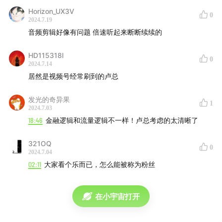
Horizon_UX3V
0
2024.7.19
音频剪辑好像有问题 倍速听起来断断续续的
节目主播：
HD115318l
0
2024.7.14
居然是视频号经常刷到的卢总
老范
发光的奇异果
高樟资本创始人，投资参谋长
1
2024.7.03
“超级信号方法”的提出者，老范投资俱乐部的创立者，
18:46
金融逻辑和流量逻辑不一样！卢总考虑的太清晰了
近5年账户收益率位居全市场前1%
321OQ
二十五年财经媒体+基金投资阅历，天使投资了财联
0
2024.7.04
社、远川研究所、市值风云、直男财经等财经新媒体
02:11
大家看个乐而已，怎么能被称为粉丝
身处基金核心圈、上市公司圈十余年，数家百亿对冲基
金的战略顾问
在小宇宙打开
超级链接者：连接产业界和资本圈、一级和二级市场、
新钱和老钱、国内和海外市场