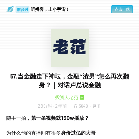
听播客，上小宇宙！
点击下载
散步时
通勤路上
57.当金融走下神坛，金融“渣男”怎么再次翻
身？｜对话卢总说金融
投资人老范
28分钟
·
2年前
5640
·
11
随手一拍，
第一条视频就150w播放？
为什么他的直播间有很多
身价过亿的大哥