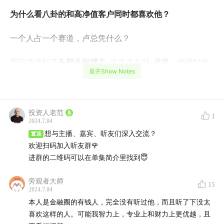
为什么看八卦的和高净值客户同时都喜欢他？
一个人占一个赛道，卢总凭什么？
我们邀请到了
头部金融博主
-卢总说金融-
卢总
，他同时也
展开Show Notes
是
金融圈大佬
，
为我们揭秘金融圈和做IP的那些事儿
本期你将会听到：
投资人老范
1
2024.7.04
Part 1 从金融到抖音,卢总的开挂人生
想与主播、嘉宾、听友们深入交流？
置顶
欢迎扫码加入听友群🌹
03:00
第一天视频就150w播放，怎么做到的？
进群的二维码可以在单集简介里找到😇
08:34
听说金融圈美女玩得很乱？
旁观者大师
15
2024.7.04
10:41
为什么身价过亿的人都喜欢卢总？
本人是金融圈的有钱人，完全没有听过他，而且听了下没太
喜欢这样的人。可能我智力上，专业上和财力上更优越，且
Part 2 卢总的流量密码