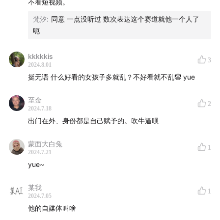
不看短视频。
14:24
为什么做个富二代很痛苦？
梵汐
:
同意 一点没听过 数次表达这个赛道就他一个人了
呃
15:35
金融圈靠钱能砸出来嘛？
kkkkkis
3
2024.8.01
18:46
搞金融的人千万别做自媒体？
挺无语 什么好看的女孩子多就乱？不好看就不乱🤡 yue
22:56
卢总告诉你做IP的真相
至金
2
2024.7.18
24:18
百万粉丝是最没用的？
出门在外、身份都是自己赋予的。吹牛逼呗
本期嘉宾：
蒙面大白兔
1
2024.7.21
卢总
yue~
抖音头部金融区博主，20年金融行业专家
某我
1
2024.7.05
他的自媒体叫啥