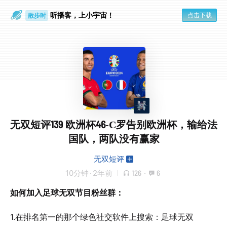
听播客，上小宇宙！
点击下载
散步时
通勤路上
无双短评139 欧洲杯46-C罗告别欧洲杯，输给法
国队，两队没有赢家
无双短评
10分钟
·
2年前
126
·
6
如何加入足球无双节目粉丝群：
1.在排名第一的那个绿色社交软件上搜索：足球无双