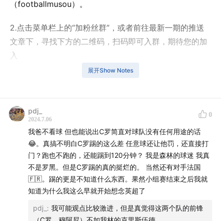
（footballmusou）。
2.点击菜单栏上的“加粉丝群”，或者前往最新一期的推送
文章下，寻找下方的二维码，扫码即可入群，期待您的加
入
展开Show Notes
北京时间7月6日凌晨3点，2024年欧洲杯1/4决赛，葡萄
牙对阵法国。
pdj_
0
2024.7.06
我爸不看球 但也能说出C罗简直对球队没有任何用途的话
上半场，在两队重兵布防下，姆巴佩和C罗都没有获得太
😂。真搞不明白C罗踢的这么差 任意球还让他罚，还直接打
好的破门机会。下半场，穆阿尼错失破门良机，迈尼昂两
门？跑也不跑的，还能踢到120分钟？ 我是森林的球迷 我真
连扑力保城门不失。双方在常规90分钟内战成0-0平。
不是罗黑。但是C罗踢的真的挺烂的。 当然还有对手法国
🇫🇷。踢的更是不知道什么东西。果然小组赛结束之后我就
知道为什么我这么早就开始想念英超了
在加时赛中，双方都有破门良机，但都没能把握住，场上
pdj_
:
我可能观点比较激进，但是真觉得这两个队的前锋
比分依旧是0-0，比赛将通过点球大战决出胜负。点球大
（C罗，穆阿尼）不如我林的克里斯伍德。