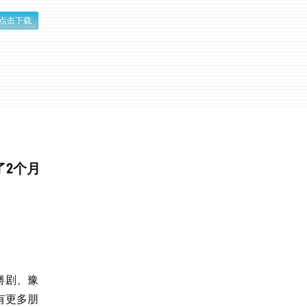
点击下载
s 看了2个月
粤剧、豫
有更多朋