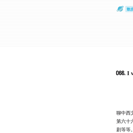
散
通
066. I
聊中西
第六十
剧等等