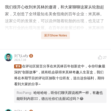
我们很开心收到米其林的邀请，和大家聊聊这家从轮胎起
家，又创造了全球最知名美食指南的百年企业：米其林。
这家公司的发展史，可以说伴随着轮胎的出现，也见证了
汽车行业的出现与发展。在百年的发展过程中，米其林持
续用创新推动产品变迁，一次又一次引起了业界革命。从
展开Show Notes
马车，到汽车，到飞机，到航海领域，乃至今天的月球探
测车轮胎，米其林的创新似乎没有界限。
刘飞Lufy
27
米其林究竟是为什么要做轮胎？作为轮胎公司，他们又怎
2024.7.10
在评论区留言分享在米其林百年创新史中，令你印象最
么想到要发布美食指南呢？坐吧，来杯半拿铁，我们边喝
置顶
深的“创新故事"，就有机会获得米其林奇趣人生盲盒，我们
边聊。
将在本期节目的评论区抽取十位听友，送出这份福利，期待
看到大家的分享~
——
RocPang
:
哈哈哈哈，听你们聊天跟说相声一样，有趣也
在评论区留言分享在米其林百年创新史中，令你印象最深
能听到内容👍🏻，德云社你们去面试过吗？😂
的“创新故事"，就有机会获得米其林奇趣人生盲盒，我们