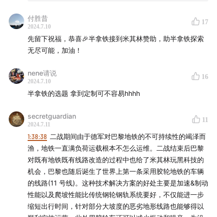
付胜昔
17
2024.7.10
先留下祝福，恭喜🎉半拿铁接到米其林赞助，助半拿铁探索
无尽可能，加油！
nene请说
16
2024.7.10
半拿铁的选题 拿到定制可不容易hhhh
secretguardian
11
2024.7.11
1:38:38
二战期间由于德军对巴黎地铁的不可持续性的竭泽而
渔，地铁一直满负荷运载根本不怎么运维。二战结束后巴黎
对既有地铁既有线路改造的过程中也给了米其林玩黑科技的
机会，巴黎也随后诞生了世界上第一条采用胶轮地铁的车辆
的线路(11 号线)。这种技术解决方案的好处主要是加速&制动
性能以及爬坡性能比传统钢轮钢轨系统要好，不仅能进一步
缩短出行时间，针对部分大坡度的恶劣地形线路也能够得以