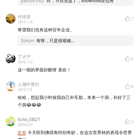
patrick小白
:
对，节目里提了，shownote里也有
付培安
7
2024.7.10
希望我们也有这种百年企业。
Solryn
:
有呀，只是很艰难…
丁大宁
6
2024.7.12
这一期的界面好酷呀 喜欢！
人潮中穿行
6
2024.7.11
哈哈，想起我小时候我自己补车胎，本来一个洞，补好了三
个洞😂😂😂
Echo_5B2T
1928 年的克莱蒙费朗
5
2026.6.22
12:10
今天听到佛得角特别奇妙，在这次世界杯的表现令世界