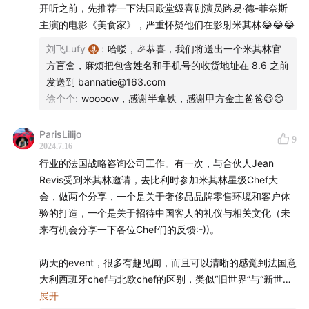
开听之前，先推荐一下法国殿堂级喜剧演员路易·德-菲奈斯
主演的电影《美食家》，严重怀疑他们在影射米其林😂😂😂
刘飞Lufy
:
哈喽，🎉恭喜，我们将送出一个米其林官
方盲盒，麻烦把包含姓名和手机号的收货地址在 8.6 之前
发送到 bannatie@163.com
徐个个
:
woooow，感谢半拿铁，感谢甲方金主爸爸😄😄
ParisLilijo
9
2024.7.16
安德烈·米其林
行业的法国战略咨询公司工作。有一次，与合伙人Jean
Revis受到米其林邀请，去比利时参加米其林星级Chef大
会，做两个分享，一个是关于奢侈品品牌零售环境和客户体
验的打造，一个是关于招待中国客人的礼仪与相关文化（未
来有机会分享一下各位Chef们的反馈:-))。
两天的event，很多有趣见闻，而且可以清晰的感觉到法国意
大利西班牙chef与北欧chef的区别，类似“旧世界”与“新世
界”。法意西你可以想象传统chef的样子，略胖，但也很
展开