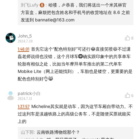
charming，衣着偏正式。然后北欧的chef们牛仔T恤，基本
刘飞Lufy
:
哈喽，🎉恭喜，我们将送出一个米其林官
都有纹身，好几个可以看出还是那种健身肌肉型身材，更像
方盲盒，麻烦把包含姓名和手机号的收货地址在 8.6 之前
摇滚音乐人（我不知道是不是可以分享几张照片）。
发送到 bannatie@163.com
比较感慨于一位意大利Chef在获星时的发言，他其实有饭店
John_5
8
被获星也被摘星，今天当他又一个饭店获星时，他说他是很
2024.7.10
矛盾的。因为有时有星其实就真的没利润，所付出的在材料
1891 年自行车比赛中，使用米其林的冠军车手和他的报道
1:46:01
首先它这个“配色特别好”可还行😂直接笑喷😆不过潇
和服务以及环境上的成本非常大。反而摘了星，倒是能赚一
磊老师说得也没错，这个月球车🛞确实跟印象中的共享单车
些钱（可能人流量没那么大，但利润是有的），在大会上他
轮胎有相似之处，比如当年摩拜单车推出的第二代单车
可以这么诚实的表达，Chef们在台下也报以掌声，可能很多
Mobike Lite（网上还能找到），车胎也是镂空，更重要的是
Chef也有这“甜蜜的负重”吧。也希望米其林评审们可以更加
配色也特别好👌😹
去体恤这个特别行业，不忘初心。
patrick小白
6
最后感谢半拿铁的分享，也恭喜米其林一如既往慧眼识珠，
2024.7.11
作为忠粉特别开心🩷。
1:37:57
Micheline其实就是动车，因为这节车厢自带动力。不
过这列车是滇越铁路上的高级公务车，不是随便买票就能买
上的
山下郭
:
云南铁路博物馆那个？