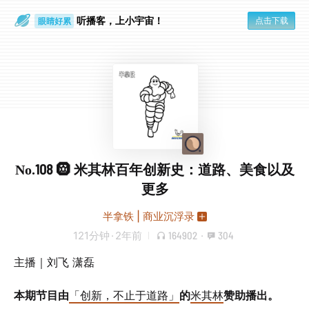
眼睛好累
听播客，上小宇宙！
点击下载
一个人
No.108 🛞 米其林百年创新史：道路、美食以及
更多
半拿铁 | 商业沉浮录
121分钟
·
2年前
164902
·
304
主播｜刘飞 潇磊
本期节目由
「创新，不止于道路」
的
米其林
赞助播出。