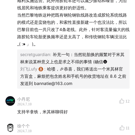
顺利实施运营。此外用胶轮车还可以减少振动和噪音，为沿
线居民和地铁乘客提供更好的舒适性。
当然巴黎地铁这种把既有钢轮钢轨线路改造成胶轮系统线路
早年间的台球广告
的模式还是蛮烧包的，和索性直接新建一个也没法比，所以
巴黎目前也一共只改了4条老线。此外，针对客流量偏大的线
路胶轮车轮胎更换频率还是太高了，和传统钢轮车辆没法比
_( :⁍ 」 )_
secretguardian
:
补充一句：当然轮胎换的频繁对于米其
林来说某种意义上也是求之不得的事情 (确信🌚
刘飞Lufy
:
哈喽，🎉恭喜，我们将送出一个米其林官
方盲盒，麻烦把包含姓名和手机号的收货地址在 8.6 之前
发送到 bannatie@163.com
巴尔比耶和多布雷
小丹尼
12
2024.7.10
支持半拿铁，米其林聊得好
徐个个
11
2024.7.10