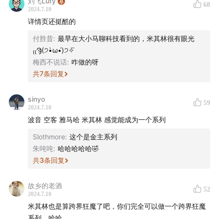
刘飞Lufy
将在本期节目的评论区抽取十位听友，送出这份福利，期
68
2024.7.10
待看到大家的分享~
详情页还挺酷的
——
付胜昔
:
最早在大小马聊科技看到的，米其林很有眼光
₍₍Ϡ(੭•̀ω•́)੭✧⃛
时间轴：
梅西不说话
:
咋做的呀
共
7
条回复
2:41
第一回：创业之初
sinyo
59
2024.7.10
12:49
安德烈：刹车片挽救公司
波音 空客 雅马哈 米其林 感觉能成为一个系列
18:24
爱德华：现代轮胎革命
Slothmore
:
这个是金主系列
朱吨吨
:
哈哈哈哈哈🤣
32:31
公司福利、米其林轮胎先生与广告设计
共
3
条回复
41:09
第二回：巨头之路
故乡的老酒
52
2024.7.10
49:32
弗朗索瓦：布局全球化
米其林也是算跨界狂魔了吧，你们完全可以做一个跨界狂魔
系列，哈哈