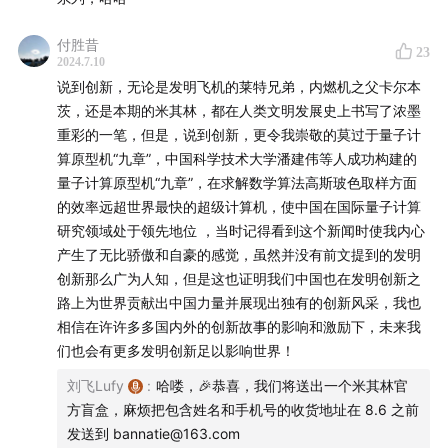
61:40
第三回：美食宝典
付胜昔
23
62:57
第一份米其林指南
2024.7.10
说到创新，无论是发明飞机的莱特兄弟，内燃机之父卡尔本
71:47
从地图到现代交通建设
茨，还是本期的米其林，都在人类文明发展史上书写了浓墨
重彩的一笔，但是，说到创新，更令我崇敬的莫过于量子计
78:55
算原型机“九章”，中国科学技术大学潘建伟等人成功构建的
美食指南
量子计算原型机“九章”，在求解数学算法高斯玻色取样方面
84:09
的效率远超世界最快的超级计算机，使中国在国际量子计算
第四回：创新之道
研究领域处于领先地位 ，当时记得看到这个新闻时使我内心
84:37
产生了无比骄傲和自豪的感觉，虽然并没有前文提到的发明
面向用户创新
创新那么广为人知，但是这也证明我们中国也在发明创新之
89:46
路上为世界贡献出中国力量并展现出独有的创新风采，我也
面向未来创新
相信在许许多多国内外的创新故事的影响和激励下，未来我
111:51
创新研发投入
们也会有更多发明创新足以影响世界！
刘飞Lufy
:
哈喽，🎉恭喜，我们将送出一个米其林官
把橡胶技术带到克莱蒙菲朗的伊丽莎白·普巴克
方盲盒，麻烦把包含姓名和手机号的收货地址在 8.6 之前
发送到 bannatie@163.com