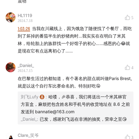
震动
HL1119
5
2024.7.18
1:03:26
当我在川藏线上，因为饿急了随便找了个餐厅，而吃
到了坏掉的番茄半生的炒猪肉时…我实实在在明白了米其
林，给轮胎上的族群找一个好馆子的初心……感恩的心😂就
是现在它有点远离初心了……
_Daniel_
4
2024.7.15
在巴黎生活过的都知道，有个著名的甜点就叫做Paris Brest,
就是以这个自行车比赛命名的。特别好吃🤤
刘飞Lufy
:
哈喽，🎉恭喜，我们将送出一个米其林官
方盲盒，麻烦把包含姓名和手机号的收货地址在 8.6 之前
发送到 bannatie@163.com
_Daniel_
:
已发，感谢刘飞远在非洲的抽奖，荣幸之至😘
Clare_笑爷
工厂里的游泳课
3