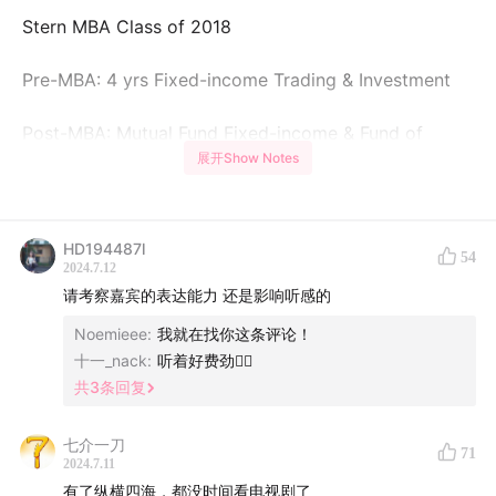
Stern MBA Class of 2018
Pre-MBA: 4 yrs Fixed-income Trading & Investment
Post-MBA: Mutual Fund Fixed-income & Fund of
展开Show Notes
Funds Investment
👧🏻 Zoe
HD194487l
54
陆本，GMAT730
2024.7.12
请考察嘉宾的表达能力 还是影响听感的
WE 4.5 yrs: Investment Banking
Noemieee
:
我就在找你这条评论！
十一_nack
:
听着好费劲🤦‍♂️
R1: CBS, Wharton
共
3
条回复
Offer: CBS
七介一刀
71
2024.7.11
📝 主要内容：
有了纵横四海，都没时间看电视剧了