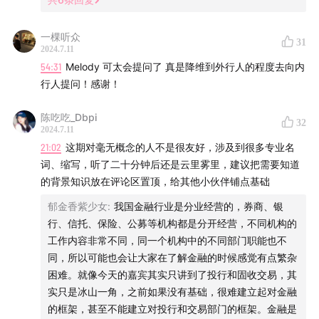
01:21:55
金融行业中我们最喜欢的「点」
一棵听众
31
01:30:26
如何平衡工作与生活
2024.7.11
54:31
Melody 可太会提问了 真是降维到外行人的程度去向内
01:38:00
行业与人之间的互动关系
行人提问！感谢！
🎵 BGM:
Odiya
- Chawoo / LONG:D
陈吃吃_Dbpi
32
2024.7.11
21:02
这期对毫无概念的人不是很友好，涉及到很多专业名
词、缩写，听了二十分钟后还是云里雾里，建议把需要知道
的背景知识放在评论区置顶，给其他小伙伴铺点基础
郁金香紫少女
:
我国金融行业是分业经营的，券商、银
行、信托、保险、公募等机构都是分开经营，不同机构的
工作内容非常不同，同一个机构中的不同部门职能也不
同，所以可能也会让大家在了解金融的时候感觉有点繁杂
困难。就像今天的嘉宾其实只讲到了投行和固收交易，其
实只是冰山一角，之前如果没有基础，很难建立起对金融
的框架，甚至不能建立对投行和交易部门的框架。金融是