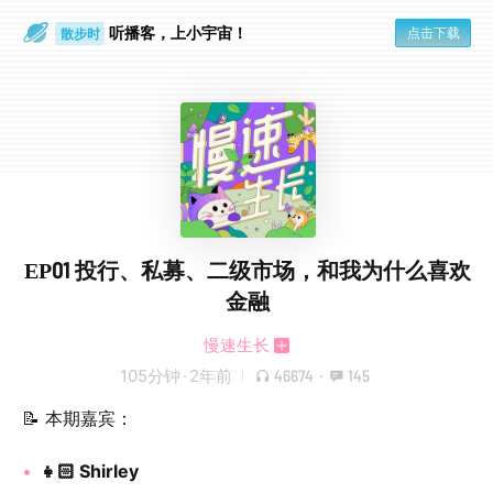
听播客，上小宇宙！
点击下载
散步时
通勤路上
EP01 投行、私募、二级市场，和我为什么喜欢
金融
慢速生长
105分钟
·
2年前
46674
·
145
📝 本期嘉宾：
👧🏻 Shirley