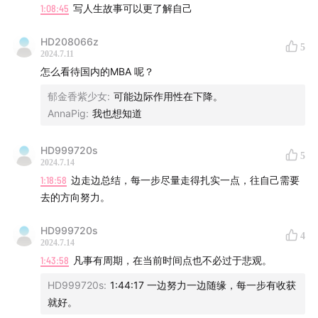
1:08:45
写人生故事可以更了解自己
进行跨行业的投资。
HD208066z
📚在面对不同人群时，你是如何调整自我并减少内心的消耗
5
2024.7.11
的？
怎么看待国内的MBA 呢？
当我掌握了足够的专业知识和技术能力，使工作变得不再紧
郁金香紫少女
:
可能边际作用性在下降。
张时，会通过观察他人并总结交流技巧来处理与各种人群的
AnnaPig
:
我也想知道
关系。比如，在一家小型买方机构实习期间，了解到尽管自
身性格特点被认为不太符合典型的“踢人”风格，但在与他人
相处的过程中仍需学会释放情绪价值，并在此基础上运用合
HD999720s
5
2024.7.14
适的相处方式和沟通方法，以此实现内心的放松和进步。
1:18:58
边走边总结，每一步尽量走得扎实一点，往自己需要
去的方向努力。
📚在投资银行工作中，第二阶段的核心问题是什么？
第二阶段的核心问题是学会如何与不同类型的人相处并保持
HD999720s
良好的沟通与协作。例如，在投行中，除了与同事（包括上
4
2024.7.14
级、下级及评级）、客户及中介打交道外，每天还涉及到大
1:43:58
凡事有周期，在当前时间点也不必过于悲观。
量的coordination和communication工作，需要找到合适且
高效的方式来满足各方需求。
HD999720s
:
1:44:17 一边努力一边随缘，每一步有收获
就好。