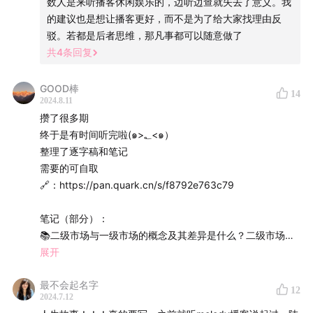
数人是来听播客休闲娱乐的，边听边查就失去了意义。我
的建议也是想让播客更好，而不是为了给大家找理由反
驳。若都是后者思维，那凡事都可以随意做了
共
4
条回复
GOOD棒
14
2024.8.11
攒了很多期
终于是有时间听完啦(๑>؂<๑）
整理了逐字稿和笔记
需要的可自取
🔗：https://pan.quark.cn/s/f8792e763c79
笔记（部分）：
📚二级市场与一级市场的概念及其差异是什么？二级市场投
资者是如何构建和管理资产组合的？
展开
二级市场是指在公司完成上市后进行证券交易的地方，涉及
最不会起名字
债券或股票等金融工具的买卖活动。相比一级市场（即上市
12
2024.7.12
阶段），二级市场的特点在于采用场外交易的方式，投资者