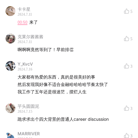
📚在您看来，第三阶段的主要挑战和发展重点是什么？
第三阶段主要面临明显的市场竞争压力和陡峭的学习曲线。
卡卡星
5
随着工作经验的增长，我开始思考如何进一步发展职业规
2024.7.11
00:50
来了
划，尤其是在申请MBA过程中发现自己从理科背景跨入金融
领域存在一定的专业补充需求。此外，对于CFA证书的价值
克莱尔酱酱酱
认知也有所变化，认为其更适合二级市场研究工作，而在内
5
2024.7.11
资投行可能更具实用性。
啊啊啊竟然等到了！早前排👏
📚金融行业如何改变了个人的性格和行为习惯？
Y_KvcV
3
金融行业让个人更加注重数字导向，在处理具体数据和执行
2024.7.16
细节方面的能力得到提升。同时，通过与不同利益相关方和
大家都有热爱的东西，真的是很美好的事
地位各异的人打交道，扩展了人际交往的广度和深度，增强
然后发现我好像不适合金融哈哈哈哈节奏太快了
了适应性和成熟度。
我工作了五年还是很迷茫，摆烂人生
芋头圆圆泥
3
2024.7.15
跪求求出个四大背景的普通人career discussion
MARRIVER
3