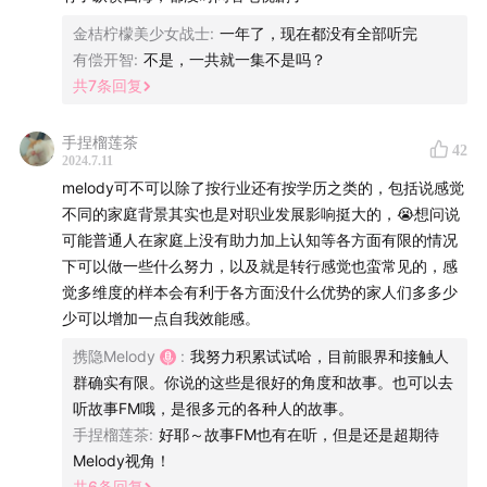
00:00:24
金桔柠檬美少女战士
嘉宾背景介绍
:
一年了，现在都没有全部听完
有偿开智
:
不是，一共就一集不是吗？
00:02:42
共
从学科选择到职业生涯的探索
7
条回复
00:13:38
金融行业的分类与职能
手捏榴莲茶
42
2024.7.11
melody可不可以除了按行业还有按学历之类的，包括说感觉
00:25:17
金融工作的想象vs.现实
不同的家庭背景其实也是对职业发展影响挺大的，😭想问说
可能普通人在家庭上没有助力加上认知等各方面有限的情况
00:31:12
CFA和CPA哪个更有用
下可以做一些什么努力，以及就是转行感觉也蛮常见的，感
觉多维度的样本会有利于各方面没什么优势的家人们多多少
00:35:54
应聘投行要做「四分卫」
少可以增加一点自我效能感。
00:48:32
Zoe：在MBA申请过程中探索自己的职业方向
携隐Melody
:
我努力积累试试哈，目前眼界和接触人
群确实有限。你说的这些是很好的角度和故事。也可以去
00:56:02
Shirley：I人开始主动Networking
听故事FM哦，是很多元的各种人的故事。
手捏榴莲茶
:
好耶～故事FM也有在听，但是还是超期待
01:02:07
人生故事的回顾与自我探索
Melody视角！
共
6
条回复