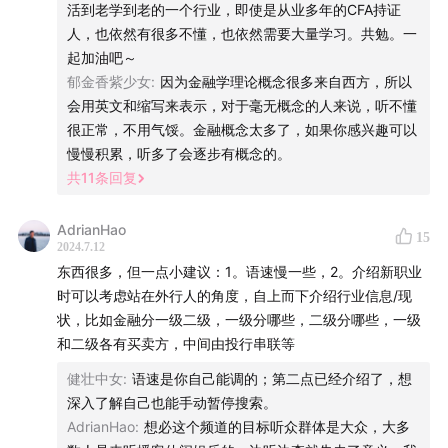
活到老学到老的一个行业，即使是从业多年的CFA持证
人，也依然有很多不懂，也依然需要大量学习。共勉。一
起加油吧～
郁金香紫少女
:
因为金融学理论概念很多来自西方，所以
会用英文和缩写来表示，对于毫无概念的人来说，听不懂
很正常，不用气馁。金融概念太多了，如果你感兴趣可以
慢慢积累，听多了会逐步有概念的。
共
11
条回复
AdrianHao
15
2024.7.12
东西很多，但一点小建议：1。语速慢一些，2。介绍新职业
时可以考虑站在外行人的角度，自上而下介绍行业信息/现
状，比如金融分一级二级，一级分哪些，二级分哪些，一级
和二级各有买卖方，中间由投行串联等
健壮中女
:
语速是你自己能调的；第二点已经介绍了，想
深入了解自己也能手动暂停搜索。
AdrianHao
:
想必这个频道的目标听众群体是大众，大多