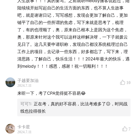
人生故事！！！真的要写。之前就听melody播客说起过，陆
通过经纪人而非直接交易平台操作，实现交易过程中的盈
陆续续开始写起自己的生活方面的东西，也不算人生故事
亏。投资者可能会基于自身的资金来源（银行、券商自营资
吧，就是谢谢日记，写写感想，发现会更加了解自己，更加
金、理财资金或基金）建立并优化资产配置，包含单资产投
铺平了自己的一些所谓的焦虑，写下来就是思考了，梳理
资如债券或股票，以及多资产投资，从大类资产配置角度出
了，有的也理顺了，奥，原来自己根本上是因为这个焦虑，
发（例如股票、债券、黄金等），细分到具体的投资策略，
奥，那原来针对这个我可以这样这样解决呀，一下子就拨云
并根据市场变化动态调整组合以实现收益最大化。
见日了。这几天要申请职称，发现自己都没系统梳理过自己
工作上的项目，去记录一些东西，好多都忘了，写下来，理
📚是否有多位交易员参与资产配置？他们的职责有何异同？
清思路，了解自己，快乐生活！！！2024年最大的快乐，遇
是的，有时会有多个交易员分别负责不同类型的资产，比如
到melody！！！感恩，感谢！祝一切顺利！！！
股债搭配的组合，各自专注于自己擅长的部分。这种方式的
优点在于每个人都做自己擅长的事，缺点则是比例相对固定
子越要加油
且难以灵活调整。相比之下，如果是单一投资人，则可以根
10
2024.7.11
据市场状况从顶层配置比例做出适时调整。
来听一下，考了CPA觉得挺不容易😂
可可1
:
正在考，真的好不容易，比法考难多了😐，时间战
📚量化金融与传统基本面分析有何不同？
线也拉得很长
量化金融不仅关注公司基本面，还考虑市场变动、天气变动
及地缘政治等因素，通过大数据和复杂算法进行决策，而不
局限于传统的价值投资或基本面分析。算法工程师负责编写
卡卡星
7
2024.7.11
处理各种影响因素的复杂算法，从而让非特定行业专家也能