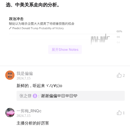
选、中美关系走向的分析。
展开Show Notes
我是偏偏
2
2024.7.15
新鲜的，听起来ヾﾉ≧∀≦)o
00:00
开场- 现场音频
张之饼
:
谢谢偏偏🫶🏻🫶🏻🩵
00:10
蛋饼开场 + 特朗普遇刺事件总结
一剪梅_RNQc
1
2024.7.15
02:13
自导自演还是早有预谋 —— 分析集会现场视频
主播分析的好厉害