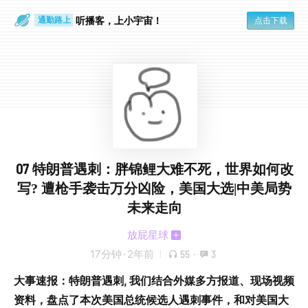
散步时
通勤路上
听播客，上小宇宙！
点击下载
07 特朗普遇刺：胖锦鲤大难不死，世界如何改
写? 遭枪手袭击万分凶险，美国大选|中美局势
未来走向
放屁星球
17分钟
·
2年前
55
·
3
大事速报：特朗普遇刺, 我们结合外媒多方报道、现场视频
资料，盘点了本次美国总统候选人遇刺事件，和对美国大