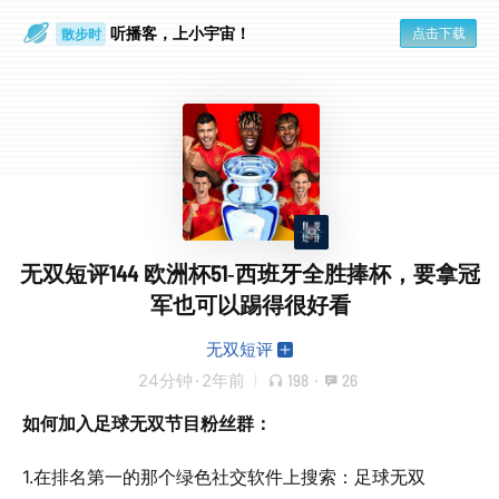
听播客，上小宇宙！
点击下载
散步时
通勤路上
无双短评144 欧洲杯51-西班牙全胜捧杯，要拿冠
军也可以踢得很好看
无双短评
24分钟
·
2年前
198
·
26
如何加入足球无双节目粉丝群：
1.在排名第一的那个绿色社交软件上搜索：足球无双