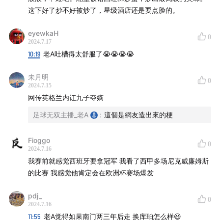
这下好了炒不好被炒了，星级酒店还是要点脸的。
eyewkaH
0
2024.7.17
10:19
老A吐槽得太舒服了😭😭😭😭
未月明
0
2024.7.15
网传英格兰内讧九子夺嫡
足球无双主播_老A
:
這個是網友造出來的梗
Fioggo
0
2024.7.16
我赛前就感觉西班牙要拿冠军 我看了西甲多场尼克威廉姆斯
的比赛 我感觉他肯定会在欧洲杯赛场爆发
pdj_
0
2024.7.16
11:55
老A觉得如果南门两三年后走 换库珀怎么样😃