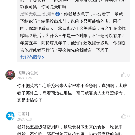
就很可笑，你可是曼联啊
足球无双主播_老A
:
你就是太急了，非要看了一场就
下结论吗？结果没出来前，说的多只可能错的多。同样
的，你即便看错人，承认也没什么关系嘛，有必要在这找
辙吗？最后，为什么三年是一个时限，不行还可以有第四
年第五年，阿特塔几年了，他冠军还没滕子多呢，你能断
言他行或者不行吗？要么你先给我断言一下塔子
共
17
条回复
飞翔的仓鼠
0
2024.7.26
你不把英格兰心脏挖出来人家根本不着急啊，真狗啊，太难
看了英格兰，靠着苟活在那里，南门就靠换人出奇迹续命，
真是太搞笑了
云麓社
0
2024.7.18
就好比五星级酒店厨师，顶级食材做出来的食物，吃起来一
般般，不难吃。隔壁饭馆西红柿炒蛋，炒出最高级的美味。