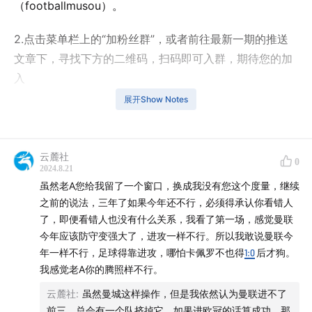
（footballmusou）。
2.点击菜单栏上的“加粉丝群”，或者前往最新一期的推送
文章下，寻找下方的二维码，扫码即可入群，期待您的加
入
展开Show Notes
北京时间7月15日03时，2024欧洲杯决赛在德国柏林奥林
匹克球场展开角逐，西班牙队最终2-1战胜英格兰队，队史
上第四次夺得欧洲杯冠军，超越德国队成为欧洲杯史上夺
云麓社
0
2024.8.21
冠次数最多的球队，而三狮军团连续两届欧洲杯获得亚
虽然老A您给我留了一个窗口，换成我没有您这个度量，继续
军。尼科-威廉姆斯第47分钟帮助西班牙队先拔头筹，替
之前的说法，三年了如果今年还不行，必须得承认你看错人
补出场的帕尔默第73分钟扳平比分。第86分钟，替补登场
了，即便看错人也没有什么关系，我看了第一场，感觉曼联
的奥亚萨瓦尔打进绝杀球。
今年应该防守变强大了，进攻一样不行。所以我敢说曼联今
年一样不行，足球得靠进攻，哪怕卡佩罗不也得
1:0
后才狗。
我感觉老A你的腾照样不行。
那这期节目，我们就会带大家来回顾一下这场比赛的情
云麓社
:
虽然曼城这样操作，但是我依然认为曼联进不了
况，以及探讨一些热议的话题，欢迎大家收听。
前三，总会有一个队挤掉它，如果进欧冠的话算成功，那