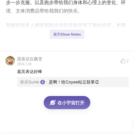
步一步克服。以及跑步带给我们身体和心理上的变化、环
境、文体消费品带给我我们的快乐。
我相信很多人都有想跑步但却没有坚持下来的经历，本期
节目我们也会和大家聊聊如何找到自己跑步的乐趣和动
展开Show Notes
力。
无论你是从未跑过步的新手，还是曾经跑步但中途放弃的
霞慕尼在飘雪
2
朋友。希望本期节目都能给你一些启发和鼓励。
2024.7.20
嘉宾表达好棒
让我们一起踏上跑步的旅程，一步一步爱上跑步吧！
孙乐Sunle
:
是啊！给Coyee站立鼓掌👏
00:53
开始跑步和要追求速度嘛？
在小宇宙打开
05:04
现在的运动节奏、体重、无聊、环境
14:09
跑步呼吸节奏的神奇时刻