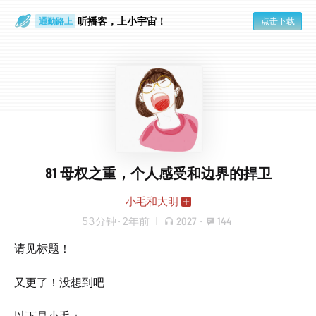
散步时
通勤路上
听播客，上小宇宙！
点击下载
81 母权之重，个人感受和边界的捍卫
小毛和大明
53分钟
·
2年前
2027
·
144
请见标题！
又更了！没想到吧