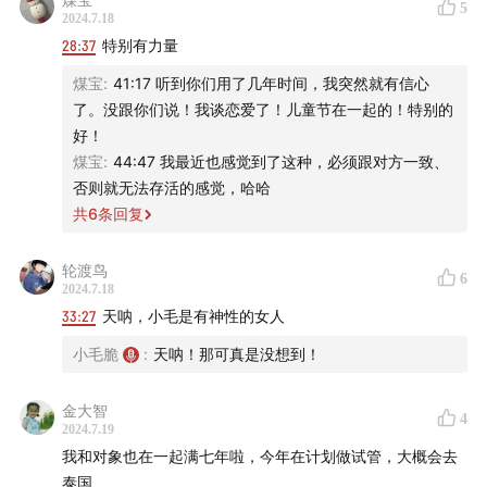
5
2024.7.18
28:37
特别有力量
煤宝
:
41:17 听到你们用了几年时间，我突然就有信心
了。没跟你们说！我谈恋爱了！儿童节在一起的！特别的
好！
煤宝
:
44:47 我最近也感觉到了这种，必须跟对方一致、
否则就无法存活的感觉，哈哈
共
6
条回复
轮渡鸟
6
2024.7.18
33:27
天呐，小毛是有神性的女人
小毛脆
:
天呐！那可真是没想到！
金大智
4
2024.7.19
我和对象也在一起满七年啦，今年在计划做试管，大概会去
泰国