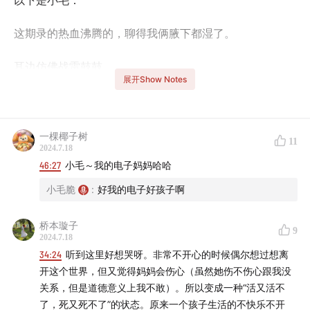
以下是小毛：
这期录的热血沸腾的，聊得我俩腋下都湿了。
耳边仿佛战雷鼓鼓。
展开Show Notes
年轻的朋友和不年轻的朋友和不太年轻的朋友们，听我一
句劝，没事儿吃点维生素D丰富的食物，或者补充剂啊！
一棵椰子树
11
2024.7.18
今天还有一件让我崩溃的事情是我上周的抽血结果发给我
46:27
小毛～我的电子妈妈哈哈
了。短短四年，我amh（康木了使馆荷尔蒙，打对了你们
小毛脆
:
好我的电子好孩子啊
也记不住，我就不费那劲儿了啊）指数就少了十啊！！！
10啊！！！1！0！啊啊啊啊…
桥本璇子
9
2024.7.18
我还这么年轻，却好像已经老了。
34:24
听到这里好想哭呀。非常不开心的时候偶尔想过想离
开这个世界，但又觉得妈妈会伤心（虽然她伤不伤心跟我没
我不接受。
关系，但是道德意义上我不敢）。所以变成一种“活又活不
了，死又死不了”的状态。原来一个孩子生活的不快乐不开