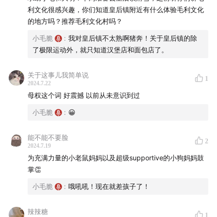
利文化很感兴趣，你们知道皇后镇附近有什么体验毛利文化
的地方吗？推荐毛利文化村吗？
小毛脆
:
我对皇后镇不太熟啊猪奔！关于皇后镇的除
了极限运动外，就只知道汉堡店和面包店了。
关于这事儿我简单说
1
2024.7.22
母权这个词 好震撼 以前从未意识到过
小毛脆
:
😀
能不能不要脸
2
2024.7.19
为充满力量的小老鼠妈妈以及超级supportive的小狗妈妈鼓
掌👏
小毛脆
:
哦吼吼！现在就差孩子了！
辣辣糖
1