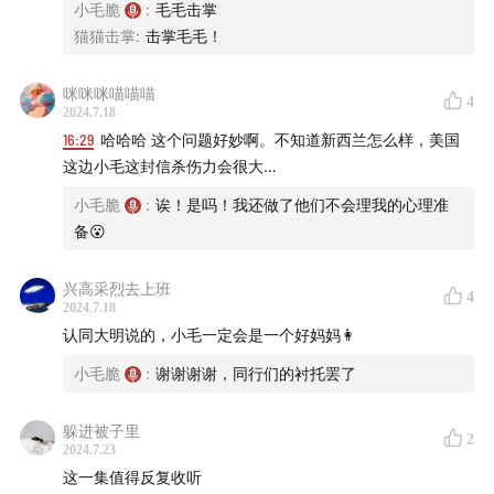
小毛脆
:
毛毛击掌
猫猫击掌
:
击掌毛毛！
咪咪咪喵喵喵
4
2024.7.18
16:29
哈哈哈 这个问题好妙啊。不知道新西兰怎么样，美国
这边小毛这封信杀伤力会很大…
小毛脆
:
诶！是吗！我还做了他们不会理我的心理准
备😮
兴高采烈去上班
4
2024.7.18
认同大明说的，小毛一定会是一个好妈妈👩
小毛脆
:
谢谢谢谢，同行们的衬托罢了
躲进被子里
2
2024.7.23
这一集值得反复收听