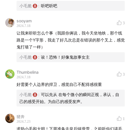
小毛脆
:
听吧听吧
sooyam
3
2024.7.18
让我来听听怎么个事（我跟你俩说，我今天坐地铁，那个线
路是一个Y字形，我走了好几次总是在错误的那个叉上，感觉
鬼打墙了一样）
小毛脆
:
诶！恐怖！好像鬼故事女主
Thumbelina
3
2024.7.18
好需要个人边界的捍卫，感觉自己不配得感很重
小毛脆
:
可以先从 在每个微小的瞬间正视，承认，自
己的感受开始。为自己的感受发声。
猪奔
1
2024.7.23
求助小毛和大明！下周准备去皇后镇滑雪，之前听你们讲毛