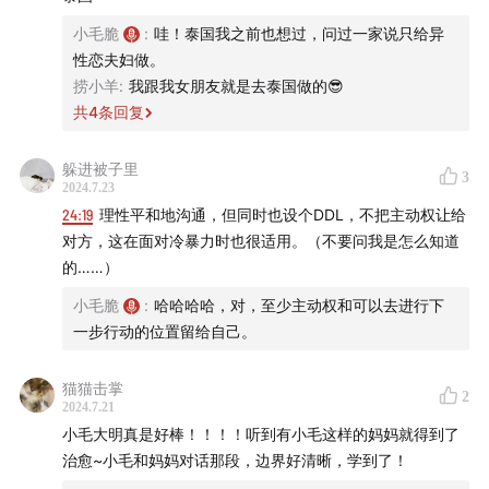
小毛脆
:
哇！泰国我之前也想过，问过一家说只给异
性恋夫妇做。
捞小羊
:
我跟我女朋友就是去泰国做的😎
共
4
条回复
躲进被子里
3
2024.7.23
24:19
理性平和地沟通，但同时也设个DDL，不把主动权让给
对方，这在面对冷暴力时也很适用。（不要问我是怎么知道
的……）
小毛脆
:
哈哈哈哈，对，至少主动权和可以去进行下
一步行动的位置留给自己。
猫猫击掌
2
2024.7.21
小毛大明真是好棒！！！！听到有小毛这样的妈妈就得到了
治愈~小毛和妈妈对话那段，边界好清晰，学到了！