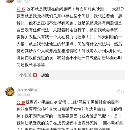
2024.7.20
46:13
这不就是我现在的问题吗！每次和对象吵架，一大部分
原因就是我觉得我们关系中存在某个问题，我想拉着他一起
解决，他不是压根不觉得有问题，就是虽然觉得有问题但是
自己没有任何想法，只跟着我走就行了，然后我就会暴怒，
觉得关系里只有我一个人在努力（握拳！）。昨天刚吵的一
大架，就是我想让他过的舒服点，问他有什么想法吗，然后
莫名其妙两个人就开始互相指责啦！所以每次听到大明小毛
讲你们以前走过的坎，我就会小小吐一口气然后告诉自己时
间还很长嘻嘻嘻！
小毛脆
:
加油！
Justdoitha
1
2024.9.01
33:16
我覺得小毛靠自身覺悟，自動屏蔽了男權社會的毒害，
你的生育理念很符合大自然賦予女性的能力和責任，真的很
棒！我不願意生育的一個重要原因（或者說是恐懼？）是：
我無法承受我的孩子在成長過程中出意外死掉。 而小毛卻能
在決定要生育時就接受了孩子出生後可能離開的事情