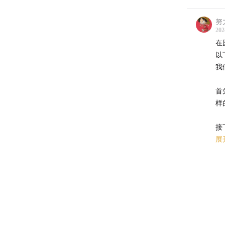
努
202
在
以
我
首
样
接
9
展
我
边
在
数