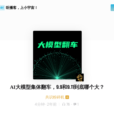
听播客，上小宇宙！
步时
勤路上
AI大模型集体翻车，9.9和9.11到底哪个大？
共识粉碎机
4分钟
·
2年前
76
·
1