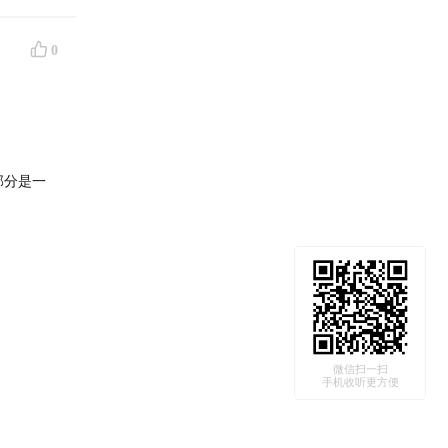
0
部分是一
越往右
微信扫一扫
手机收听更方便
第一位小