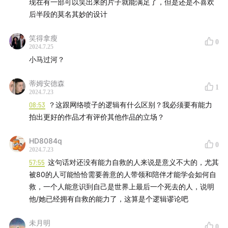
播客公社
现在有一部可以笑出来的片子就能满足了，但是还是不喜欢
后半段的莫名其妙的设计
笑得拿瘦
0
2024.7.25
小马过河？
蒂姆安德森
1
2024.7.23
08:53
？这跟网络喷子的逻辑有什么区别？我必须要有能力
拍出更好的作品才有评价其他作品的立场？
HD8084q
0
2024.7.23
57:55
这句话对还没有能力自救的人来说是意义不大的，尤其
被80的人可能恰恰需要善意的人带领和陪伴才能学会如何自
救，一个人能意识到自己是世界上最后一个死去的人，说明
他/她已经拥有自救的能力了，这算是个逻辑谬论吧
未月明
0