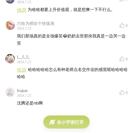
2024.7.23
49:39
为啥啥都要上升价值观，就是想爽一下不行么。
六给为师吹个快落滴
0
2024.7.23
我们那场真的是全场爆笑😂奶奶去世那块我真是一边哭一边
笑
L_儿儿
0
2024.7.23
49:25
哈哈哈哈哈怎么有种老师点名交作业的感觉呢哈哈哈哈
哈哈
bujue
0
2024.7.23
沈腾还是nb啊
在小宇宙打开