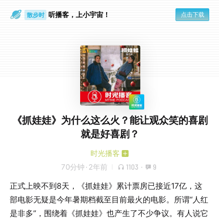
听播客，上小宇宙！
点击下载
散步时
通勤路上
《抓娃娃》为什么这么火？能让观众笑的喜剧
就是好喜剧？
时光播客
70分钟
·
2年前
1103
·
9
正式上映不到8天，《抓娃娃》累计票房已接近17亿，这
部电影无疑是今年暑期档截至目前最火的电影。所谓“人红
是非多”，围绕着《抓娃娃》也产生了不少争议。有人说它