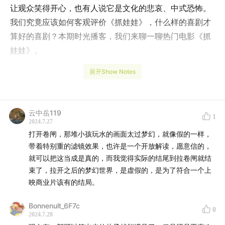
让观众笑得开心，也有人说它是文化的悲哀、中式恐怖。
我们究竟应该如何客观评价《抓娃娃》，什么样的喜剧才
算好的喜剧？本期时光播客，我们来聊一聊热门电影《抓
娃娃》。
展开Show Notes
【主持】
老羊 时光网主编
云中岳119
1
2024.7.27
【嘉宾】
打开卷闸，那堆小孩玩水的画面太过梦幻，就像假的一样，
崔汀 香港电影研究者
带着特别重的滤镜效果，也许是一个开放解读，愿意信的，
就可以把这当成是真的，而我觉得实际的结尾到拉卷闸就结
小詹 资深影迷
束了，拉开之后的梦幻世界，是虚假的，是为了符合一个上
羊羊 时光网记者
映商业片该有的结局。
Bonnenult_6F7c
0
【后期制作/场地提供】
2024.7.28