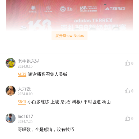
展开Show Notes
老牛跑东湖
0
2024.8.15
41:32
谢谢播客召集人吴贼
大力强
0
2024.8.09
38:11
小白多练练 上坡 /乱石 树根/ 平时坡道 桥面
比赛结束，本期的播客两位嘉宾：
lec1617
0
2024.7.25
@400，获得了2024崇礼168越野赛30公里组的冠军
哥唱歌，全是感情，没有技巧