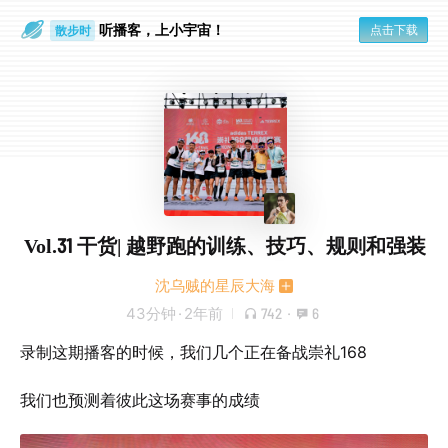
听播客，上小宇宙！
点击下载
散步时
通勤路上
Vol.31 干货| 越野跑的训练、技巧、规则和强装
沈乌贼的星辰大海
43分钟
·
2年前
742
·
6
录制这期播客的时候，我们几个正在备战崇礼168
我们也预测着彼此这场赛事的成绩