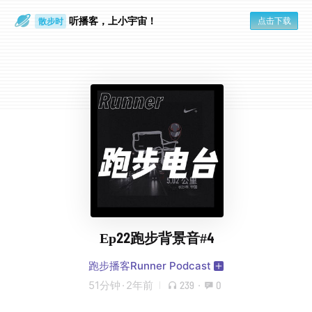
听播客，上小宇宙！
点击下载
散步时
通勤路上
Ep22跑步背景音#4
跑步播客Runner Podcast
51分钟
·
2年前
239
·
0