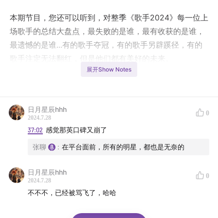
本期节目，您还可以听到，对整季《歌手2024》每一位上
场歌手的总结大盘点，最失败的是谁，最有收获的是谁，
最遗憾的是谁...有的歌手夺冠，有的歌手另辟蹊径，有的
歌手注定无法翻红，但是他们都有美好的未来。
展开Show Notes
欢迎收听本期《聊声与物》，好久不见，甚是想念！
日月星辰hhh
0
2024.7.28
37:02
感觉那英口碑又崩了
张聊
:
在平台面前，所有的明星，都也是无奈的
日月星辰hhh
0
2024.7.28
不不不，已经被骂飞了，哈哈