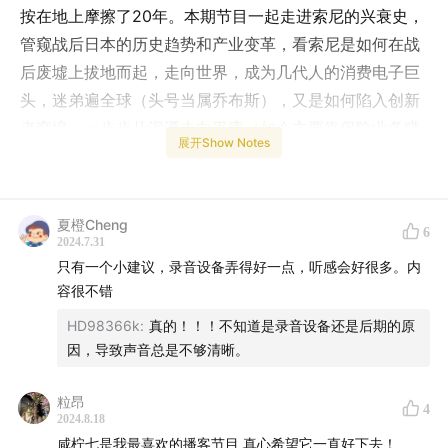
按在地上摩擦了20年。本期节目一起走进索尼的兴衰史，
管窥战后日本的历史趋势和产业变革，看索尼是如何在战
后废墟上拔地而起，走向世界，成为几代人的消费电子巨
头，迷弟遍全球（头号当属乔布斯），又是如何陷入创新
者窘境，一步步从泥潭走向平庸（如今主要靠保险业务赚
展开Show Notes
钱）。疏漏之处，希望各位索粉&精日在评论区批评指
正！
夏橙Cheng
6
2024.7.31
【栏目介绍】
只有一个小建议，录音设备弄得好一点，听感会好很多。内
容很不错
由主播曹柠和品牌广告营销专家王元元联合主持，用新奇
HD98366k
:
真的！！！不知道是录音设备还是后期的原
的脑洞和跨度极大的思维方式揭开消费品日用而不知的另
因，导致声音总是不够清晰。
一面，展示广告之魅的同时想象生活的另一种可能。愿我
们都清醒而主动地生活。
粒昂
4
2024.8.18
更多活动将在栏目公众号和私域群中开展，敬请期待！你
咸柠七是我最喜欢的播客节目 真心希望它一直好下去！