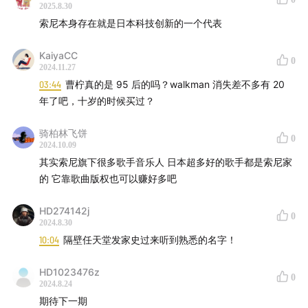
2025.8.30
盛田昭夫《日本制造》
索尼本身存在就是日本科技创新的一个代表
约翰·内森 《索尼秘史 : 奇迹的崛起、帝国的躁动与迷惘
KaiyaCC
0
的未来》
2024.11.27
03:44
曹柠真的是 95 后的吗？walkman 消失差不多有 20
汤之上隆 《失去的制造业：日本制造业的败北》
年了吧，十岁的时候买过？
骑柏林飞饼
克莱顿·克里斯坦森《创新者的窘境：领先企业如何被新兴
0
2024.10.09
企业颠覆？》
其实索尼旗下很多歌手音乐人 日本超多好的歌手都是索尼家
的 它靠歌曲版权也可以赚好多吧
西村吉雄《日本电子产业兴衰录》
HD274142j
0
傅高义《日本第一：对美国的启示》
2024.8.30
10:04
隔壁任天堂发家史过来听到熟悉的名字！
平井一夫 《逆势突围》
HD1023476z
0
迪耶·萨迪奇《索尼设计，塑造现代》
2024.8.24
期待下一期