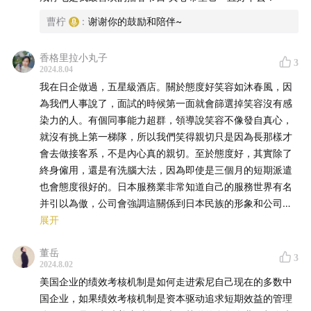
有什么想听的话题也欢迎在评论区告诉我们。
曹柠
:
谢谢你的鼓励和陪伴~
香格里拉小丸子
3
【你将会听到】
2024.8.04
我在日企做過，五星級酒店。關於態度好笑容如沐春風，因
05:30
日本制造巨人是怎样练成的
為我們人事說了，面試的時候第一面就會篩選掉笑容沒有感
染力的人。有個同事能力超群，領導說笑容不像發自真心，
10:30
井深大+盛田昭夫：官商二代的创业史
就沒有挑上第一梯隊，所以我們笑得親切只是因為長那樣才
會去做接客系，不是內心真的親切。至於態度好，其實除了
14:10
战争工业的技术积累：通讯和汽车
終身僱用，還是有洗腦大法，因為即使是三個月的短期派遣
也會態度很好的。日本服務業非常知道自己的服務世界有名
18:20
索尼的创业基因：工程师乐园+国际化
并引以為傲，公司會強調這關係到日本民族的形象和公司的
形象，要做堂堂正正的“日本人”就要“勤勤懇懇工作“，而我們
展开
22:40
1970赴美上市的战略分水岭
高級酒店就是要為客人創造非日常的空間，這才是我們的工
董岳
作等等。我們集團董事講話彷彿大和民族精神宣傳會，而且
3
25:30
2024.8.02
消费电子高科技的代名词：特丽珑电视&walkman
所有人被灌輸帶著非常強的“被觀看”意識在工作。我們每天
美国企业的绩效考核机制是如何走进索尼自己现在的多数中
随身听
都被教育“客人在看著你”“同事在看著你”所以無論什麼時候要
国企业，如果绩效考核机制是资本驱动追求短期效益的管理
控制好表情和身姿，要優雅。如果一個人天天時時刻刻被所