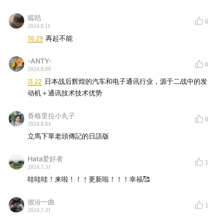
呱咶
制作 曹福楼
0
2024.8.11
36:29
再起不能
配乐 麦田守望者-在路上
-ANTY-
0
2024.8.09
13:22
日本战后辉煌的汽车和电子通讯行业，源于二战中的发
动机＋通讯技术技术优势
香格里拉小丸子
0
2024.8.04
立馬下單老頭傳記的日語版
Hata爱好者
1
2024.7.31
哇哇哇！来啦！！！更新啦！！！幸福🥰
彼汾一曲
1
2024.7.31