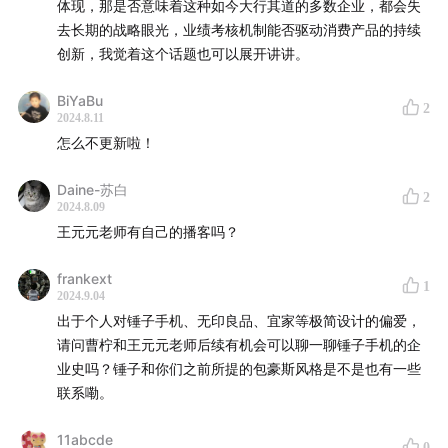
体现，那是否意味着这种如今大行其道的多数企业，都会失
31:30
日美两栖动物，转型期的李鸿章式人物
有人提醒要笑要親切要態度好，真的很難不笑。我偶爾沒表
去长期的战略眼光，业绩考核机制能否驱动消费产品的持续
情，同事就會立馬提醒“親切的笑容是無論誰都可以做到
创新，我觉着这个话题也可以展开讲讲。
35:12
今日索尼的身份认同：海外归国子女公司
的”。我們大領導甚至親自指導我如何可愛發聲（他是男
的），這是工作訓練的一部分，做不到就不會一直讓你留在
BiYaBu
37:13
战后美国的去工业化与全球分工的重构
這個崗位上。
2
2024.8.11
怎么不更新啦！
42:13
沦为强调参数的伪创新
Daine-苏白
2
49:12
资本宠儿就没有百年老店的命
2024.8.09
王元元老师有自己的播客吗？
54:16
索尼作为现代日本的缩影
frankext
1
2024.9.04
58:12
作为“家”的企业文化与业绩主义
出于个人对锤子手机、无印良品、宜家等极简设计的偏爱，
请问曹柠和王元元老师后续有机会可以聊一聊锤子手机的企
65:23
服务业的本质：日本VS香港
业史吗？锤子和你们之前所提的包豪斯风格是不是也有一些
联系嘞。
【推荐阅读】
11abcde
0