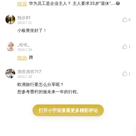
58:02
华为员工是企业主人？ 主人要求35岁“退休”....😂
独步91
0
2024.7.31
小板凳坐好了！
_哈哈_
1
2024.7.30
00:04
蹲
滴答滴答717
1
2024.7.30
欧洲旅行要怎么分享呢？
想参考曹柠的做未来一年的行程。
打开小宇宙查看更多精彩评论