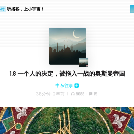
步时
勤路上
听播客，上小宇宙！
1.8 一个人的决定，被拖入一战的奥斯曼帝国
中东往事
38分钟
·
2年前
9688
·
15