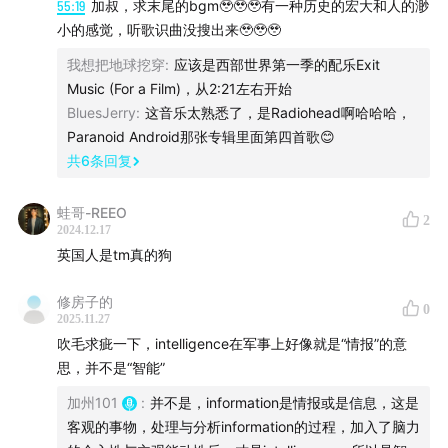
55:19
加叔，求末尾的bgm🥹🥹🥹有一种历史的宏大和人的渺
小的感觉，听歌识曲没搜出来🥹🥹🥹
我想把地球挖穿
:
应该是西部世界第一季的配乐Exit
Music (For a Film)，从2:21左右开始
BluesJerry
:
这音乐太熟悉了，是Radiohead啊哈哈哈，
Paranoid Android那张专辑里面第四首歌😊
共
6
条回复
蛙哥-REEO
2
2024.12.17
英国人是tm真的狗
修房子的
0
2025.11.27
吹毛求疵一下，intelligence在军事上好像就是“情报”的意
思，并不是“智能”
加州101
:
并不是，information是情报或是信息，这是
客观的事物，处理与分析information的过程，加入了脑力