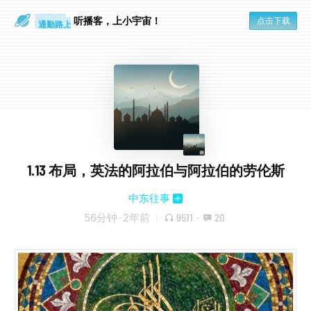
散步时
通勤路上
听播客，上小宇宙！
点击下载
1.13 布局，英法的阿拉伯与阿拉伯的劳伦斯
中东往事
56分钟
·
2年前
9511
·
20