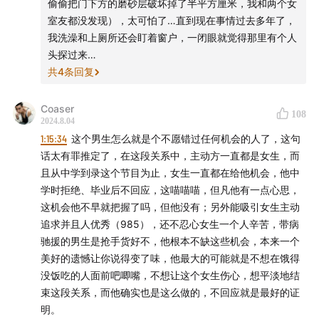
偷偷把门下方的磨砂层破坏掉了半平方厘米，我和两个女
室友都没发现），太可怕了…直到现在事情过去多年了，
我洗澡和上厕所还会盯着窗户，一闭眼就觉得那里有个人
头探过来…
共
4
条回复
Coaser
108
2024.8.04
1:15:34
这个男生怎么就是个不愿错过任何机会的人了，这句
话太有罪推定了，在这段关系中，主动方一直都是女生，而
且从中学到录这个节目为止，女生一直都在给他机会，他中
学时拒绝、毕业后不回应，这喵喵喵，但凡他有一点心思，
这机会他不早就把握了吗，但他没有；另外能吸引女生主动
追求并且人优秀（985），还不忍心女生一个人辛苦，带病
驰援的男生是抢手货好不，他根本不缺这些机会，本来一个
美好的遗憾让你说得变了味，他最大的可能就是不想在饿得
没饭吃的人面前吧唧嘴，不想让这个女生伤心，想平淡地结
束这段关系，而他确实也是这么做的，不回应就是最好的证
明。