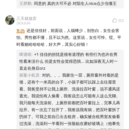
王胖鹅
:
同意的 真的大可不必 对陌生人nice点少当懂王
三天就放弃
112
2024.8.04
16:04
还是佳佳好，前面说，人烟稀少，别告白，女生会害
怕。男性都不懂，且不以为然。这里说，女生可怜。哎。平
时看她哈哈哈哈，好大声，其实心好细！
啤酒馆
:
+1 佳佳的担忧是很有道理的 有些行为也许在男
性看来没什么 但是女性会觉得恐惧… 比如深夜无人时一
直走在身后orz
探案小机灵
:
对的。。。我家住一层，厕所窗外对着的是
墙，还有个一米高的台子，小孩子都可以踩上去往屋里
看。我爸坚持不让我上厕所、洗澡拉百叶窗，说不通风还
遮光。我说怕有人偷看，我爸说怎么可能有人这么无聊。
我只能每天洗澡前、上厕所前都把百叶窗拉上，完事儿再
拉开。有一次忘了拉开了，我爸说我有病，把百叶窗拆了
扔掉了。可我之前自己出去租房，确实被合租男室友偷看
过洗澡，洗澡到一半看到一张脸贴在磨砂玻璃上（他事先