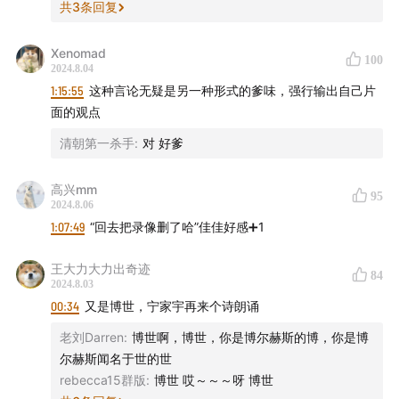
共
3
条回复
Xenomad
100
2024.8.04
1:15:55
这种言论无疑是另一种形式的爹味，强行输出自己片
面的观点
清朝第一杀手
:
对 好爹
高兴mm
95
2024.8.06
1:07:49
“回去把录像删了哈”佳佳好感➕1
王大力大力出奇迹
84
2024.8.03
00:34
又是博世，宁家宇再来个诗朗诵
老刘Darren
:
博世啊，博世，你是博尔赫斯的博，你是博
尔赫斯闻名于世的世
rebecca15群版
:
博世 哎～～～呀 博世