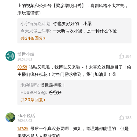
我们会在8月7号开奖，届时请留意私信哦。
上的视频和公众号【梁彦增脱口秀】，喜剧风格不太常规，
来玩需谨慎）
02:40
正片开始啦！
小宇宙沉迷计划
:
你也要好好的，小梁
04:47
你对夏天的第一印象是什么？
今天只做__件事
:
一天听两次小梁，是一种什么体验
共
34
条回复
18:30
有关夏天的一切！在夏天，你会想到什么故事或者
经历？
博世小编
184
2024.8.03
背景音乐-来自平台musicbed
00:59
咕咕又呱呱，我博世又来啦～！太喜欢这期题目了！给
主播们疯狂献花！时空门需求收到，我们加油儿！🫡
Gimme Some More (instrumental)- Joybird
米朵喵呜
:
博世最棒啦！
HD690459g
:
爸爸好
Where I Wanna Be (instrumental)- Dazy Chain
共
20
条回复
Bounce- Steven Gutheinz
kk不说话
185
2024.8.03
制作：谐聊团队
1:17:25
最后一个真没必要啊，姐姐，道理她都能懂的，但是
美梦不是人人都能有的。