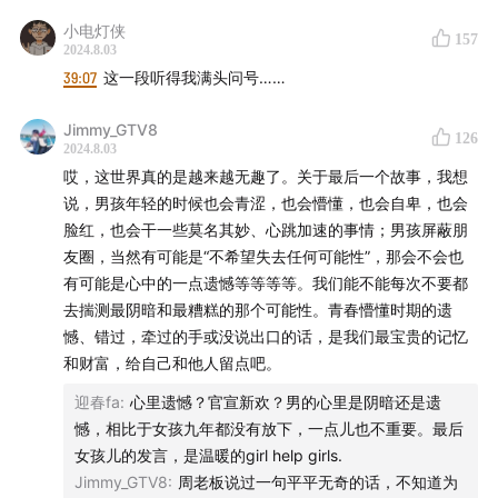
小电灯侠
157
2024.8.03
39:07
这一段听得我满头问号……
Jimmy_GTV8
126
2024.8.03
哎，这世界真的是越来越无趣了。关于最后一个故事，我想
说，男孩年轻的时候也会青涩，也会懵懂，也会自卑，也会
脸红，也会干一些莫名其妙、心跳加速的事情；男孩屏蔽朋
友圈，当然有可能是“不希望失去任何可能性”，那会不会也
有可能是心中的一点遗憾等等等等。我们能不能每次不要都
去揣测最阴暗和最糟糕的那个可能性。青春懵懂时期的遗
憾、错过，牵过的手或没说出口的话，是我们最宝贵的记忆
和财富，给自己和他人留点吧。
迎春fa
:
心里遗憾？官宣新欢？男的心里是阴暗还是遗
憾，相比于女孩九年都没有放下，一点儿也不重要。最后
女孩儿的发言，是温暖的girl help girls.
Jimmy_GTV8
:
周老板说过一句平平无奇的话，不知道为