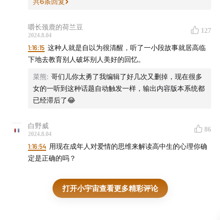
共
6
条回复
嚼长颈鹿的荷兰豆
127
2024.8.04
1:16:15
这种人就是自以为很清醒，听了一小段故事就居高临
下地去教育别人破坏别人美好的回忆。
菜熊
:
哥们儿你太勇了我编辑了好几次又删掉，现在很多
女的一听到这种话题自动触发一样，输出内容版本系统都
已经滞后了😂
白野威
86
2024.8.04
1:16:54
用现在成年人对爱情的思维来解读高中生的心理你确
定是正确的吗？
打开小宇宙查看更多精彩评论