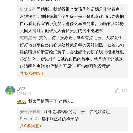
MM127
:
同感耶！我觉得那个女孩子的遗憾是非常青春非
常浪漫的，她怀揣着那个男孩子是不是也喜欢自己才害怕
自己看到官宣的小美梦，是多么幸福的事。为啥有人非得
人间大清醒，戳破别人善良美好的的小泡泡🫧
笔暗墨光
:
真的，何止没必要，甚至有点过分。人家女生
好好地分享自己内心深处珍藏多年的美好回忆，被她几句
话的猜测和断言给消解了，会让那个女孩子现场很尴尬也
很难过的。所以佳佳Q她说自己的故事，就是为了让她这
份清醒的尖锐变得“情有可原”，可惜她可能没理解
共
13
条回复
_W3
178
2024.8.03
40:06
我太同情同事了 这俩人...
安哥拉神蝇
:
可能是都出轨的两口子，讲的好尴尬
Severusis
:
都不咋正常的样子😰
共
9
条回复