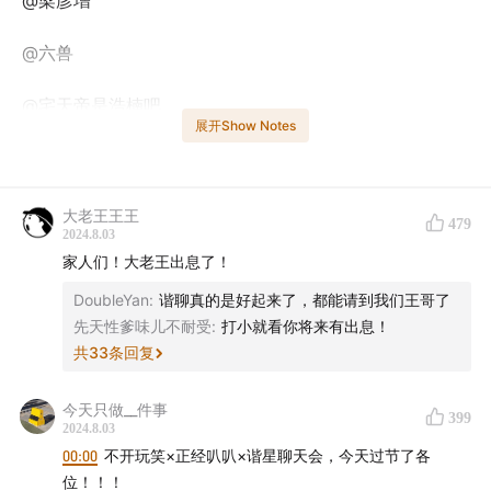
@梁彦增
@六兽
@宅天帝是浩楠吧
展开Show Notes
@奇妙进化赖皮虾 佳佳
欢迎收听谐星聊天会~
大老王王王
479
2024.8.03
本期节目由博世赞助播出。很开心能参与到博世天猫超级
家人们！大老王出息了！
品牌日策划的
没事儿生活节
中，给大家带来一些轻松时
DoubleYan
:
谐聊真的是好起来了，都能请到我们王哥了
刻！
先天性爹味儿不耐受
:
打小就看你将来有出息！
共
33
条回复
后续活动信息，欢迎关注公众号【谐星聊天会】
今天只做__件事
399
这一期我们请来了友台，正经叭叭和不开玩笑的朋友，大
2024.8.03
00:00
不开玩笑×正经叭叭×谐星聊天会，今天过节了各
老王以及梁彦增，跟大家一起聊一聊夏天的故事。
位！！！