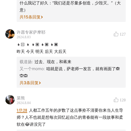
什么我记了好久：“我们还是尽量多创造，少毁灭。”（大
意）
共
15
条回复
许愿专家萨摩耶
127
2024.8.03
👧🏻 👧 👧🏽 👧🏾 👧🏿
昨天 今天 明天 后天 大后天
载道扬
:
过去、现在，和蒋来
又一个momo
:
咱就是说，萨老师一发言，就有画面了🙈
🙊🙉
共
3
条回复
菜熊
120
2024.8.04
1:17:28
人都工作五年的岁数了这点事拎不清要你来当人生导
师？人不也就是想每次回忆起自己的青春能有一段故事和柔
软在😂讲没完了