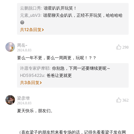
关于夏天，你会想到哪些关键词？有什么难忘的，发生在
云鹏脱口秀
:
谐星叭叭开玩笑！
夏天的故事或者经历？
元素_ubV3
:
谐星聊天会叭叭，正经不开玩笑，哈哈哈哈
😆
欢迎收听！
共
12
条回复
🍉
活动邀请
周岳-
290
2024.8.03
欢迎各位在
小红书
晒出你的夏日照片，可以是你喜欢的风
要么一年不更，要么一周两更，玩呢！？？
景，生活周片，跟朋友的合照，喜欢的小动物，雷阵雨抓
许愿专家萨摩耶
:
你别急，下周一还要继续更呢～
拍...都可以！欢迎晒出你的照片，更欢迎大家分享照片背
HD595422u
:
爸爸让更就更
后的故事。
共
3
条回复
在
小红书正文中添加全部以下标签
，我们会选取三位朋
梁彦增
362
2024.8.03
友，抽出第三季周边礼盒以及博世精美礼品一份！
夏天快乐，朋友们。
#来个博世没有难事 #没事儿生活指南 #谐星聊天会
（喜欢梁子的朋友想来看专场的话，记得先看看梁子发在网