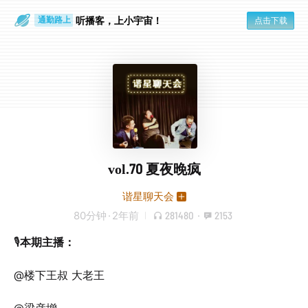
散步时
通勤路上
听播客，上小宇宙！
点击下载
vol.70 夏夜晚疯
谐星聊天会
80分钟
·
2年前
281480
·
2153
🎙️
本期主播：
@楼下王叔 大老王