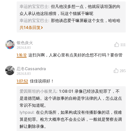
幸运的宝宝巴士
:
但凡他没多想一点，他就应该坦荡的向
众人承认他这段感情，玩这个猫腻干嘛呢
幸运的宝宝巴士
:
那他谈恋爱干嘛屏蔽这个女生，哈哈哈
共
14
条回复
银色炎火
111
2024.8.03
1:16:12
这扫兴啊，人家心里有点美好的念想不行吗？要你管
忍冬Cassandra
205
2024.8.03
1:07:52
佳佳说得好！
爱因斯坦的小板凳儿
:
1:08:01 录像已经涉及犯罪了，不
是道德范畴。这个讲故事的自称是学法律的人，怎么这点
常识不知道呢。
lyhpaul
:
在公共场所，如果构成没有传播影像的话，很难
算是犯罪。检方大概率也不会去公诉，一般就是警察去调
解让删除录像。