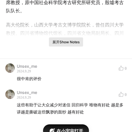
席教授，原中国社会科学院考古研究所研究员，殷墟考古
队队长。
高大伦院长，山西大学考古文博学院院长，曾任四川大学
教授、四川省博物馆代馆长，四川省文物局副局长、四川
省文物考古研究院院长、四川省文管会办公室主任、南方
展开Show Notes
科技大学教授。
陶说展厅，坐落于南方科技大学人文社科学院，展陈柜里
Unsex_me
0
装着来自10个国家，近万年以来的考古陶瓷片，共3万余
2024.9.29
很中肯的评价
块
Unsex_me
【本期内容】
0
2024.9.29
这些有助于让大众减少对迷信 回归科学 唯物有好处 越是多
00:00:30
碎片与考古
讲越是撕破这些飘渺的面纱 越有好处
00:03:00
川大博物馆小卖部
在小宇宙打开