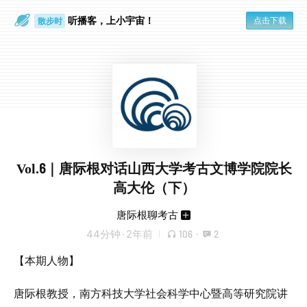
听播客，上小宇宙！
点击下载
散步时
通勤路上
Vol.6｜唐际根对话山西大学考古文博学院院长
高大伦（下）
唐际根聊考古
44分钟
·
2年前
106
·
2
【本期人物】
唐际根教授，南方科技大学社会科学中心暨高等研究院讲