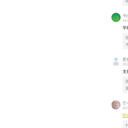
书
202
学
爱
202
支
芒
202
07: