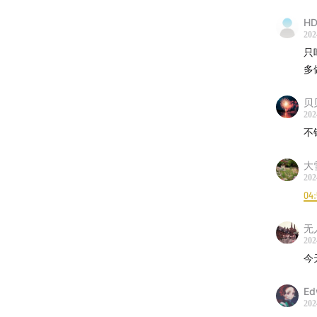
美国新
HD
用不同
202
只
多
贝
202
不
大
202
04
无
202
今
Ed
202