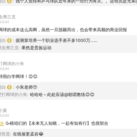
雨白
:
我个人觉得和乒乓球队近年来的一些行为有关。。运动员是无辜
虫弗兰克
4.8.04
网球的成本这么高啊，虽然一旦脱颖而出，也会带来高额的商业回报
雨白
:
据测算培养一个职业选手差不多1000万……
书虫弗兰克
:
果然是贵族运动
打网球的小朱
4.8.04
持雨白学网球！😊😊
雨白
:
小朱老师🥺
爱打网球的小朱
:
哈哈哈～此处应该@朝珺教练😊😊
小菓
4.8.04
08
🥳根咱们的【未来无人知晓，一起有知有行】也很契合
付胜昔
:
在线催更孟岩😂