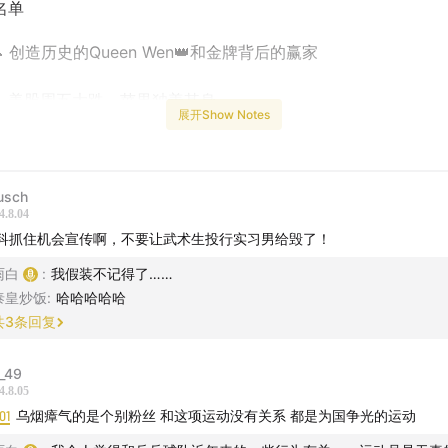
名单
 创造历史的Queen Wen👑和金牌背后的赢家
 美股周五大跌，苹果独善其身
展开Show Notes
e 的文案
 给郑钦文写了 4 句文案。
usch
4.8.04
：如果甘心当第二，那我永远成不了第一；
科抓住机会宣传啊，不要让武术生投行实习男给毁了！
雨白
:
我假装不记得了……
的巴黎纪念品，只有奖牌。
泰皇炒饭
:
哈哈哈哈哈
共
3
条回复
后：
_49
天？我可等不及！
4.8.05
01
乌烟瘴气的是个别粉丝 和这项运动没有关系 都是为国争光的运动
：胜利，会回答一切。