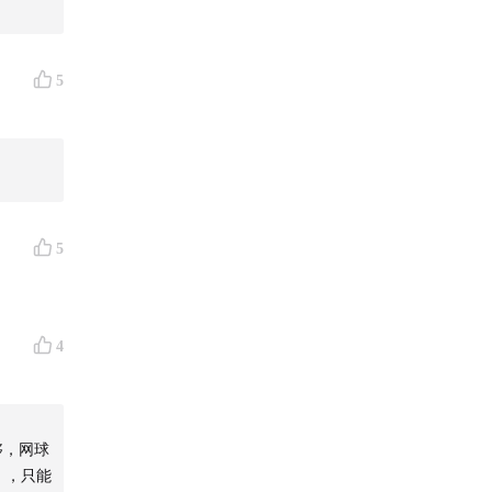
5
5
4
够，网球
），只能