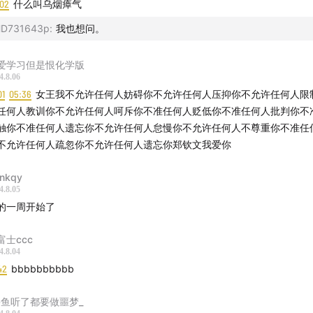
:02
什么叫乌烟瘴气
D731643p
:
我也想问。
爱学习但是恨化学版
4.8.06
01
05:36
女王我不允许任何人妨碍你不允许任何人压抑你不允许任何人限制你不允
任何人教训你不允许任何人呵斥你不准任何人贬低你不准任何人批判你不
触你不准任何人遗忘你不允许任何人怠慢你不允许任何人不尊重你不准任
不允许任何人疏忽你不允许任何人遗忘你郑钦文我爱你
车间
ankqy
4.8.05
️雨白 🐑一知羊
的一周开始了
郑钦文就是我女神沉迷奥运的🌧️
富士ccc
4.8.04
iyub@163.com（欢迎有眼光的品牌负责人联系我们，洽谈商
42
bbbbbbbbbb
鳄鱼听了都要做噩梦_