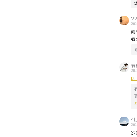
VV
202
雨
有
202
00:
付
202
一句
沙发