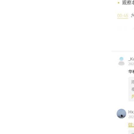
观察
00:45

07:00

Nik
NIKE
_K
202
参赛前
华
想带走
半决赛
Hx
总有一
202
02:
决赛后