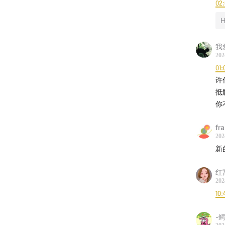
02
H
我
202
01:
许
抵
你
生产
fr
202
主播：
新
后期：
红
202
邮箱：l
10:
宜）
-