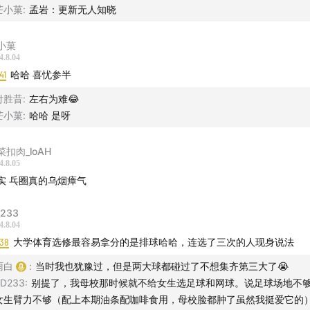
芒小菓
:
孟岩：更新无人知晓
小菓
4.8.04
41
哈哈 喜忧参半
付胜昔
:
左右为难😂
芒小菓
:
哈哈 是呀
菜扣肉_loAH
4.8.05
实 乓圈真的乌烟瘴气
233
4.8.04
:38
大学体育选修最容易拿分的是排球哈哈，连选了三次的人现身说法
en Wen 的签名
雨白
:
当时我也犹豫过，但是两大球都碰过了不想集齐第三大了😭
D233
:
别提了，我母校那时候就不给女生选足球和网球。说足球场地不
女生臂力不够（配上本期油条配咖啡食用，母校脸都肿了虽然我挺爱它的