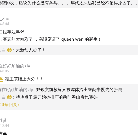
选篮排羽，话说为什么没有乒乓。。。年代太久远我已经不记得原因了。
_zhu
4.8.04
白姐羊姐早☀️
看比赛真的太精彩了 ，亲眼见证了 queen wen 的诞生！
雨白
:
太激动人心了！
在好好加油的zly
4.8.05
16
霸王茶姬上大分！！！
有在好好加油的zly
:
郑钦文前教练又被媒体拎出来翻来覆去的折磨
雨白
:
特地点了最开始她推广的醒时春山看比赛🥳
共
3
条回复
胜昔
4.8.04
话新闻
🛋️