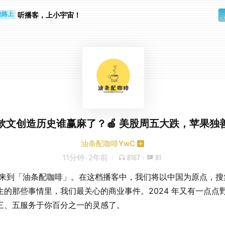
听播客，上小宇宙！
勤路上
睛好累
郑钦文创造历史谁赢麻了？🍎 美股周五大跌，苹果独
油条配咖啡YwC
11分钟
·
2年前
8167
·
91
欢迎来到「油条配咖啡」。在这档播客中，我们将以中国为原点，搜
生的那些事情里，我们最关心的商业事件。2024 年又有一点点
三、五服务于你百分之一的灵感了。