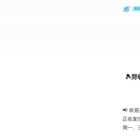
通
眼
🎾
📢 
正在发
周一、