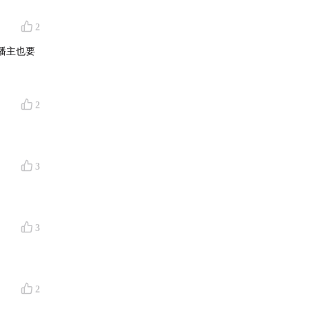
指数」，
2
买力。
播主也要
2
3
3
2