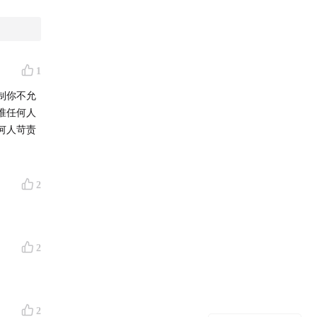
1
准任何人
何人苛责
2
2
务合作事
2