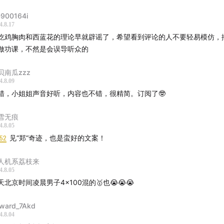
闻网站 AXIOS 以鼎泰丰的小笼包为基准，发布了一項「小笼包
900164i
国家的货币能买到多少只鼎泰丰小笼包来衡量各个国家货币的购
4.8.17
吃鸡胸肉和西蓝花的理论早就辟谣了，希望看到评论的人不要轻易模仿，
做功课，不然是会误导听众的
贝南瓜zzz
4.8.09
错，小姐姐声音好听，内容也不错，很精简。订阅了🤓
雪无痕
4.8.05
:52
见“郑“奇迹，也是蛮好的文案！
人机系荔枝来
4.8.05
天北京时间凌晨男子4x100混的🥇也😭😭😭
ward_7Akd
4.8.04