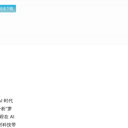
点击下载
I 时代
析“萝
在 AI
对科技带