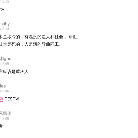
百度的困境：技术驱动与运营能力的挑战
4.8.15
stv
9
Robotaxi 的格局：赢家通吃还是分食蛋糕？
laxihy
4.8.14
5
技术壁垒的消解：市场竞争的最终趋势
术是冰冷的，有温度的是人和社会，同意。
技术是死的，人是活的异曲同工。
中国与澳洲的驾驶文化：AI 时代的交通规则
lgnd
未来之路：拥抱变革，寻找机遇
4.8.09
宾应该是重庆人
0
未来展望：科技与人性的共存
lee
注我们
4.8.06
59
TESTV!
星球:
t.zsxq.com
:
hardhacker.com
风飘佛
4.8.06
册:
book.hardhacker.com
发
发电不容易，请我们喝咖啡☕️:
afdian.net