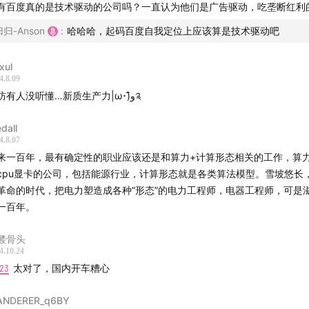
有百度真的是技术驱动的公司吗？一直认为他们是广告驱动，吃垄断红利的
归归-Anson
:
哈哈哈，起码百度自我定位上应该算是技术驱动吧
xul
4.8.09
以防有人没听懂…新质生产力|ω･)و̑̑༉
记
dall
4.8.07
新质生产力：科技与社会发展的新引擎
来一百年，最有确定性的职业应该还是和算力+计算形态相关的工作，算
cpu显卡的公司，包括能源行业，计算形态就是各类算法模型。雪坡悠长
萝卜快跑的未来：平衡科技发展与社会矛盾
革命的时代，把电力塑造成各种“形态”的电力工程师，电器工程师，可是
一百年。
2
萝卜快跑的涨价：谁是赢家，谁是输家？
髅骨头
出租车司机职业消亡：科技进步的必然趋势？
4.10.24
:23
太对了，国内开车糟心
应对 AI 时代：政府如何平衡各方利益？
NDERER_q6BY