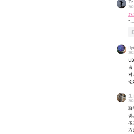
Zz
202
37:
“
本期赞
Podwis
fly
202
U
者
对
论
生
202
聊
说
考
方