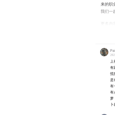
来的职
我们一起
更多内
另外，
起畅所
Pa
202
上
有
慌
是
有
有
萝
卜