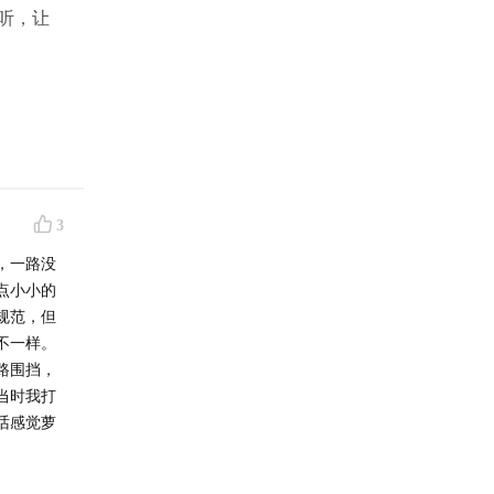
听，让
他朋友一
3
，一路没
点小小的
规范，但
不一样。
路围挡，
当时我打
话感觉萝