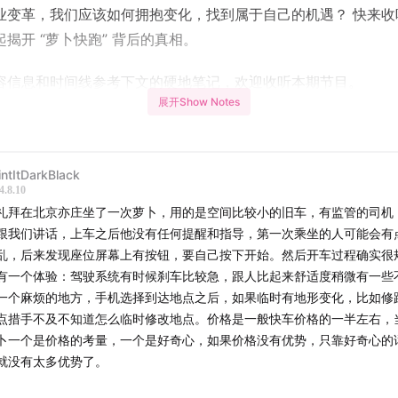
业变革，我们应该如何拥抱变化，找到属于自己的机遇？ 快来收
揭开 “萝卜快跑” 背后的真相。
容信息和时间线参考下文的硬地笔记，欢迎收听本期节目。
展开Show Notes
现在加入「硬地骇客」会员服务，即可在会员专属的微信群与其
欲言，成为会员也是对我们持续更新最大的鼓励！
intItDarkBlack
4.8.10
礼拜在北京亦庄坐了一次萝卜，用的是空间比较小的旧车，有监管的司机
跟我们讲话，上车之后他没有任何提醒和指导，第一次乘坐的人可能会有
乱，后来发现座位屏幕上有按钮，要自己按下开始。然后开车过程确实很
有一个体验：驾驶系统有时候刹车比较急，跟人比起来舒适度稍微有一些
一个麻烦的地方，手机选择到达地点之后，如果临时有地形变化，比如修
点措手不及不知道怎么临时修改地点。价格是一般快车价格的一半左右，
卜一个是价格的考量，一个是好奇心，如果价格没有优势，只靠好奇心的
就没有太多优势了。