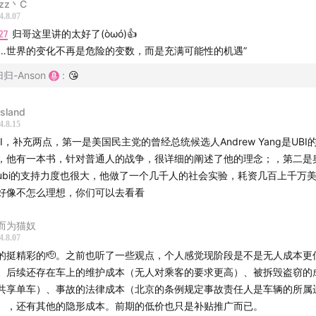
zz丶C
4.8.07
27
归哥这里讲的太好了(òωó)👍
……世界的变化不再是危险的变数，而是充满可能性的机遇”
助
归归-Anson
:
😘
e.ai
island
4.8.15
BI，补充两点，第一是美国民主党的曾经总统候选人Andrew Yang是UBI
，他有一本书，针对普通人的战争，很详细的阐述了他的理念；，第二是
ubi的支持力度也很大，他做了一个几千人的社会实验，耗资几百上千万
好像不怎么理想，你们可以去看看
而为猫奴
4.8.07
的挺精彩的🫡。之前也听了一些观点，个人感觉现阶段是不是无人成本更
。后续还存在车上的维护成本（无人对乘客的要求更高）、被拆毁盗窃的
共享单车）、事故的法律成本（北京的条例规定事故责任人是车辆的所属
），还有其他的隐形成本。前期的低价也只是补贴推广而已。