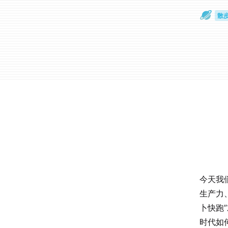
散
通
今天我
生产力
卜快跑
时代如