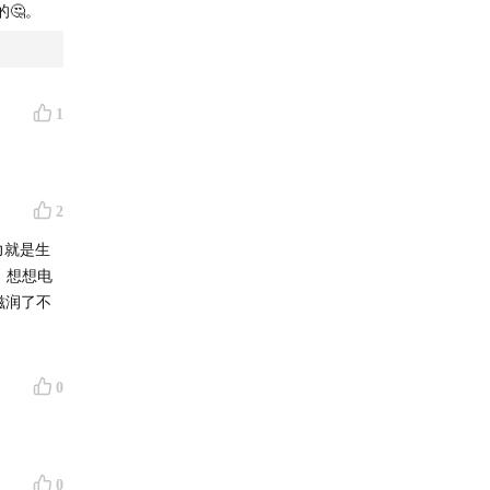
🤔。
1
2
力就是生
，想想电
滋润了不
0
0