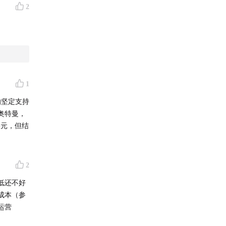
2
1
的坚定支持
奥特曼，
美元，但结
2
低还不好
成本（参
运营