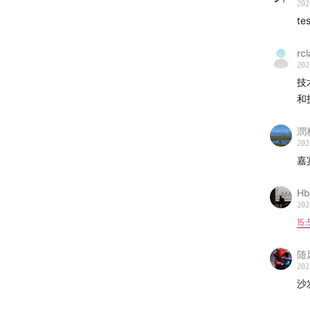
00:21:17
202
te
00:26:0
rc
202
00:29:2
技
和
00:30:47
潤林
00:32:01
202
嘉
00:40:4
Hb
欢迎关
202
15:
知识
官网
随
202
小手
沙
用爱