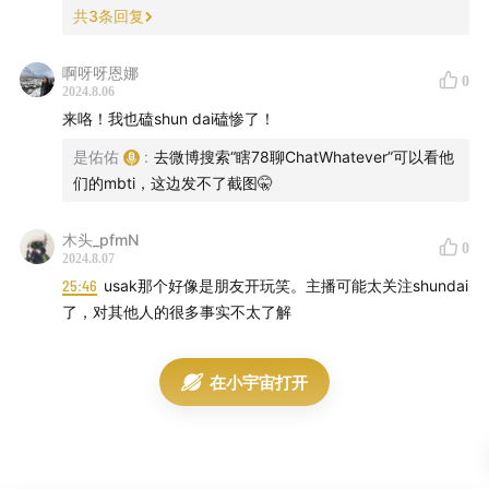
00:13:36
:他是不是个死脑壳？深入了解后，我为你揭秘他
共
3
条回复
真正的性格！
啊呀呀恩娜
0
00:17:00
:《CP社团的别扭成员》：成员之间的复杂关系和
2024.8.06
隐藏的喜好！
来咯！我也磕shun dai磕惨了！
是佑佑
:
去微博搜索“瞎78聊ChatWhatever”可以看他
00:20:24
:他刚开始就是你的选择，但后来你发现他有自己
们的mbti，这边发不了截图🤫
的坚持和选择
木头_pfmN
0
00:23:45
:犹萨克与他的感情需求：探索一个不同寻常的气
2024.8.07
场
25:46
usak那个好像是朋友开玩笑。主播可能太关注shundai
了，对其他人的很多事实不太了解
00:27:12
:星座性格差异：火象星座的直接与水象星座的内
向
在小宇宙打开
00:30:38
:真实与虚假的面纱：社交网络中的自我展示与伪
装