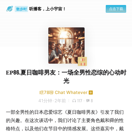
听播客，上小宇宙！
点击下载
散步时
通勤路上
EP86.夏日咖啡男友：一场全男性恋综的心动时
光
瞎78聊 Chat Whatever
41分钟
·
2年前
117
·
8
一部全男性的日本恋爱综艺《夏日咖啡男友》引发了我们
的兴趣。在这次谈话中，我们讨论了主要角色戴和舜的性
格特点，以及他们在节目中的情感发展。这些嘉宾中，戴