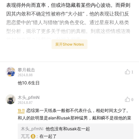
表现得外向而直率，但或许隐藏着某些内心波动。而舜则
因其内敛和不确定性被称作“大小姐”，他的表现让我们反
思恋爱中的“猎人与猎物”的角色变化。通过星座和人格类
型分析，揭示了更多关于他们的真相。到底这些情感涟漪
将如何发展？让我们一起深入探索。
展开Show Notes
00:02:03
:标题8: 舜的外向性格与火象星座的契合：爱情与
综艺的完美融合
攀月截击
1
2024.8.08
00:04:04
:综艺节目中的火相星座：揭开戴和舜之间的谜团
他10.6生日
00:06:46
:顺对恋情的好奇与投入：人际关系中的挑战与机
木头_pfmN
0
遇
2024.8.07
19:11
恋综第一天纸条一般都不代表什么，相处时间太少了。
00:10:08
:真实而独特的表现方式：恋爱综艺中的真实感受
和人的款明显是alan和usak那种猛男，戴和瞬不是很他的菜
与表现
木头_pfmN
:
他也没有和usak在一起
兀兀
:
在一起了