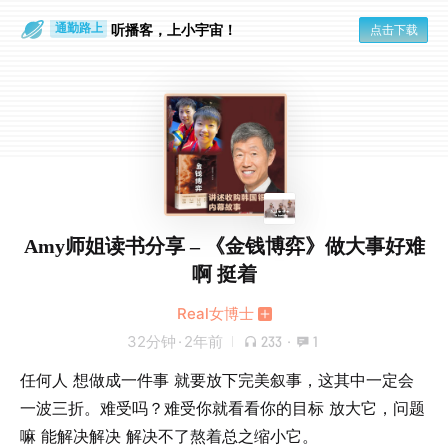
散步时
通勤路上
听播客，上小宇宙！
点击下载
Amy师姐读书分享 – 《金钱博弈》做大事好难
啊 挺着
Real女博士
32分钟
·
2年前
233
·
1
任何人 想做成一件事 就要放下完美叙事，这其中一定会
一波三折。难受吗？难受你就看看你的目标 放大它，问题
嘛 能解决解决 解决不了熬着总之缩小它。