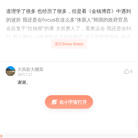
道理学了很多 也经历了很多，但是看《金钱博弈》中遇到
的波折 我还是会focus在这么多“体面人”韩国的政府官员
会反复干“拉抽屉”的事 太折磨人了，看奥运会 我还是会纠
结 那么努力 一路高歌猛进的孙颖莎 还不能实现目标 命运
展开Show Notes
弄人。真是 格局太小啦。因为 当事人们可没困于此，单
伟建专注于如何谈成收购，孙颖莎也翻篇看向下一次比
赛。这才是成长型人格，这才是道心已成。
大风歌大棚菜
0
2025.7.27
04:29
单伟建简介
谢谢。
05:49
以“收购韩国第一银行为例”看 做大事 会遇到多少
坑。第一坑，定好的事无数次被推翻重来，去思考对方这
在小宇宙打开
么做背后的原因，能从什么角度解决这些问题
12:01
第二坑，后院起火，同事、老板 没一个让人省心的