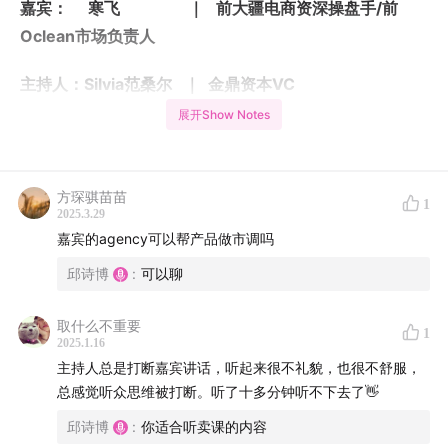
嘉宾： 寒飞 ｜ 前大疆电商资深操盘手/前
Oclean市场负责人
主持人：Silvia范桑尔 ｜ 金鼎资本VC
展开Show Notes
嘉宾： Jacob ｜ 前字节跳动客户经理/创业合伙
人
方琛骐苗苗
1
主持人： Sia ｜ 跨境实习生—（英国伦敦政治
2025.3.29
经济学院金融专业&某药物出口企业千金）
嘉宾的agency可以帮产品做市调吗
邱诗博
:
可以聊
本期赞助方：杭州宏盛泽科技有限公司｜庞嘉峻
取什么不重要
播客主理人：邱诗博｜跨境萌新
1
2025.1.16
主持人总是打断嘉宾讲话，听起来很不礼貌，也很不舒服，
文案支持： 邱诗博｜跨境萌新
总感觉听众思维被打断。听了十多分钟听不下去了👋
音频剪辑： 邱诗博｜跨境萌新
邱诗博
:
你适合听卖课的内容