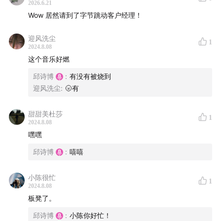
2026.6.21
Wow 居然请到了字节跳动客户经理！
迎风洗尘
1
2024.8.08
这个音乐好燃
邱诗博
:
有没有被烧到
迎风洗尘
:
🌝有
甜甜美杜莎
1
2024.8.08
嘿嘿
邱诗博
:
嘻嘻
小陈很忙
1
2024.8.08
板凳了。
邱诗博
:
小陈你好忙！