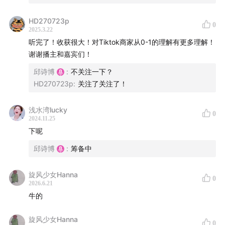
性，不随波逐流，
HD270723p
0
2025.3.22
听完了！收获很大！对Tiktok商家从0-1的理解有更多理解！
谢谢播主和嘉宾们！
邱诗博
:
不关注一下？
HD270723p
:
关注了关注了！
浅水湾lucky
0
2024.11.25
下呢
邱诗博
:
筹备中
旋风少女Hanna
0
2026.6.21
牛的
旋风少女Hanna
0