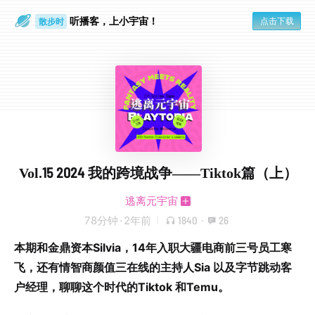
听播客，上小宇宙！
点击下载
散步时
通勤路上
Vol.15 2024 我的跨境战争——Tiktok篇（上）
逃离元宇宙
78分钟
·
2年前
1840
·
26
本期和金鼎资本Silvia，14年入职大疆电商前三号员工寒
飞，还有情智商颜值三在线的主持人Sia 以及字节跳动客
户经理，聊聊这个时代的Tiktok 和Temu。