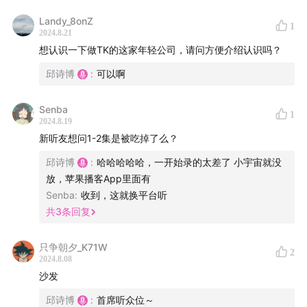
场地提供方：深圳市树懒网络科技有限公司｜艾雨嘉
Landy_8onZ
1
2024.8.21
想认识一下做TK的这家年轻公司，请问方便介绍认识吗？
Playlist：ヒグチアイ 恶魔之子——《进击的巨人》
最终
季part2片尾曲
邱诗博
:
可以啊
入群联系方式:微信 bk509-
Senba
1
2024.8.19
=关于《逃离元宇宙》
新听友想问1-2集是被吃掉了么？
邱诗博
:
哈哈哈哈哈，一开始录的太差了 小宇宙就没
这是国内首档95后和00后分享关于跨境电商领域的工作
放，苹果播客App里面有
与生活类的播客节目我们想要在这个快速发展的网络时
Senba
:
收到，这就换平台听
代，脱离“美颜滤镜”一起来畅聊跨境电商的人与事，带你
共
3
条回复
们一起“逃离元宇宙’
只争朝夕_K71W
2
=关于主理人
2024.8.08
沙发
朋克95后，在多年跨境电商工作的泥潭中保持独立的个
邱诗博
:
首席听众位～