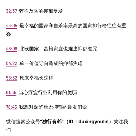
32:37
猝不及防的抑郁复发
43:05
最幸福的国家和自杀率最高的国家排行榜往往有重
叠
46:08
北欧国家、富裕家庭也难逃抑郁魔咒
54:22
单一价值导向造成的抑郁焦虑
58:52
原来幸福长这样
61:35
当心疗愈行业利用你的脆弱
78:45
我想对深陷焦虑抑郁的朋友们说
微信搜索公众号
“独行有邻”（ID：duxingyoulin）
关注我
们