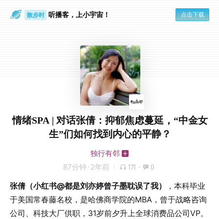
听播客，上小宇宙！
点击下载
散步时
通勤路上
情绪SPA | 对话张倩：抑郁焦虑蔓延，“中金女
生”们如何找到内心的平静？
独行有邻
87分钟
·
2年前
171
·
0
张倩（小红书@都是刘亦婷曾子墨耽误了我）
，本科毕业
于美国常春藤名校，是哈佛商学院的MBA，曾于战略咨询
公司、科技大厂供职，31岁前夕升上全球消费品公司VP。