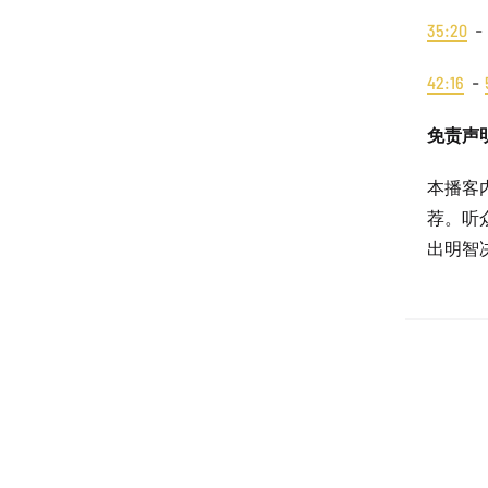
35:20
-
42:16
-
免责声
本播客
荐。听
出明智