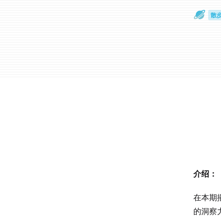
散
通
介绍：
在本期
的洞察