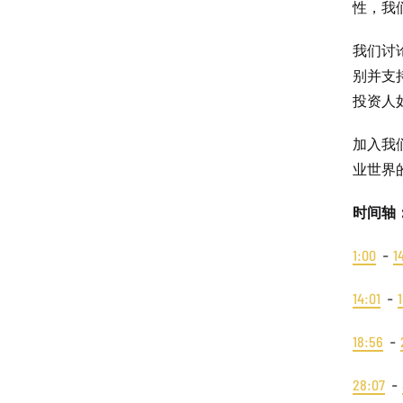
性，我
我们讨
别并支
投资人
加入我
业世界
时间轴
1:00
-
1
14:01
-
18:56
-
28:07
-