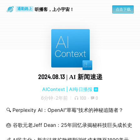
散步时
通勤路上
听播客，上小宇宙！
点击下载
2024.08.13 | AI 新闻速递
AIContext | AI每日播报
6分钟
·
2年前
100
·
0
🔍 Perplexity AI：OpenAI"草莓"技术的神秘追随者？
🎂 谷歌元老Jeff Dean：25年回忆录揭秘科技巨头成长史