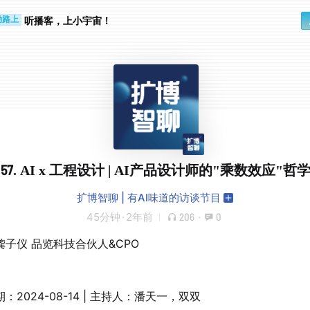
步时
勤路上
听播客，上小宇宙！
57. AI x 工程设计 | AI产品设计师的"乘数效应"哲
扩博智聊 | 有AI味道的访谈节目
45分钟
·
2年前
206
·
0
龚子仪 品览科技合伙人&CPO
：2024-08-14 | 主持人：潘天一，双双