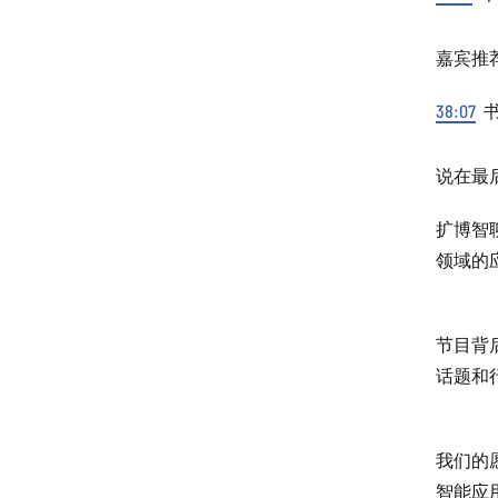
嘉宾推
38:07
书
说在最
扩博智
领域的
节目背
话题和
我们的
智能应