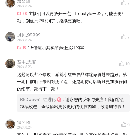
詹囧囧
7
2024.8.24
25:02
国货美妆品牌“养生堂”，如何借势小红书完善营销实
03:38
主播们可以再放开一点，freestyle一些，可能会更生
操打法，一跃成为站内销售破千万的国货品牌？
动，别被批评吓到了，继续更新吧。
27:17
品牌在小红书找到自己独特的生长方式，从“人群反
贝贝_99999
7
漏斗模型”说起。
2024.8.24
04:18
1.5倍速听其实节奏还蛮好的🤪
基本_无害
10
2024.8.23
选题角度都不错诶，感觉小红书在品牌端做得越来越好。第
一期目前听下来相对泛了点，还是期待可以听到更加执行侧
的细节。期待下一期！
【本期主播】
REDwave当红进化
:
谢谢您的反馈与关注！我们将会
继续改进，争取输出更多更好的优质内容，敬请期待叭！
小红书商业市场佩吉 | 电影纪录片爱好者，微醺型人格，
中海国际长泽雅美
詹囧囧
6
2024.8.24
小红书商业市场栗宝 | 马术滑雪爱好者，Play Hard Work
真的！小时候看不上的翡翠黄金，现在真的越看越好看。没