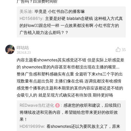
广告吗？白浪费时间听
近年来，从古典舞台剧到以中国传统文化为创作母题的影
美乐迪
:
毕竟是 小红书自己的播客嘛
视作品层出不穷，宏大的中式叙事场景再现中国古典文学
HD156861y
:
主要是好硬 blablah念硬稿 这种植入方式真
作品，东方美学贯穿其中，以极富造型美感的中式元素呈
的好low👎🏻跟念经一样 一点效果都没有啊 小红书官方的
现，让“国风”再度成为话题中心。
广告植入能力这么差吗？？
人们热衷于中国传统文化，不再满足于单纯隔着荧幕去接
咩咕咕
35
受古典美学的“精神按摩”。越来越多的年轻人走近中国传
2024.8.23
统文化，主动揭开尘封的面纱。比如，小红书里被热议的
内容主题看shownotes其实感觉还不错 但是实际上听感蛮差
的 shownotes里的内容甚至有些都没出现在主播的嘴里…
话题“血脉觉醒三件套：黄金、翡翠、旗袍”，背后所呈现
整体广告感和塑料感确实有点重 全篇听下来xhs三个字的出
的是当下年轻人对传统文化的认同，以及认同里面渗透的
现数量有点超出负荷 主播们像在念稿 连调侃都没有啥感情
自豪感。
感觉整个播客的主题和本期里的某些内容应该都还是不错的
会吸引人的 就是呈现方式确实还有待加强 期待更好咯
在这过程中，年轻人积极拓展美的维度，创造出更加丰富
REDwave当红进化
:
感谢您的收听和建议，后续我们
多元的「新中式」表达，尤其是在服饰风格、妆容呈现、
将继续改进和完善内容，希望能给您带来更好的收听效
生活方式等方面。在商业场域，因文化“复兴”而起的现象
果！
背后，鲜活多样的“国风”消费动机正在发生。
HD619699w
:
看shownotes还以为要民族主义了，原来