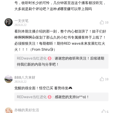
号，收听时长少的可怜，几分钟甚至连这个播客都没听完，
大多就是刷个评论吧？这种💰哪里赚可以带上我吗
一支伏笔
10
2024.8.22
看到本期主播介绍的那一刻，整个内心都澎湃了！姐子们好
棒啊啊啊啊👍策划了那么久的小红书专属播客终于上线了！
必须狠狠关注！每期都听！期待RED wave未来发展红红火
火！！！（From Shiru😘）
REDwave当红进化
:
谢谢您的收听和关注！后续请期
待我们新的内容与分享吧！
888八方来财
10
2024.8.22
觉醒的很全面！悟空已买 蓄势待发🎮
REDwave当红进化
:
感谢您的支持(o^^o)！
亦楠的美好生活
6