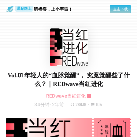
听播客，上小宇宙！
点击下载
通勤路上
眼睛好累
Vol.01 年轻人的“血脉觉醒”， 究竟觉醒些了什
么？｜REDwave当红进化
REDwave当红进化
34分钟
·
2年前
28639
·
105