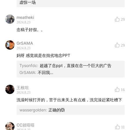
虚惊一场
反映在小红书上最直观的呈现就是，越来越多的年轻人在
时尚穿搭和美妆等领域，都对【新中式】风格进行热烈讨
meatheki
29
论和多元化创作。相关话题热度不断攀升，相关笔记数量
2024.8.23
念稿子好假。。
也呈爆发式增长。
GrSAMA
小红书作为当下年轻人的生活方式社区、消费者的真实消
29
2024.8.23
费决策场以及品牌的天然种草场，一方面承载着用户对于
妈呀 感觉就是在拙劣地念PPT
中式审美“再流行”的真情实感，另一方面又与国货品牌在
Tysonfdc
:
超越了念ppt，直接在念一个巨大的广告
这波趋势流行下建立起了真实联结。本期播客将围绕时下
GrSAMA
:
不回我…
国货趋势，从数据、品牌案例、营销工具及人群洞察等维
度,探究中式审美下国货品牌与用户之间的"双向奔赴"。
王根坦
16
2024.8.23
洗澡时候打开的，苦于出来关上有点难，洗完澡赶紧吐槽下
wassergolden
:
正确的🙆
CC就嘻嘻
11