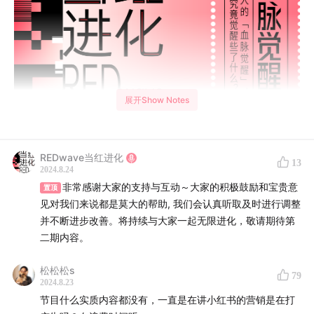
展开Show Notes
REDwave当红进化
13
2024.8.24
非常感谢大家的支持与互动～大家的积极鼓励和宝贵意
置顶
见对我们来说都是莫大的帮助, 我们会认真听取及时进行调整
并不断进步改善。将持续与大家一起无限进化，敬请期待第
欢迎来到由小红书与ELLE联合出品的全新商业播客节目
二期内容。
——《REDwave当红进化》。第一期内容我们聚焦在“血
松松松s
脉觉醒”背后的中式美学“复兴”，以及由此而掀起的新一轮
79
2024.8.23
“国货”热。
节目什么实质内容都没有，一直是在讲小红书的营销是在打