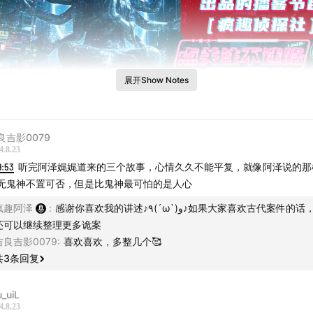
展开Show Notes
良吉影0079
4.8.23
9:53
听完阿泽娓娓道来的三个故事，心情久久不能平复，就像阿泽说的那
无鬼神不置可否，但是比鬼神最可怕的是人心
本期导语：
疯趣阿泽
:
感谢你喜欢我的讲述♪٩(´ω`)و♪如果大家喜欢古代案件的话，将来我
史上真实发生过的，真正的诡案！
还可以继续整理更多诡案
吉良吉影0079
:
喜欢喜欢，多整几个🥰
人案”
：一个泼皮无赖被人毒杀，深夜鬼魂回家纠缠自己妻子，
共
3
条回复
服毒，案情扑朔迷离，县尉智破奇案，更有意思的是，凶手他竟
u_uiL
4.8.23