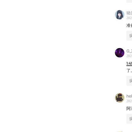
猪
童年阴
202
准
罪案盘
海龟汤
G_
洗冤录
202
1:4
罪案盘
了
致命女
h
反转！
202
阿
灵X案