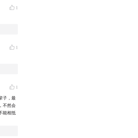
1
1
1
辈子，最
，不然会
不能相抵