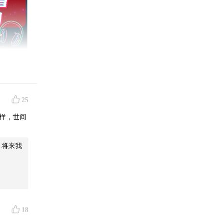
25
样，世间
第二天清
然还懂科
18