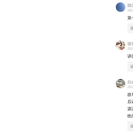
鶄
202
第
骆
202
讲
自
202
故
后
源
他