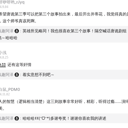
呀咿呀哟_rJyq
：
狄公训 - 许昊珂XHK，罗锟
4.9.04
希望唐诡第三季可以把第三个故事拍出来，最后开出并蒂花，我觉得真的
，这个师爷真该死啊。
：
念长安 - 于毅（ps：耳中不静秦孝白）
疯趣阿泽
:
英雄所见略同！我也很喜欢第三个故事！隔空喊话唐诡剧组
鸭～哈哈哈
小浅
4.8.25
9:33
还有这等奸情
疯趣阿泽
:
着实意想不到吧～
白鼠_PDM0
4.11.02
人的智慧（逻辑相当清楚）这三则故事非常好听，精彩，听得过瘾……演
美。
疯趣阿泽
:
哈哈哈ꉂꉂ(ᵔᗜᵔ*)多谢夸奖！谢谢你喜欢我的讲述