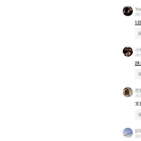
Yo
202
1:3
小栓
202
28
憨
202
支
好
202