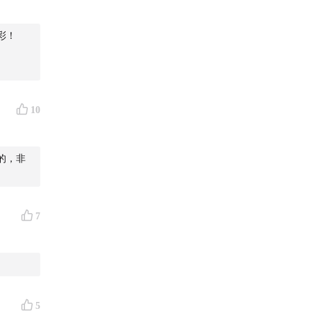
仵作验尸
彩！
香炉里撒
10
是一桩案
的，非
7
5