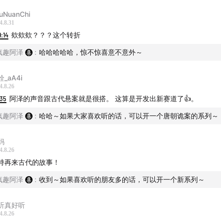
uNuanChi
4.8.31
9:14
欸欸欸？？？这个转折
疯趣阿泽
:
哈哈哈哈哈，惊不惊喜意不意外～
_aA4i
4.8.26
:35
阿泽的声音跟古代悬案就是很搭。 这算是开发出新赛道了👍。
疯趣阿泽
:
哈哈～如果大家喜欢听的话，可以开一个唐朝诡案的系列～
妈
4.8.26
持再来古代的故事！
疯趣阿泽
:
收到～如果喜欢听的朋友多的话，可以开一个新系列～
听真好听
4.8.26