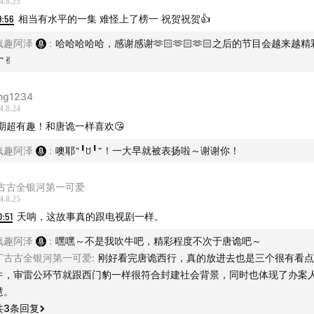
4.8.25
9:56
相当有水平的一集 难怪上了榜一 祝贺祝贺👍
疯趣阿泽
:
哈哈哈哈哈，感谢感谢🫶🏻🫶🏻🫶🏻之后的节目会越来越精彩
˶✌︎
友群的朋友请添加微信：fengquleyuan888
ng1234
4.8.24
商务合作也可联系该号，备注品牌及来意哦~
期超有趣！和唐诡一样喜欢😘
更多精彩内容
疯趣阿泽
:
噢耶˶╹ꇴ╹˶！一大早就被表扬啦～谢谢你！
人：与男友尸体同眠
古古全银河第一可爱
4.8.25
点：五宗邪门凶杀案
0:51
天呐，这故事真的跟电视剧一样。
疯趣阿泽
:
嘿嘿～不是我吹牛吧，精彩程度不次于唐诡吧～
菜：刑讯逼供裸尸案
丁古古全银河第一可爱
:
刚好看完唐诡西行，真的放进去也是三个很有看点
件，审雷公环节就跟西门豹一样很符合封建社会背景，同时也体现了办案
一悬案：呼兰大侠案
慧。
共
3
条回复
凶手杀死了自己