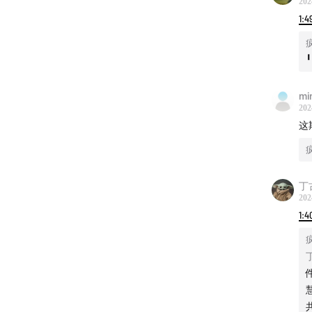
202
1:4
╹
想加听
mi
202
如有
这
致命女
丁
202
罪案盘
1:4
听友点
天下第
反转！