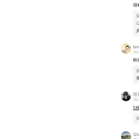
“勾魂傀
很
后发现
Q
凶手是
“雷公显
le
了一泡
202
刚
中案。
限
202
1:4
Qi