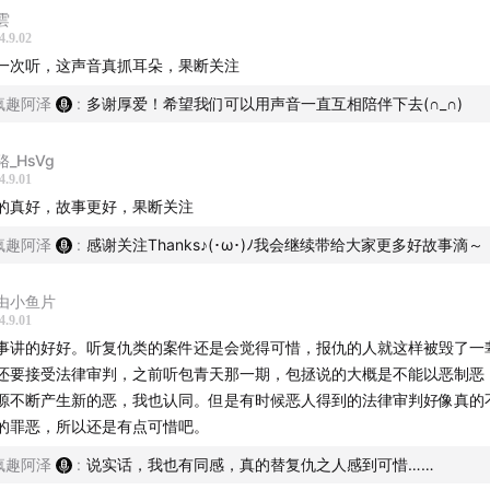
雲
4.9.02
一次听，这声音真抓耳朵，果断关注
疯趣阿泽
:
多谢厚爱！希望我们可以用声音一直互相陪伴下去(∩_∩)
骆_HsVg
4.9.01
的真好，故事更好，果断关注
疯趣阿泽
:
感谢关注Thanks♪(･ω･)ﾉ我会继续带给大家更多好故事滴～
由小鱼片
4.9.01
事讲的好好。听复仇类的案件还是会觉得可惜，报仇的人就这样被毁了一
还要接受法律审判，之前听包青天那一期，包拯说的大概是不能以恶制恶
源不断产生新的恶，我也认同。但是有时候恶人得到的法律审判好像真的
的罪恶，所以还是有点可惜吧。
疯趣阿泽
:
说实话，我也有同感，真的替复仇之人感到可惜……