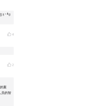
✌︎˶╹ꇴ
4
2
的案
人员的智