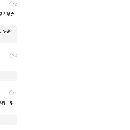
2
是点睛之
，快来
2
1
绎得非常