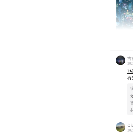
吉
202
1:4
有
唐朝历
“鬼魂杀
早妻子
学！
Qi
202