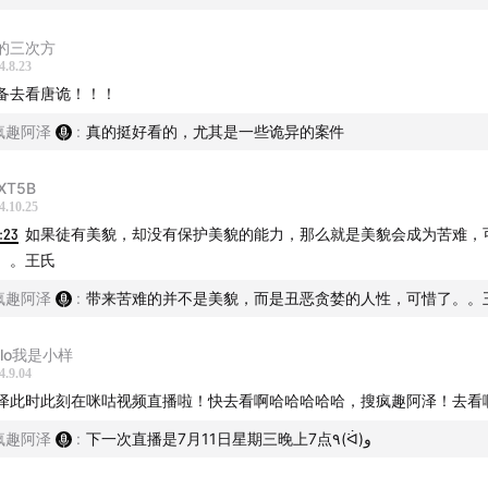
的三次方
影：重温少年包青天
4.8.23
备去看唐诡！！！
点：驯养人类的魔鬼
疯趣阿泽
:
真的挺好看的，尤其是一些诡异的案件
：“妈妈打了我一巴掌，我的头掉了”
XT5B
：监狱澡堂裸尸案
4.10.25
1:23
如果徒有美貌，却没有保护美貌的能力，那么就是美貌会成为苦难，
点：香港十大奇案
。。王氏
疯趣阿泽
:
带来苦难的并不是美貌，而是丑恶贪婪的人性，可惜了。。
人：女孩毒杀了母亲
ello我是小样
贩卖少女自救案
4.9.04
泽此时此刻在咪咕视频直播啦！快去看啊哈哈哈哈哈，搜疯趣阿泽！去看
件：女巫杀人分尸案
疯趣阿泽
:
下一次直播是7月11日星期三晚上7点٩(ᐛ)و
本期音乐