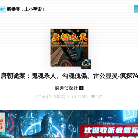
听播客，上小宇宙！
步时
勤路上
唐朝诡案：鬼魂杀人、勾魂傀儡、雷公显灵-疯探74
疯趣侦探社
111分钟
·
2年前
22411
·
137