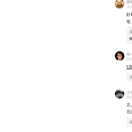
咿
片头曲
202
好
笔
片尾曲
吴
202
1:3
小
202
古
完