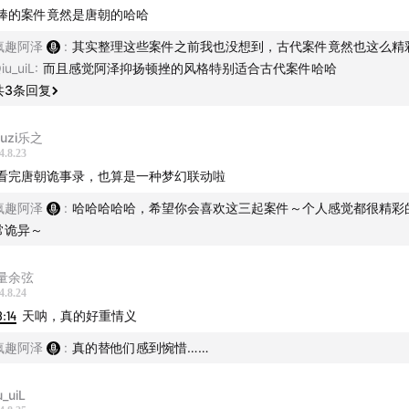
儡案”
：上元节连环杀人事件，死者均为中毒身亡，但问题是，
棒的案件竟然是唐朝的哈哈
，尸体口中有毒，但腹中无毒。
疯趣阿泽
:
其实整理这些案件之前我也没想到，古代案件竟然也这么精
iu_uiL
:
而且感觉阿泽抑扬顿挫的风格特别适合古代案件哈哈
如何把剧毒送入死者口中，而死者却不知的呢？
共
3
条回复
灵杀人案”
：有一个屠户酒后胡闹，酩酊大醉之际，往雷公祠的
nuzi乐之
尿，不料当天晚上就遭雷劈死，县令彻查此案，意外的是，这还
4.8.23
看完唐朝诡事录，也算是一种梦幻联动啦
疯趣阿泽
:
哈哈哈哈哈，希望你会喜欢这三起案件～个人感觉都很精彩
常诡异～
量余弦
4.8.24
8:14
天呐，真的好重情义
疯趣阿泽
:
真的替他们感到惋惜……
u_uiL