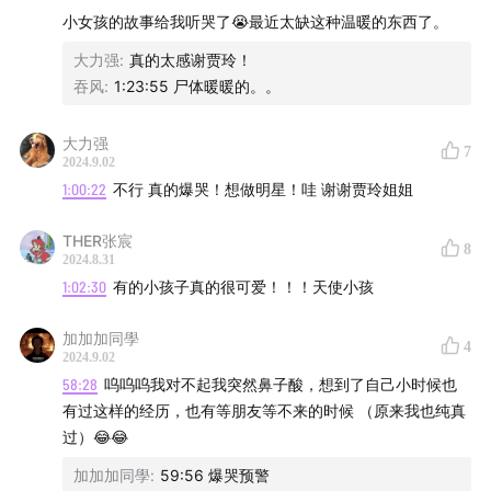
01:38
开场白
小女孩的故事给我听哭了😭最近太缺这种温暖的东西了。
大力强
:
真的太感谢贾玲！
05:01
工作之后，更珍惜上学的时光
吞风
:
1:23:55 尸体暖暖的。。
13:59
创作是解救疲惫生活的强心剂
大力强
7
2024.9.02
20:33
创客文化的世界没有理所当然
1:00:22
不行 真的爆哭！想做明星！哇 谢谢贾玲姐姐
28:49
螈总的奇思妙想与发明创造
THER张宸
8
2024.8.31
34:54
龙总：我变黑了，也变强了！
1:02:30
有的小孩子真的很可爱！！！天使小孩
44:00
运动贵在坚持，偶尔打点鸡血
加加加同學
4
2024.9.02
58:28
呜呜呜我对不起我突然鼻子酸，想到了自己小时候也
48:24
泳池奇遇之不守信用的父亲
有过这样的经历，也有等朋友等不来的时候 （原来我也纯真
过）😂😂
53:34
祝你长大后能实现自己的梦想
加加加同學
:
59:56 爆哭预警