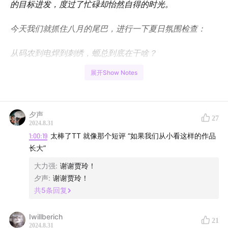
的目标进发，度过了忙碌却怡然自得的时光。
今天我们就抓住八月的尾巴，进行一下夏日氛围检查：
从码农到电焊到刺绣，螈总到底在干啥？
展开Show Notes
中女时代和少女时代的学生生活有什么不同？
是什么让龙总勇闯泳坛？
夕声
27
2024.8.31
龙总的小孩姐奇遇记是什么？
1:00:19
太棒了TT 就像那个短评 “如果我们从小看这样的作品
长大”
螈总是怎么过上了二娃（狗）母亲的生活？
大力强
:
谢谢贾玲！
虽然夏日充实，但也很想念大家，希望这期轻松愉快的夏
夕声
:
谢谢贾玲！
日小结能带给你一丝清凉——我们很快再见！
共
5
条回复
【时间线】
Iwillberich
21
2024.8.31