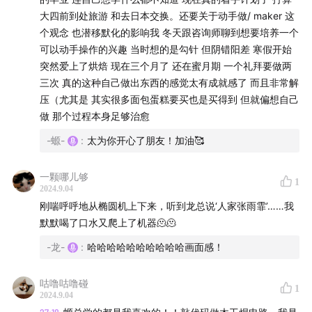
大四前到处旅游 和去日本交换。还要关于动手做/ maker 这
个观念 也潜移默化的影响我 冬天跟咨询师聊到想要培养一个
可以动手操作的兴趣 当时想的是勾针 但阴错阳差 寒假开始
突然爱上了烘焙 现在三个月了 还在蜜月期 一个礼拜要做两
三次 真的这种自己做出东西的感觉太有成就感了 而且非常解
压（尤其是 其实很多面包蛋糕要买也是买得到 但就偏想自己
做 那个过程本身足够治愈
-螈-
:
太为你开心了朋友！加油🥰
一颗哪儿够
1
2024.9.04
刚喘呼呼地从椭圆机上下来，听到龙总说‘人家张雨霏’……我
默默喝了口水又爬上了机器🫠🫠
-龙-
:
哈哈哈哈哈哈哈哈哈哈画面感！
咕噜咕噜碰
1
2024.9.04