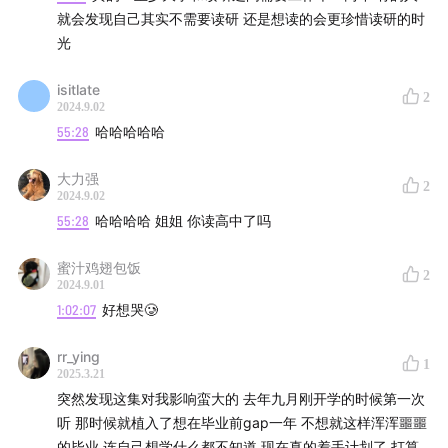
就会发现自己其实不需要读研 还是想读的会更珍惜读研的时
afdian.net
光
【关于我们】
isitlate
2
2024.9.02
这是一束横跨太平洋的电波——我们从独特的人文和性别
55:28
哈哈哈哈哈
视角出发，关注流行文化议题及社会形态变迁。
大力强
2
2024.9.02
【加入社群】
55:28
哈哈哈哈 姐姐 你读高中了吗
关注公众号「螈与龙」回复“听友群”即可添加小助手拉进
蜜汁鸡翅包饭
2
VIP群哦，我们等着一个你！
2024.9.01
1:02:07
好想哭🥲
Peace。
rr_ying
1
2025.3.21
突然发现这集对我影响蛮大的 去年九月刚开学的时候第一次
听 那时候就植入了想在毕业前gap一年 不想就这样浑浑噩噩
的毕业 连自己想学什么都不知道 现在真的着手计划了 打算