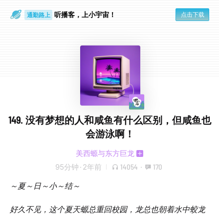
听播客，上小宇宙！
点击下载
通勤路上
眼睛好累
149. 没有梦想的人和咸鱼有什么区别，但咸鱼也
会游泳啊！
美西螈与东方巨龙
95分钟
·
2年前
14054
·
170
～夏～日～小～结～
好久不见，这个夏天螈总重回校园，龙总也朝着水中蛟龙