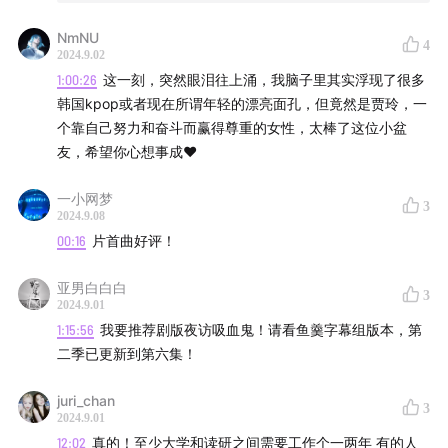
01:03:06
红色预警！房子淹了！屁股摔了！
NmNU
4
01:06:08
多狗家庭中的可爱孩子争宠故事
2024.9.02
1:00:26
这一刻，突然眼泪往上涌，我脑子里其实浮现了很多
01:15:01
奥运会、女性运动员与寻找偶像
韩国kpop或者现在所谓年轻的漂亮面孔，但竟然是贾玲，一
个靠自己努力和奋斗而赢得尊重的女性，太棒了这位小盆
01:24:47
喜剧监狱与螈与龙的克隆AI想象
友，希望你心想事成❤️
01:32:52
结束语
一小网梦
3
2024.9.08
00:16
片首曲好评！
【本期音乐】
亚男白白白
Charli XCX - 360
3
2024.9.01
1:15:56
我要推荐剧版夜访吸血鬼！请看鱼羹字幕组版本，第
Charli XCX - Rewind
二季已更新到第六集！
【支持我们】
juri_chan
3
2024.9.01
爱发电搜索「螈与龙」或复制链接：
12:02
真的！至少大学和读研之间需要工作个一两年 有的人