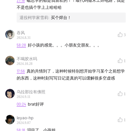
27:18
螈总学的都是我喜欢的！！敲代码做木工焊电路，我是
不是也搞个学上上哈哈哈
退役柯学家雪莉
:
买个焊台！
吞风
3
2024.8.31
58:28
好小孩的感觉。。。小朋友交朋友。。。
不喝胶水吗
1
2024.10.28
17:56
真的共情到了，这种时候特别想开始学习某个之前想学
的东西，这种时刻写写日记是真的可以缓解很多空虚感
乌拉那拉有佛照
1
2024.9.11
00:24
brat好评
leyao-hp
1
2024.9.07
58:18
泪目了，小孩姐