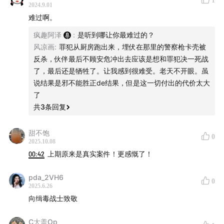
1
2024.9.01
片尾曲：
A Horse With No Name - America
难过啊。
疯趣阿泽
:
是听到哪让你最难过的？
风凉画
:
罪犯从厨房跑出来，埋伏在那里的警察枪卡壳被
反杀，伙伴最后不顾安危冲出去应该是想和罪犯决一死战
了，最后还是牺牲了。让我感到很难受。老天不开眼。虽
说结果是邪不能胜正de结果，但是这一切付出的代价太大
了
共
3
条回复
甜不饱
0
2025.10.08
00:42
上期原来是真实案件！更感慨了！
pda_2VH6
0
2025.6.26
向缉毒战士致敬
C大盖Op