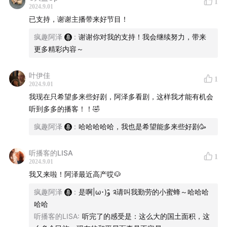
1
2024.9.01
已支持，谢谢主播带来好节目！
疯趣阿泽
:
谢谢你对我的支持！我会继续努力，带来
更多精彩内容～
叶伊佳
1
2024.9.01
我现在只希望多来些好剧，阿泽多看剧，这样我才能有机会
听到多多的播客！！🤣
疯趣阿泽
:
哈哈哈哈哈，我也是希望能多来些好剧🥳
听播客的LISA
1
2024.9.01
我又来啦！阿泽最近高产哎🐶
疯趣阿泽
:
是啊|ω･)و ̑̑༉请叫我勤劳的小蜜蜂～哈哈哈
哈哈
听播客的LISA
:
听完了的感受是：这么大的国土面积，这