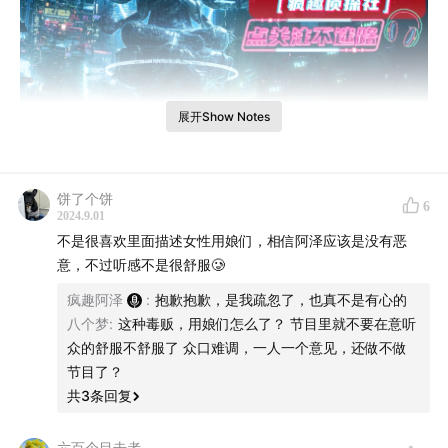
展开Show Notes
本期导语
饼了个饼
6
2024.9.01
这期咱们好好聊聊现实中的“边水往事”！
不是很喜欢里面描述女性用娘们，相信阿泽应该是没有恶
意，不过听感不是很舒服🥲
云南平远街镇，缅北的祖师爷，中国曾经的罪恶之城。
疯趣阿泽
:
抱歉抱歉，是我疏忽了，也真不是有心的
世纪大贼王张子强覆灭之后，警方他手上缴获的武器，全
八个梦
:
这种毒贩，用娘们怎么了？ 节目里就不要在意听
众的舒服不舒服了 众口难调，一人一个意见，还做不做
部是在平远街镇购买的。
节目了？
共
3
条回复
这一期，就来聊一聊，云南平远悍匪马慈林，持轻机枪单
人对抗101名军警的特大案件。
六百个目击者