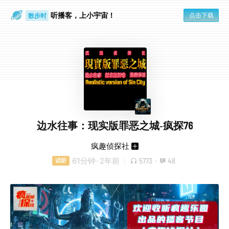
听播客，上小宇宙！
点击下载
散步时
通勤路上
边水往事：现实版罪恶之城-疯探76
疯趣侦探社
61分钟
·
2年前
5773
·
48
试听