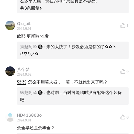
么多个民族，现在的和平局面真是不容易。
共
3
条回复
Qiu_uiL
1
2024.9.01
欧耶 更新啦 沙发
疯趣阿泽
:
来的太快了！沙发必须是你的了✿✿ヽ
(°▽°)ノ✿
八个梦
0
2024.9.02
52:39
怎么不用喷火器，一喷，不就跑出来了吗？
疯趣阿泽
:
也对啊，当时可能临时没有配备这个装备
吧
HD436863o
0
2024.9.01
余全毕还是余毕全？