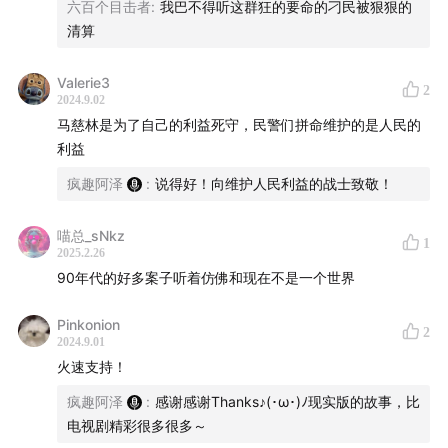
罪案盘点：五宗邪门凶杀案
六百个目击者
:
我巴不得听这群狂的要命的刁民被狠狠的
清算
东北奇案：哈尔滨食脑狂魔
Valerie3
2
致命女人：与男友尸体同眠
2024.9.02
马慈林是为了自己的利益死守，民警们拼命维护的是人民的
天下第一悬案：呼兰大侠案
利益
疯趣阿泽
:
说得好！向维护人民利益的战士致敬！
真实故事：我当协警的日子
喵总_sNkz
电影《金手指》真实案件原型
1
2025.2.26
90年代的好多案子听着仿佛和现在不是一个世界
电影奇案：屠杀幼儿园事件
Pinkonion
2
童年阴影：重温少年包青天
2024.9.01
火速支持！
电影《周处除三害》真实案件原型
疯趣阿泽
:
感谢感谢Thanks♪(･ω･)ﾉ现实版的故事，比
电视剧精彩很多很多～
罪案盘点：偏执骚扰狂事件