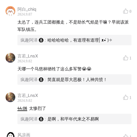
阿白_chiq
致命女人：女孩毒杀了母亲
0
2024.9.07
太怂了，连兵工团都搬走，不是助长气焰是干嘛？早就该派
反转！狗血的韩国财阀
军队镇压。
精神操控：电击狂魔杀人案
疯趣阿泽
:
哈哈哈哈哈，有道理有道理| ᴥ•́ )✧
山西！活人喂熊大惨案
言若_LnsX
1
2024.9.02
听友点菜：刑讯逼供裸尸案
天哪一个马慈林牺牲了这么多军警😭😭
疯趣阿泽
:
简直就是罪大恶极！人神共愤！
浙江！高智商诈骗奇案
言若_LnsX
震惊！野狗吃了小婴儿
1
2024.9.02
44:06
太惨烈了
本期音乐
疯趣阿泽
:
是啊，和平年代来之不易啊
片头曲：
达班（《边水往事》片尾曲） - 新鲜仔
风凉画