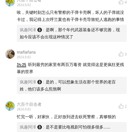
4
2024.9.02
唉，关键时刻怎么只有警察的子弹卡壳啊，坏人的子弹就没
卡过，我记得上次呼兰案也有子弹卡壳导致犯人逃跑的事情
疯趣阿泽
:
是啊，那个年代武器装备还不够完善，现
如今应该不会出现这种情况了
mafiafans
3
2024.9.02
34:25
听到最穷的家里有两百万毒资 就觉得这是更疯狂更残
暴的世界
疯趣阿泽
:
是的，可以想象生活在那个世界的老百
想加听友群的朋友请添加微信：fengquleyuan888
姓，他们该多么煎熬啊
如有商务合作也可联系该号，备注品牌及来意哦~
六百个目击者
更多精彩内容
2
2024.9.02
忙完一听，好家伙，正好放到进去砍死警察，真够狠的
唐朝诡案：鬼魂杀人、勾魂傀儡、雷公显灵
疯趣阿泽
:
是不是要比电视剧可怕很多很多……