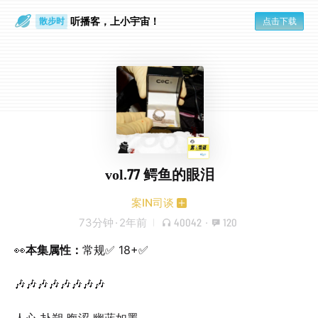
散步时
听播客，上小宇宙！
点击下载
通勤路上
vol.77 鳄鱼的眼泪
案IN司谈
73分钟
·
2年前
40042
·
120
👀
本集属性：
常规✅ 18+✅
🎶🎶🎶🎶🎶🎶🎶🎶