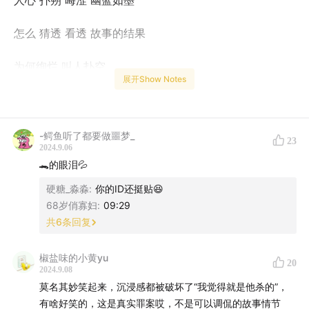
人心 扑朔 晦涩 幽蓝如墨
怎么 猜透 看透 故事的结果
为何绚烂 叫人扑空
展开Show Notes
为何爱我者予我牢笼
为何等待 都徒劳无功
-鳄鱼听了都要做噩梦_
23
2024.9.06
为何囚人者也像困兽
🐊的眼泪💦
硬糖_淼淼
:
你的ID还挺贴😆
越珍贵 越浪费
68岁俏寡妇
:
09:29
共
6
条回复
致命的伤 诞生于亲密
椒盐味的小黄yu
20
越追问 越无解
2024.9.08
莫名其妙笑起来，沉浸感都被破坏了“我觉得就是他杀的”，
哪有答案 不过是咒语
有啥好笑的，这是真实罪案哎，不是可以调侃的故事情节