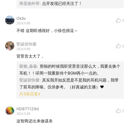
厚蛋烧外带
:
点开发现已经关注了！
Okliv
3
2024.9.08
不错 这期听感很好，小徐也很逗～
聖誕節快樂
3
2024.9.06
背景音太大了，
硬糖_淼淼
:
剪辑的时候我听背景音没那么大，我要去换个
耳机！！🤣周一我重新传个BGM再小一点的。
聖誕節快樂
:
其实我开始反思是不是我的耳机问题，我带
了双耳的降噪。仅供参考。（好真诚的主播）❤️
共
3
条回复
床板上的血迹（部分）
HD871129d
2
2024.9.08
这智商还出来做谋杀