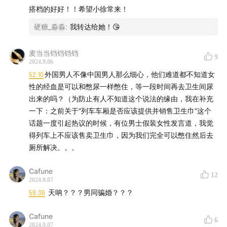
的出入;最后一个例子，司桐有卖个关子说发现了不应该出现
搭档的好好！！希望小徐常来！
01:07:05
—
01:12:23
男人死不认罪，竟找辩护律师为自己开
的东西，很奇怪，这样听众就会被带到，丈夫就是杀人凶手
脱罪行……
硬糖_淼淼
:
我转达给她！😘
的设定预期中。虽然我还没有听完，我也不知道丈夫到底是
不是真凶，但是我听到这里有一些被主播观念带跑了的感
01:12:35
—
01:13:14
影视剧推荐环节
觉。
麦当当铛铛铛铛
9
2024.9.06
| 参考资料 |
52:10
外国男人不像中国男人那么细心，他们难道都不知道女
再次强调，以上仅仅代表个人观点，真心希望司桐节目越做
性的经血是可以和憋尿一样憋住，等一段时间再去卫生间尿
越好，仅从罪案播客粉丝的角度发表一些感受，希望司桐不
Dave Tronnes Murder Interrogation
出来的吗？（为防止有人不知道这个说法的缘由，我在补充
要介意哦！求轻喷(求生欲爆棚)😳
一下：之前关于“列车车厢是否应该提供并销售卫生巾”这个
FL v. David Tronnes: Bathtub Murder Trial
话题一度引起热议的时候，有位男士假装女性发言道，我觉
得列车上不应该售卖卫生巾，因为我们完全可以憋住然后去
How detectives uncovered Florida woman's murder
厕所解决。。。
inside fixer-upper
Cafune
12
2024.9.07
Was a Florida man's obsession with a home
58:36
天呐？？？男同骗婚？？？
renovation a motive for murder?
Cafune
6
The Bizarre Story Of David Tronnes
2024.9.07