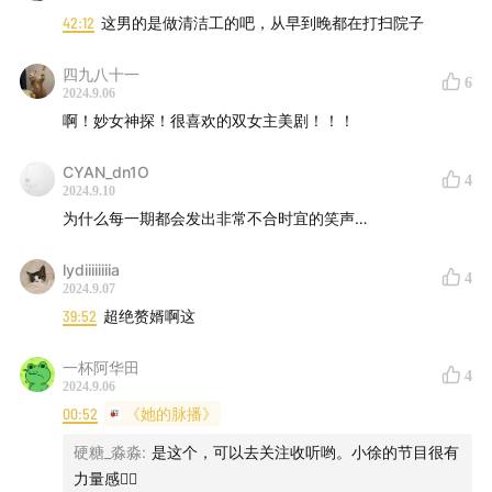
42:12
这男的是做清洁工的吧，从早到晚都在打扫院子
當Tronnes夫婦準備參加《僵尸房大改造》的下一季節目
四九八十一
時 意外卻發生了..
6
2024.9.06
啊！妙女神探！很喜欢的双女主美剧！！！
特蕾莎警探（右）和芭芭拉警探（左）
CYAN_dn1O
4
2024.9.10
为什么每一期都会发出非常不合时宜的笑声…
lydiiiiiiiia
4
2024.9.07
39:52
超绝赘婿啊这
一杯阿华田
4
2024.9.06
00:52
《她的脉播》
硬糖_淼淼
:
是这个，可以去关注收听哟。小徐的节目很有
一楼局部
力量感✊🏻