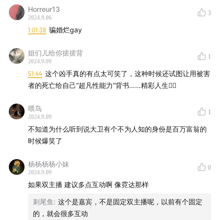
Horreur13
3
2024.9.06
1:01:38
骗婚烂gay
姐们儿给你搓搓背
1
2024.9.09
51:44
这个凶手真的有点太可笑了，这种时候还试图让用被害
者的死亡给自己“超凡性能力”背书……精彩人生👍🏻
喂鸟
1
2024.9.09
在大卫行李箱中找到香蒂的婚戒
不知道为什么听到说大卫有个不为人知的身份是百万富翁的
时候爆笑了
杨杨杨杨小妹
0
2024.9.09
如果双主播 建议多点互动啊 像霓达那样
刺尾鱼
:
这个是嘉宾，不是固定双主播呢，以前有个固定
的，就会很多互动