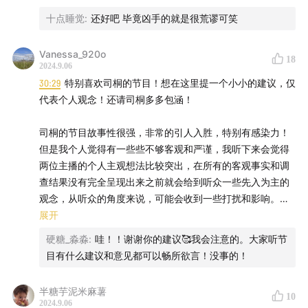
十点睡觉
:
还好吧 毕竟凶手的就是很荒谬可笑
都在笼中
——🔪《笼》
Vanessa_920o
18
2024.9.06
30:29
特别喜欢司桐的节目！想在这里提一个小小的建议，仅
🎶🎶🎶🎶🎶🎶🎶🎶
代表个人观念！还请司桐多多包涵！
| TIME AXIS |
司桐的节目故事性很强，非常的引人入胜，特别有感染力！
但是我个人觉得有一些些不够客观和严谨，我听下来会觉得
00:00
—
01:08
开篇寒暄~
两位主播的个人主观想法比较突出，在所有的客观事实和调
查结果没有完全呈现出来之前就会给到听众一些先入为主的
01:10
—
09:58
来认识一对网络一线牵的男女
观念，从听众的角度来说，可能会收到一些打扰和影响。
展开
10:00
—
53:48
男人哭泣着报警，女人生命垂危。意外？谋
比如这集节目里，另外一名主播刚开始就说丈夫嫌疑很大，
杀？两名女警探询问男人，却发现他话里漏洞百出。
硬糖_淼淼
:
哇！！谢谢你的建议🥰我会注意的。大家听节
后面也一直在佐证这个观点，包括这里的推理，有同伙，互
目有什么建议和意见都可以畅所欲言！没事的！
相打掩护也是没有证据支持的纯脑洞;再举例说，虽然司桐介
53:49
—
01:07:03
为找出男人涉嫌杀妻的证据，两名女警探
绍了门窗没有破坏的痕迹，推测熟人作案，可是这里也介绍
多方走访调查，终于找到一个物证将男人逮捕。
半糖芋泥米麻薯
10
了是一个不间断施工的家，那么施工人员是否就会比较自如
2024.9.06