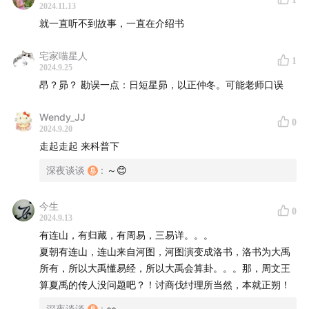
2024.11.13
就一直听不到故事，一直在介绍书
宅家喵星人
1
2024.9.25
昂？昴？ 勘误一点：日短星昴，以正仲冬。可能老师口误
Wendy_JJ
0
2024.9.20
走起走起 来科普下
深夜谈谈
:
～😊
今生
0
2024.9.13
有连山，有归藏，有周易，三易详。。。
夏朝有连山，连山来自河图，河图演变成洛书，洛书为大禹
所有，所以大禹懂易经，所以大禹会算卦。。。那，周文王
算夏禹的传人没问题吧？！讨商伐纣理所当然，本就正朔！
深夜谈谈
:
👀