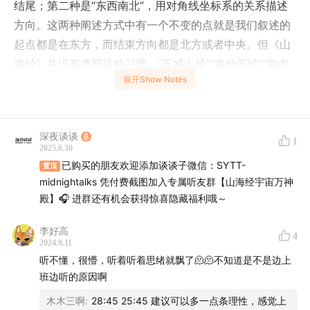
结尾；第二种是“东西南北”，用对角线坐标系的关系描述
方向。这两种阐述方式中有一个不变的点就是我们叙述的
起点都是在东方，而结束方向都是北方或者中央。但《山
海经》并没有遵照这种习惯，“五臧山经”“海外四经”“海内
展开Show Notes
四经”都是从南方开始，以一种有点儿别扭的“南西北东”的
顺序开始书写。作为一部传说中由严谨的大禹完成的著
作，为什么会有如此奇怪的写作逻辑呢？难道是东夷人、
深夜谈谈
夷化的商人、华夏人、夏朝人等共同编写，文化传承不一
1
2025.6.30
样的结果？方老师根据自己的脑洞与《说文解字》等古籍
已购买的朋友欢迎添加谈谈子微信：SYTT-
置顶
为大家一一梳理，更多精彩请收听本期的《山海经宇宙漫
midnightalks 凭付费截图加入专属听友群【山海经宇宙万神
游指南》！
殿】🎧 进群还有机会获得惊喜隐藏福利哦～
李好高
Timeline
4
2024.9.11
听不懂，很懵，听着听着思绪就飘了🫠🫠不知道是不是边上
00:06:25
山海经的叙事方向与逻辑
班边听的原因啊
00:13:37
不同文化的民族和部落共同编撰？
木木三啊
:
28:45 25:45 建议可以多一点条理性，感觉上