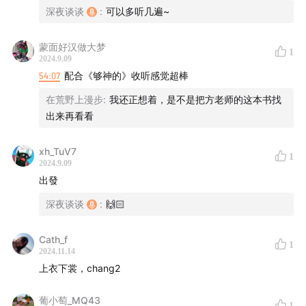
深夜谈谈
:
可以多听几遍~
蒙面好汉做大梦
1
2024.9.09
54:07
配合《够神的》收听感觉超棒
在荒野上漫步
:
我还正想着，是不是把方老师的这本书找
出来再看看
xh_TuV7
1
2024.9.09
出發
深夜谈谈
:
🙌🏻
Cath_f
1
2024.11.14
上衣下裳，chang2
葡小萄_MQ43
1