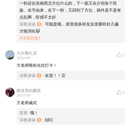
一秒还在东南西北方位什么的，下一面又在介绍各个民
00:17:25
三星堆中的青铜神树与扶桑传说
族、名字由来，在下一秒，又回到了方位，稿件是不是有
点乱啊，听感不太好
00:21:37
东夷部族和华夏部族不同的信仰
深夜谈谈
:
可能是哦... 群里很多听友反馈要听好几遍
才能消化😺
00:36:57
专门观察天象来立法定时的官职
共
5
条回复
00:45:51
西汉的行政州以二十八星宿来划分？
大白鹅扎克
2
2024.9.09
00:55:50
招摇之山竟然是古人的北斗指航？
方老师唯粉在此打卡！
深夜谈谈
:
欢迎！！👏
01:04:10
易经的构成与起源
楼道里的蘑菇
01:08:56
易经中对“旅”卦的解读
1
2024.9.09
方老师威武
01:18:28
古代天字祭祀的礼仪制度
莫青
:
哦！
深夜谈谈
:
🙌🏻
01:22:02
大禹与涂山女娇的相遇与结合