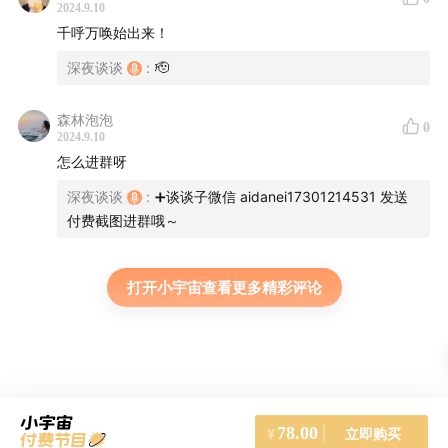
2024.9.10
千呼万唤始出来！
深夜谈谈
:
🫡
森林泡泡
0
2024.9.10
怎么进群呀
深夜谈谈
:
➕谈谈子微信 aidanei17301214531 发送
付费截图进群哦～
打开小宇宙查看更多精彩评论
78.00
立即购买
¥