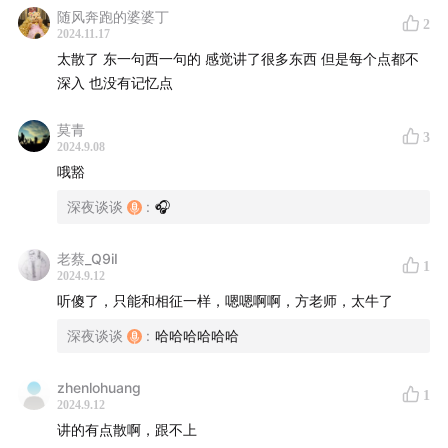
听众群：加深夜谈谈子微信（微信号:
随风奔跑的婆婆丁
2
2024.11.17
aidanei17301214531）发送【用户名以及付费截图】并回
太散了 东一句西一句的 感觉讲了很多东西 但是每个点都不
复“山海经听众群”即可进群。
深入 也没有记忆点
莫青
3
2024.9.08
哦豁
深夜谈谈
:
🎧
老蔡_Q9iI
1
2024.9.12
听傻了，只能和相征一样，嗯嗯啊啊，方老师，太牛了
深夜谈谈
:
哈哈哈哈哈哈
zhenlohuang
1
2024.9.12
讲的有点散啊，跟不上