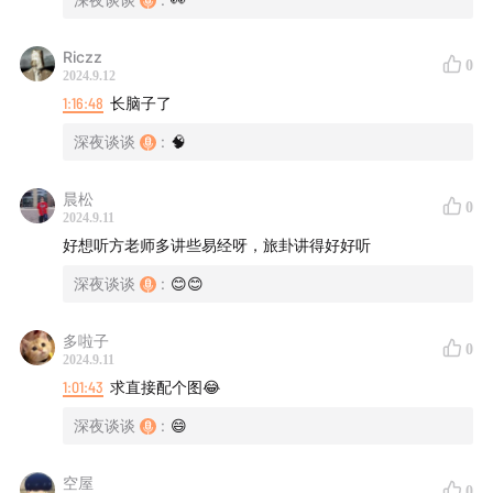
Riczz
0
2024.9.12
1:16:48
长脑子了
深夜谈谈
:
🧠
晨松
0
2024.9.11
好想听方老师多讲些易经呀，旅卦讲得好好听
深夜谈谈
:
😊😊
多啦子
0
2024.9.11
1:01:43
求直接配个图😂
深夜谈谈
:
😄
空屋
0