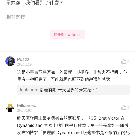
示錄像。我們看到了什麼？
相關鏈接
Hypercard in the World 演示錄像
展开Show Notes
Dynamicland.org
FAQ
Representations of Thought
Puzzz_
5
Alan Tansman:
The Aesthetics of Japanese Fascism
2025.5.19
这是小宇宙不鸟万如一的最新一期播客，非常舍不得听，心
Alan Tansman (ed.):
The Culture of Japanese
里有一种听完了，可能就再也听不到他说话的感觉
Fascism
ichigogo
:
后会有期 一天世界尚未完结：）
Technologies for the 21st Century: On Multimedia
Cometbus
Hillsomec
7
2024.9.07
登場人物
昨天互联网上最令我兴奋的两张图，一张是 Bret Victor 在
Dynamicland 官网上贴出的书籍推荐，另一张是李如一随后
李如一：《
一天世界
》《
滅茶苦茶
》《
無次元
》作者
发布的博客「要理解 Dynamicland 读这些书是不够的」的配