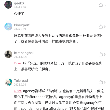
geekX
3
2024.9.06
久违了
Bioexperf
0
2026.5.09
感觉现在国内绝大多数叫zine的东西都像是一种唯美明信片
了，或者像是某种周边一样能赚钱的东西，
btrshanghai
0
2024.12.22
29:42
叫「头显」的确很奇怪，万一以后出了什么要戴在脚
上，很容易听成「脚癣」
Teleread
0
2024.9.24
39:24
agency翻译成「能动性」也能有一定解释能力，但这
里似乎用affordance更恰切。agency的重点在行动者身上，
而厂商是否在制造、设计时提供了让用户实施agency的空
间，sounds more like affordance（以及这也是个很难准确