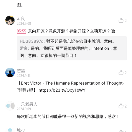
图。
孟良
2
2024.9.08
03:55
意向开源？意象开源？异象开源？义项开源？🤔
HD383897q
:
對不起是我忘記在節目中說明。意向。
孟良
:
是的。我听到后面是能够理解的。intention，意
图，意向。👏很棒的一期节目！
芒墨
2
2024.9.11
【Bret Victor - The Humane Representation of Thought-
哔哩哔哩】 https://b23.tv/Qxy1bWY
一只老男人
2
2024.9.09
每次听老李的节目都能获得一些新的视角和思路，感谢！
城少