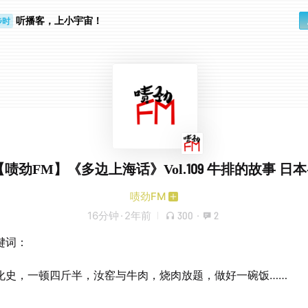
听播客，上小宇宙！
步时
勤路上
【啧劲FM】《多边上海话》Vol.109 牛排的故事 日本-
啧劲FM
16分钟
·
2年前
300
·
2
键词：
化史，一顿四斤半，汝窑与牛肉，烧肉放题，做好一碗饭……