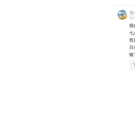
雪小
202
我
七
而
日
镜