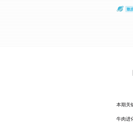
散
通
本期关
牛肉进