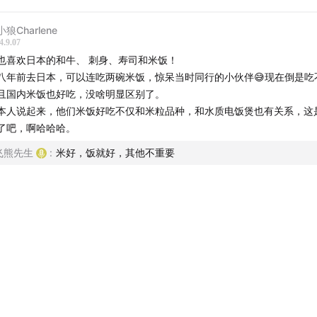
狼Charlene
4.9.07
也喜欢日本的和牛、 刺身、寿司和米饭！
八年前去日本，可以连吃两碗米饭，惊呆当时同行的小伙伴😅现在倒是吃
且国内米饭也好吃，没啥明显区别了。
本人说起来，他们米饭好吃不仅和米粒品种，和水质电饭煲也有关系，这
了吧，啊哈哈哈。
飞熊先生
:
米好，饭就好，其他不重要