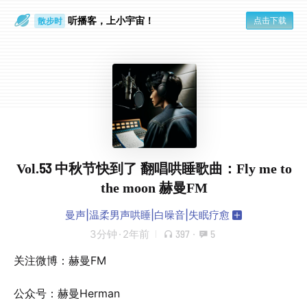
听播客，上小宇宙！
点击下载
散步时
通勤路上
Vol.53 中秋节快到了 翻唱哄睡歌曲：Fly me to
the moon 赫曼FM
曼声|温柔男声哄睡|白噪音|失眠疗愈
3分钟
·
2年前
397
·
5
关注微博：赫曼FM
公众号：赫曼Herman