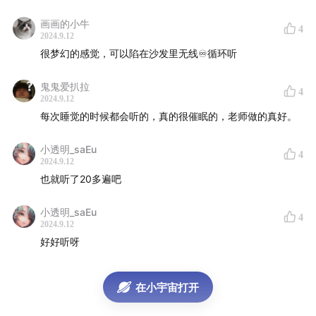
画画的小牛
4
2024.9.12
很梦幻的感觉，可以陷在沙发里无线♾️循环听
鬼鬼爱扒拉
4
2024.9.12
每次睡觉的时候都会听的，真的很催眠的，老师做的真好。
小透明_saEu
4
2024.9.12
也就听了20多遍吧
小透明_saEu
4
2024.9.12
好好听呀
在小宇宙打开
小黑在这里给您谢过了