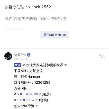
加群小助理：xiaoniu2552
曼声|温柔男声哄睡|白噪音|失眠疗愈
不定期更新
展开Show Notes
请大家点赞支持、留言互动、多多转发分享
Vol.53 中秋节快到了 翻唱哄睡歌曲：Fly me to the
赫曼FM
3
2024.10.16
moon 赫曼FM
🎉 欢迎大家走进赫曼的世界🎉
置顶
下载APP: 克拉克拉
搜：赫曼Herman
或搜房间号：12361255
直播时间：
✥🔅
03:00
-
06:00
🔅(凌晨)
✥✨
19:00
-
21:30
✨(傍晚)
🈲未成年🔞氪金!