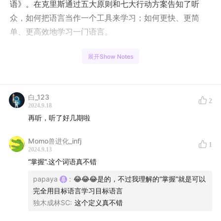
语》。在克里斯通过五大原则和七大行动方案告知了听
众，如何把语言当作一个工具来学习；如何更快、更简
单、更高效地学习一门语言。
我们也结合自身的体会聊了一下有共鸣的原则和行动方
展开Show Notes
案。
主播介绍
白_123
2
2024.9.18
Papaya - 更倾向把英语作为一个工具来学习
再听，听了好几期啦
S1ngS1ng - 更倾向用学术的方法来学英语
Momo兽进化_infj
1
2024.9.13
“掌握”.这个词语真不错
papaya
:
😂😂😂是的，不过我理解的“掌握”就是可以
时间线
完全用目标语言学习目标语言
独木成林SC
:
这个定义真不错
Part 1：快来网上邻居听友群畅聊吧！