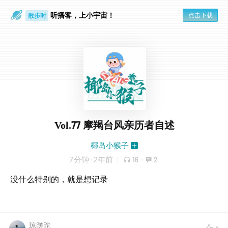
听播客，上小宇宙！
点击下载
散步时
通勤路上
Vol.77 摩羯台风亲历者自述
椰岛小猴子
7分钟
·
2年前
16
·
2
没什么特别的，就是想记录
琼蹉跎