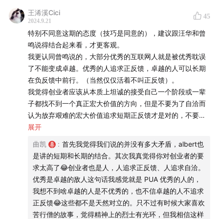
王浠溪Cici
45
【
人类博物馆】
2024.9.21
特别不同意这期的态度（技巧是同意的），建议跟汪华和曾
导游：
曲凯，42章经创始人
鸣说得结合起来看，才更客观。
我更认同曾鸣说的，大部分优秀的互联网人就是被优秀耽误
六号珍藏：
Albert，AI 创业者 (往期考古：
拒绝三亿美金
了不能变成卓越。优秀的人追求正反馈，卓越的人可以长期
offer 的人 | 对谈音遇创始人 Albert
）
在负反馈中前行。（当然仅仅活着不叫正反馈）。
我觉得创业者应该从本质上坦诚的接受自己一个阶段或一辈
【
时光机】
子都找不到一个真正宏大价值的方向，但是不要为了自洽而
认为放弃艰难的宏大价值追求短期正反馈才是对的，不要去
Part 1 AI 创业的本质
责怪艰难或负反馈，也许应该扪心自问也许你自己都不笃定
展开
那是一个真正的宏大价值才放弃的。就像一生从未遇到真爱
曲凯
:
首先我觉得我们说的并没有多大矛盾，albert也
2:15
最重要的问题有两个：
的人教育别人不要恋爱脑一样。当然我依然认为平凡的小美
是讲的短期和长期的结合。其次我真觉得你对创业者的要
好也是好的，不论人生还是项目。但是如果有一天你遇到你
AI 的长期关键要素是什么？
求太高了😂创业者也是人，人追求正反馈、人追求自洽。
的天赐使命/你的真爱，我相信你也会不去管什么正反馈，只
因为 AI 的出现，各行各业的哪些长期关键要素会发
优秀是卓越的敌人这句话我感觉就是 PUA 优秀的人的，
要还活着就会勇往直前。（当活下去很重要）
生变化？
我想不到啥卓越的人是不优秀的，也不信卓越的人不追求
【做短期做到你可以并行做长期的时候再开始做长期】这句
正反馈😂这些都不是天然对立的。只不过有时候大家喜欢
3:05
AI 创业的本质：通过数据，提升模型的交付能力，
话可以加个限定，就是当你没什么长期方向时，如果你有个
苦行僧的故事，觉得精神上的烈士有光环，但我相信这样