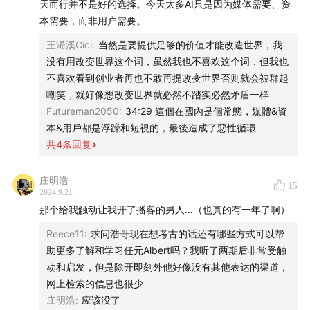
天而行并不是好的选择。今天太多AI只是因为媒体需要、资
本需要，而非用户需要。
36:33
现在 AI 有太多可做的了
王浠溪Cici
:
当然是要提供足够的价值才能改造世界，我
38:20
工具产品的要义只有一个：用速度换规模
没有用改变世界这个词，虽然我也不喜欢这个词，但我也
40:23
我是一向反对过脑瘾的，但在今天，我反而觉得
不喜欢看到创业者再也不敢再提改变世界否则就会被群起
你是有条件去想一些终局的
嘲笑，就好像想改变世界就必然不踏实必然矛盾一样
41:52
如果让我现在从 0 到 1 再创业，我会这样做
Futureman2050
:
34:29 這個在國內是個常態，媒體&資
43:34
AI 还会有爆发吗？
本&用戶都是浮躁和短視的，最後造成了惡性循環
共
4
条回复
47:15
快速评估一个 AI 创业者的认知，可以问这些问题
49:29
最近在琢磨：当摄像头带了脑子，世界能发生什
庄明浩
么？
15
2024.9.21
那个给我触动让我开了播客的男人…（也真的有一年了啊）
Part 4 人才与预期管理
Reece11
:
求问浩哥现在想考古的话还有哪些方式可以帮
50:32
最焦虑的还是人才 (欢迎联系!)
助更多了解和学习任元Albert吗？我听了两期后非常受触
动和启发，但是除开即刻外他好像没有其他表达的渠道，
52:01
给大家传授一下为什么总能飞速跟进新技术
网上检索的信息也很少
53:51
再传授一下做 C 端产品，最该具备的一个认知
庄明浩
:
应该没了
55:23
去年最大的认知变化：别上播客 (但今年还是来了