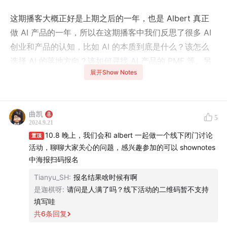
这期播客大概正好是上期之后的一年，也是 Albert 真正
做 AI 产品的一年，所以在这期播客中我们反思了很多 AI
创业和产品的认知，比如 AI 的本质到底是什么？该怎么
选择 AI 的落地方向？该如何寻找 AI 产品的 PMF 等。另
展开Show Notes
外，这一年对很多人来说都是面对很多 AI 的发展局限和
负反馈的一年，Albert 也给我们讲了他是如何克服这个问
题、如何改变思维方式的（包括他向张一鸣提的两个问题
曲凯
和对答案的思考）。
5
2024.9.21
10.8 晚上，我们会和 albert 一起做一个线下闭门讨论
置顶
相信所有听过上期
拒绝三亿美金 offer 的人
节目的人，
活动，聊聊大家关心的问题，感兴趣参加的可以 shownotes
应该都认同一件事，就是小宇宙真的欠他一个首页。这
中海报扫码报名
不，新一期又来了。
Tianyu_SH
:
报名结果啥时候有啊
是迦棋呀
:
请问是人满了吗？线下活动的二维码暂不支持
最后，我们的 AI 私董会也在持续报名中，目前已经聚集
填写哇
了一批市场上最好的 AI 创始人，欢迎点击
链接
报名（里
共
6
条回复
面也有目前已加入的成员名单，可点击查看）