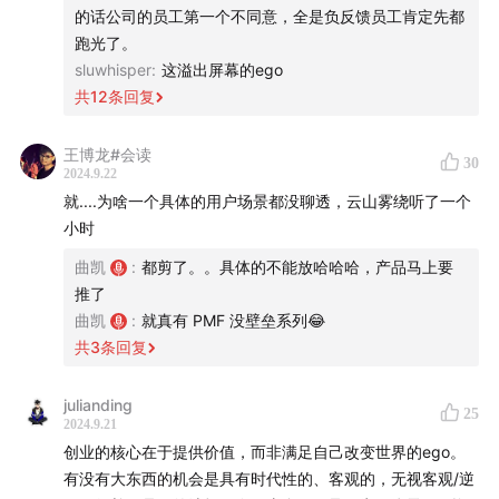
进而提升用户体验
长期的艰难的方向的时候，这句话应该改成【笃定你的长期
的话公司的员工第一个不同意，全是负反馈员工肯定先都
3:58
AI 创业的核心：评估 (评估决定迭代效率)
方向并在累积长期方向的必经之路上尽可能快速短期盈利并
跑光了。
夯实你需要的必备能力】。
4:15
Albert 的进场原则用户对交付是否有明确预期？
sluwhisper
:
这溢出屏幕的ego
另外我也特别建议曲凯请点非典型互联网人来分享与AI的结
仅依靠模型是否能完成交付？
共
12
条回复
合，我感觉在AI的创业中，如果仅仅有互联网认知是有盲点
12:21
创业的核心是定义资产
的（哪怕再优秀），技术只是杠杆，未来就是只会杠杆的人
王博龙#会读
30
跟只会杠杆的人在一起卷，杠杆不是本质，杠杆是透明的，
Part 2
我在微信上问了张一鸣两个问题
2024.9.22
如果不能结合的话。
就....为啥一个具体的用户场景都没聊透，云山雾绕听了一个
补充一下，我还是喜欢任元的，虽然有点不同看法。真爱是
16:53
如果张一鸣没做成字节，他大概率会做出拼多多
小时
需要天赐的，路还长，没准未来会碰到笃定的宏大价值
28:26
张一鸣回我说：对于有才华的人，要做更有把握
曲凯
:
都剪了。。具体的不能放哈哈哈，产品马上要
的事
推了
29:50
运气是优势被时间放大的结果
曲凯
:
就真有 PMF 没壁垒系列😂
共
3
条回复
31:25
总说做正确的事，到底什么叫正确的事？
32:29
我请教了张一鸣怎么训练平常心
julianding
34:10
我们往往会高估理想带来的激情，低估正反馈带
25
2024.9.21
来的刺激
创业的核心在于提供价值，而非满足自己改变世界的ego。
有没有大东西的机会是具有时代性的、客观的，无视客观/逆
Part 3 找 PMF 就是要做没壁垒的事