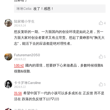
琳琳Celia
:
改了！感恩！
陆家嘴小学生
4
2024.9.24
想反复听的一期。一方面国内的创业环境是如此之差，另一
方面大家对创业者要求又有点苛责。想起了黄峥那句“胸无大
志”，能活下去的应该都是绝对理性者。
Futureman2050
5
2024.9.22
1:00:42
國內的環境，想要靜下心來做產品，多數時候很難&
很難&很難.
卡卡罗琳Caroline
5
2024.9.22
35:56
希望中国下一代的小孩可以多多成长在 正反馈 而不是
活在 跌落的负反馈下(///▽///)