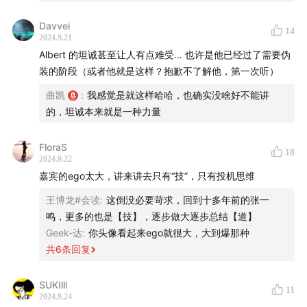
57:26
对 AI 的预期？特别乐观啊，甚至都想做硬件
Davvei
14
58:13
面试最常问的一个问题
2024.9.21
1:00:14
我一直在思考怎么能给人才提供安全感
Albert 的坦诚甚至让人有点难受… 也许是他已经过了需要伪
装的阶段（或者他就是这样？抱歉不了解他，第一次听）
【
活动预告】
曲凯
:
我感觉是就这样哈哈，也确实没啥好不能讲
的，坦诚本来就是一种力量
10 月 8 号，在北京，我们还会邀请 Albert 来一场线下活
动！感兴趣的朋友欢迎点击
链接
或扫描下面的二维码，一
FloraS
18
起来认识&交流！(限 50 人，如果有想加入 Albert 团队的
2024.9.22
AI 工程师同学，尤其欢迎前来面基！)
嘉宾的ego太大，讲来讲去只有“技”，只有投机思维
王博龙#会读
:
这倒没必要苛求，回到十多年前的张一
鸣，更多的也是【技】，逐步做大逐步总结【道】
Geek-达
:
你头像看起来ego就很大，大到爆那种
共
6
条回复
SUKIlll
11
2024.9.24