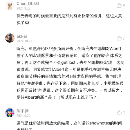
Chen_DbkG
9
2024.9.22
韬光养晦的时候最重要的是找到有正反馈的业务 - 这也太真
实了😂
akkei
7
2024.10.22
听完。虽然评论区很多负面评价，但听完去年那期对Albert
整个人的宏观愿景和价值观有感知、适应了他的语言体系之
后，再听这个就完全不会get lost，去年的那期很宏观，这期
【
The gang that made this happen】
很微观。明显感觉到Albert这一年是把手扎在泥里每天解决
很多细节琐碎的事情和培养对ai技术应用的手感。我也能理
制作人：陈皮、Celia
解他“快钱慢赚，先存活下来，用短期来养长期，小规模练兵
剪辑：思娜
积累正反馈”的逻辑，这个跟长期主义不冲突。一言以蔽之，
Bgm：Mondo Bongo - Joe Strummer & The
期待Albert的新产品！（所以现在上线了吗？）
Mescaleros
陈不撕
5
2024.9.22
运气是优势被时间放大的结果，这句话的shownotes的时间
点标错了