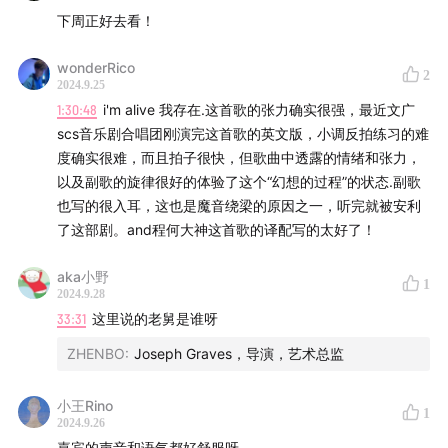
下周正好去看！
wonderRico
2
2024.9.25
1:30:48
i'm alive 我存在.这首歌的张力确实很强，最近文广
scs音乐剧合唱团刚演完这首歌的英文版，小调反拍练习的难
度确实很难，而且拍子很快，但歌曲中透露的情绪和张力，
以及副歌的旋律很好的体验了这个“幻想的过程”的状态.副歌
也写的很入耳，这也是魔音绕梁的原因之一，听完就被安利
了这部剧。and程何大神这首歌的译配写的太好了！
aka小野
1
2024.9.28
33:31
这里说的老舅是谁呀
ZHENBO
:
Joseph Graves，导演，艺术总监
小王Rino
1
2024.9.26
嘉宾的声音和语气都好舒服呀