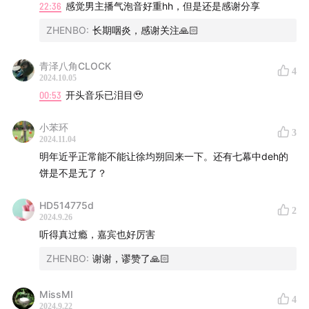
22:36
感觉男主播气泡音好重hh，但是还是感谢分享
🎵 BGM：
我，堂吉诃德
ZHENBO
:
长期咽炎，感谢关注🙏🏻
📚 推荐书目：《
魔鬼数学》
Jordan Ellenberg
青泽八角CLOCK
4
🎬 官摄片段：
2024.10.05
00:53
开头音乐已泪目🥹
小苯环
3
2024.11.04
明年近乎正常能不能让徐均朔回来一下。还有七幕中deh的
饼是不是无了？
HD514775d
2
2024.9.26
听得真过瘾，嘉宾也好厉害
ZHENBO
:
谢谢，谬赞了🙏🏻
MissMI
4
2024.9.22