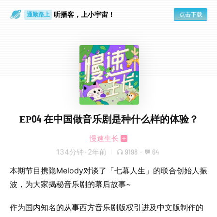
通勤路上
听播客，上小宇宙！
眼睛好累
点击下载
EP04 在中国做音乐剧是种什么样的体验？
慢速生长
134分钟
·
2年前
9198
·
64
本期节目携隐Melody对谈了「七幕人生」的联合创始人振
波，为大家揭秘音乐剧的幕后故事~
作为国内知名的从事西方音乐剧版权引进及中文版制作的