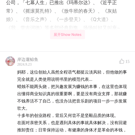
公司，「七幕人生」已推出《玛蒂尔达》、《近乎正
常》、《摇滚莫扎特》、《放牛班的春天》、《灰姑
娘》、《音乐之声》、《一步登天》、《Q大道》、
《我，堂吉诃德》等多部经典剧集，场场叫好又叫座~
展开Show Notes
当音乐与戏剧交织，不仅仅是视听盛宴，更是情感共振的
时空之旅。
岸边遛鲸鱼
15
那么，目前中国的音乐剧市场处在一个怎样的发展阶段？
2024.9.23
妈耶，这位创始人虽然全程语气都挺云淡风轻，但他做的事
音乐剧引进与发行看起来很有趣，但背后又有哪些不为人
完全就是人类使用说明书里的模范代表…
蜡烛不能两头烧，把兴趣发展为赚钱的本事，在这里也体现
知的艰辛历程？
出懂得商业知识真的很重要啊，要是没有商业支撑，那就赚
不钱养活不了自己，也没办法把音乐剧的项目一步一步发展
音乐剧到底有什么魅力，能让观众们如此魂牵梦萦？
壮大。
十多年的创业路程，背后又何尝不是坚毅品质的体现。
……
在面对亲密关系，也是遇到具体的事就具体解决，没有回避
推卸责任；日常保持运动，有健康的身体才是革命的本钱，
让我们一起在本期访谈中解锁音乐剧疗愈人心的力量。