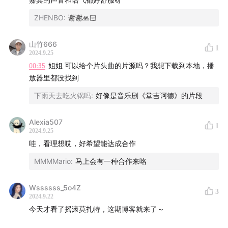
ZHENBO
:
谢谢🙏🏻
山竹666
1
2024.9.25
00:35
姐姐 可以给个片头曲的片源吗？我想下载到本地，播
放器里都没找到
下雨天去吃火锅吗
:
好像是音乐剧《堂吉诃德》的片段
Alexia507
1
2024.9.25
哇，看理想哎，好希望能达成合作
MMMMario
:
马上会有一种合作来咯
Wssssss_5o4Z
3
2024.9.22
今天才看了摇滚莫扎特，这期博客就来了～