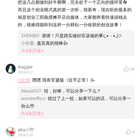
把这几点都做到好牛掰啊，完全处于一个正向的循环里🔄
而且这个创业模式真的第一次听，很新奇，现在听的最多的
📝 时间轴：
就是创业三部曲摆摊开店自媒体，大家都奔着快速搞钱去
的，很难得能听到这样一分耕耘一分收获的创业故事！
01:34
音乐剧的独特魅力：剧场的语言之美与演员的诠
释之旅
ZHENBO
:
谢谢！只是踏实做好应该做的事(„• ֊ •„)੭
小排量
:
嘉宾真的很棒👍
10:59
上海音乐剧市场的崛起与嘉宾的职业转型
共
4
条回复
20:10
「七幕人生」的创立与发展历程
30:39
音乐剧的制作与演出：探索与挑战
Auggie
10
55:41
「七幕」名字由来：莎士比亚《皆大欢喜》的诗意
2024.9.22
表达
1:22:03
嘿嘿 我有官摄版《近乎正常》🥳
59:12
跨文化的艺术体验：团队创始人们最喜欢的音乐剧
Alexia507
:
哇，好棒，可以分享一下么？
风格
wonderRico
:
错过了上一轮，如果可以的话，可以分享一
01:21:40
「官摄」出现，音乐剧推广形式更加多元
份么🥹
01:33:46
共
4
条回复
创业的焦虑、挑战与经验沉淀
01:44:43
夫妻创业十二载：共同成长
aka小野
01:53:08
创业夫妻如何平衡工作与家庭生活
4
2024.9.28