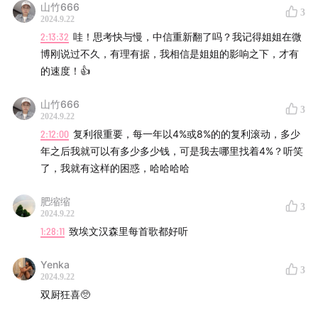
山竹666
3
2024.9.22
2:13:32
哇！思考快与慢，中信重新翻了吗？我记得姐姐在微
博刚说过不久，有理有据，我相信是姐姐的影响之下，才有
的速度！👍
山竹666
3
2024.9.22
2:12:00
复利很重要，每一年以4%或8%的的复利滚动，多少
年之后我就可以有多少多少钱，可是我去哪里找着4%？听笑
了，我就有这样的困惑，哈哈哈哈
肥缩缩
3
2024.9.22
1:28:11
致埃文汉森里每首歌都好听
Yenka
3
2024.9.22
双厨狂喜🥺