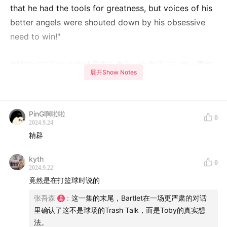
that he had the tools for greatness, but voices of his
better angels were shouted down by his obsessive
need to win!"
刚刚你们听到的这段话是来自美剧《白宫风云》第一季第
展开Show Notes
五集 (The West Wing: Season 1, Episode 5, The
Crackpots and These Women.) 里白宫通讯办公室主任
Toby 对美国总统 Bartlet 所说的话，他认为阻止 Bartlet
PinG啊啦啦
0
成为伟大的是他对于成功的迷恋。
2024.9.24
精辟
当我们将设计期待为一种危险的创造行为时，无论是从无
kyth
0
到有还是从A到B，他都只提供成为伟大的可能性，却不保
2024.9.22
证成功。
竟然是在打篮球时说的
张吾森
:
这一集的末尾，Bartlet在一场更严肃的对话
小米汽车的设计并无挑战性和创造性。第一眼看到小米汽
里确认了这不是球场的Trash Talk，而是Toby的真实想
车的时候，很难感觉到电动车的气息，反而是能到处看到
法。