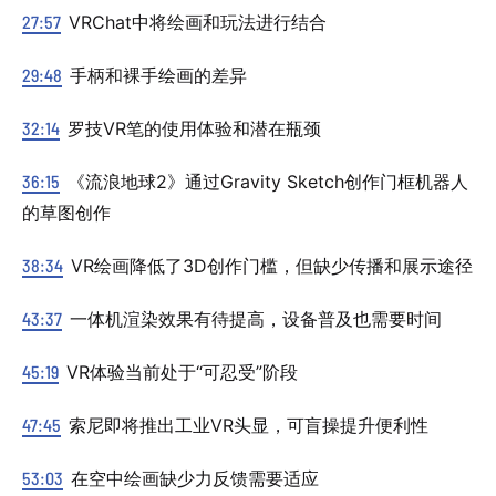
27:57
VRChat中将绘画和玩法进行结合
29:48
手柄和裸手绘画的差异
32:14
罗技VR笔的使用体验和潜在瓶颈
36:15
《流浪地球2》通过Gravity Sketch创作门框机器人
的草图创作
38:34
VR绘画降低了3D创作门槛，但缺少传播和展示途径
43:37
一体机渲染效果有待提高，设备普及也需要时间
45:19
VR体验当前处于“可忍受”阶段
47:45
索尼即将推出工业VR头显，可盲操提升便利性
53:03
在空中绘画缺少力反馈需要适应