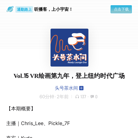
通勤路上
眼睛好累
听播客，上小宇宙！
点击下载
Vol.15 VR绘画第九年，登上纽约时代广场
头号茶水间
60分钟
·
2年前
137
·
0
【本期概要】
主播｜Chris_Lee、Pickle_7F