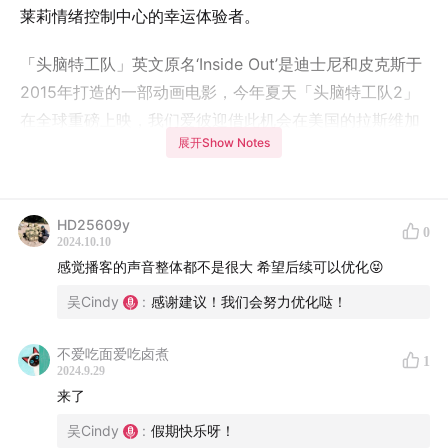
莱莉情绪控制中心的幸运体验者。
「头脑特工队」英文原名‘Inside Out’是迪士尼和皮克斯于
2015年打造的一部动画电影，今年夏天「头脑特工队2」
在全球重磅上映，我们爱彼迎借此机会在美国的拉斯维加
展开Show Notes
将电影中的情绪控制中心搬进现实，邀请全球的体验者开
启一场现实版的情绪狂欢。
走进这座情绪控制中心，感受莱莉情绪世界的同时，也会
HD25609y
0
2024.10.10
让我们开始想象，如果自己的身体里也有这样一座情绪控
感觉播客的声音整体都不是很大 希望后续可以优化😝
制中心会是怎样？面对自己的情绪时，我们又是如何反应
吴Cindy
:
感谢建议！我们会努力优化哒！
和处理的呢？接下来让我们和幸运体验者一起，走进奇妙
旅程吧。
不爱吃面爱吃卤煮
1
2024.9.29
2:55
看到头脑特工队DNA就动了，因为它是我的人生电
来了
影！
吴Cindy
:
假期快乐呀！