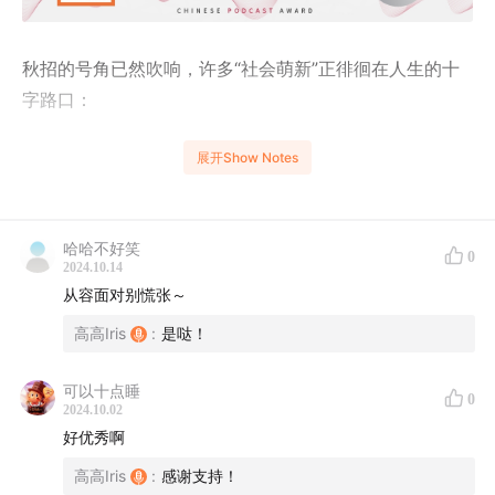
秋招的号角已然吹响，许多“社会萌新”正徘徊在人生的十
字路口：
是选择考研？出国留学？还是直接踏上职场之路？
展开Show Notes
工作该如何抉择？拿到offer后，又会遇到哪些职场“名场
面”？
哈哈不好笑
0
2024.10.14
在本期节目中，我们邀请到了初入职场半年的君君和
从容面对别慌张～
Karaku
高高Iris
:
是哒！
与她们一同穿越到职场“新手村”， 重温从学生到职场人的
可以十点睡
0
这一段冒险旅程
2024.10.02
好优秀啊
她们是如何在迷茫中找到方向、在未知中迎接挑战、在压
高高Iris
:
感谢支持！
力下保持勇敢的？