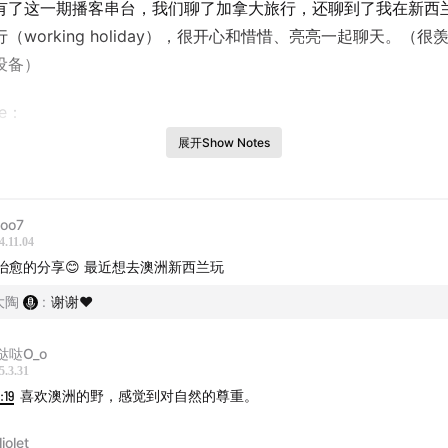
有了这一期播客串台，我们聊了加拿大旅行，还聊到了我在新西
（working holiday），很开心和惜惜、亮亮一起聊天。（很
设备）
ne：
展开Show Notes
加拿大出差！
于加拿大的初印象
coo7
4.11.04
露易斯湖的冰面上走了2个小时，体会宁静
治愈的分享😊 最近想去澳洲新西兰玩
大陶
:
谢谢❤️
德蒙顿的初印象是“萧条”令人讶异
尔伯塔公路旅行的感受
哒哒O_o
5.3.31
:19
喜欢澳洲的野，感觉到对自然的尊重。
夫的童话小镇
iliolet_