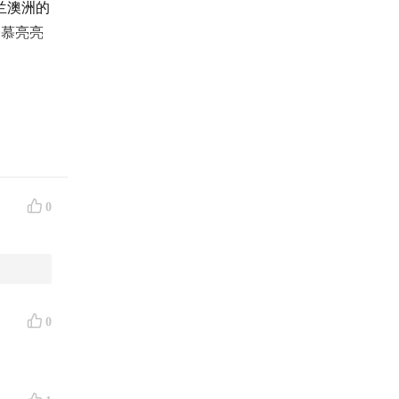
兰澳洲的
羡慕亮亮
0
0