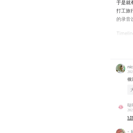
于是就
打工旅行
的录音
Timeli
1:20
去
4:47
对
ni
202
9:00
在
很
12:26
埃
20:30
阿
哒
202
1:31
26:50
班
-_l
28:00