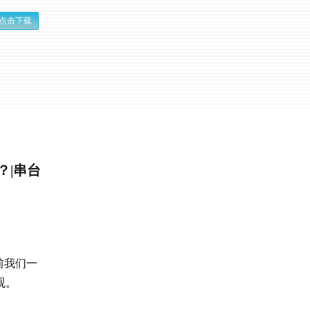
点击下载
？|串台
前我们一
观。