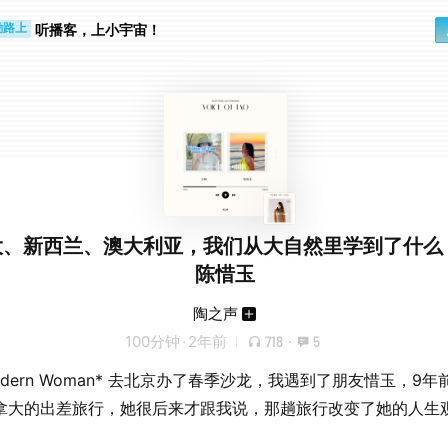
步时
勤路上
听播客，上小宇宙！
大、新西兰、澳大利亚，我们从大自然里学到了什么
陈惜玉
陶之声
100分钟
·
2年前
718
·
5
dern Woman* 去北京办了春季沙龙，我遇到了朋友惜玉，9年
拿大的出差旅行，她很后来才跟我说，那趟旅行改变了她的人生