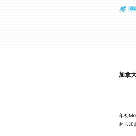
散
通
加拿
年初Mo
起去加