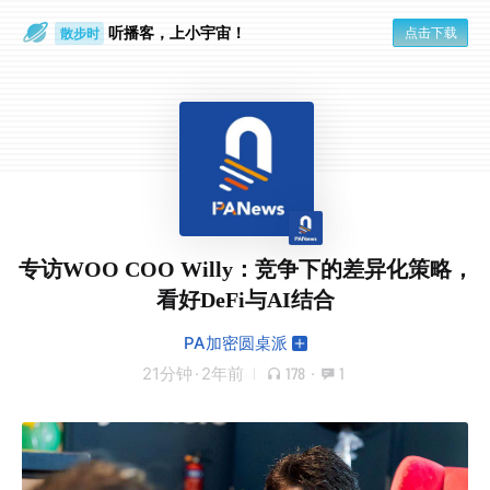
听播客，上小宇宙！
点击下载
散步时
通勤路上
专访WOO COO Willy：竞争下的差异化策略，
看好DeFi与AI结合
PA加密圆桌派
21分钟
·
2年前
178
·
1