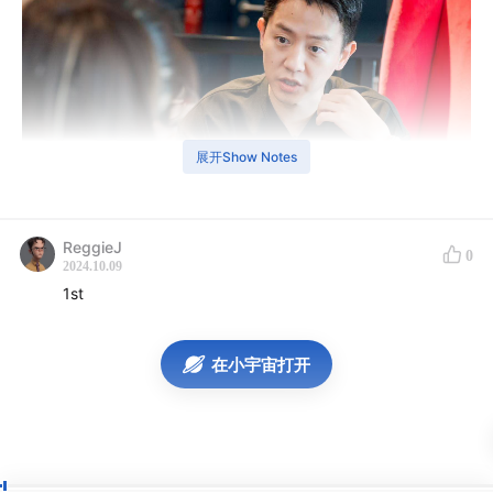
展开Show Notes
ReggieJ
0
2024.10.09
期在新加坡Token2049期间，PANews采访了WOO的首
1st
席运营官Willy，面对加密市场的激烈竞争，WOO选择了
一条通过创新实现差异化的路径，特别是在其最新推出的
在小宇宙打开
社交交易产品Social Trading中，引入了如反向跟单等独
特功能，旨在为用户提供更加灵活的风险管理和收益分配
方案。此外，WOO还通过对其代币经济模型的调整及流动
性解决方案的改进，展示了促进市场健康发展的决心。