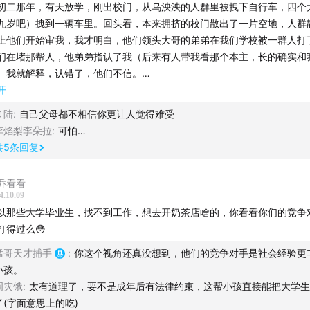
初二那年，有天放学，刚出校门，从乌泱泱的人群里被拽下自行车，四个
九岁吧）拽到一辆车里。回头看，本来拥挤的校门散出了一片空地，人群
上他们开始审我，我才明白，他们领头大哥的弟弟在我们学校被一群人打
们在堵那帮人，他弟弟指认了我（后来有人带我看那个本主，长的确实和
）我就解释，认错了，他们不信。
辆车七八个人，把我带到郊区一个废弃筒子楼里，上去一间三室一厅的房
开
经有十几个人，我以为这次得被打残废不可，当时就哭了，拼命解释。里
巾陆
:
自己父母都不相信你更让人觉得难受
（可能是领头的女朋友）就蹲下来说（没错，进门就被要求蹲在墙角了）
李焰梨李朵拉
:
可怕…
弟弟把剩下几个团伙带过来指认了，证明我在骗他们打的更狠，我说行。
共
5
条回复
们就没动手，转身处理另外的事了，这时候我才注意到，客厅中间站着两
打扮的小孩（当时已经不流行喇叭牛仔裤，和衣服上印F4很多年了）看着
乔看看
大，鼻青脸肿，估计是挨了不止一顿打了。
4.10.09
才“押送”我那几个，像很熟练的报班一样，从裤子上解下腰带（铁扣的皮
以那些大学毕业生，找不到工作，想去开奶茶店啥的，你看看你们的竞争
两个小子薅到一个房间，一脚踹倒就开始打，皮带抽的呼呼响，我这辈子
打得过么😳
续，长时间的人发出杀猪的喊叫就那一次，很快那两个，烫的剪发下面就
猛哥天才捕手
:
你这个视角还真没想到，他们的竞争对手是社会经验更
，这时候在旁边看的，大哥叫停，让人按一按他的头，看有没有骨折，检
小孩。
扣划破了头皮。就说休息，下午再打。
周灾饿
:
太有道理了，要不是成年后有法律约束，这帮小孩直接能把大学生
两个孩子，像被训练好了，颤颤巍巍站起来，站回刚才挨打前站的位置。
了(字面意思上的吃)
后他们给这两个孩子吃午饭（两个加了很多料的烧饼，豆腐串辣条啥的）