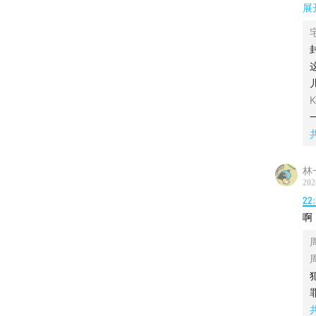
惧。
妈
展
我
妈
总之，
然
在陈警
妈
要
K
让
最可怕
太
更玩命
我
林
再
202
我
22
今天是
妈
啊
的变化
我
甚
这期节
我
手。
小
这