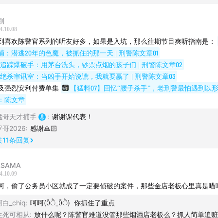
我只是个穷小孩 没有人爱我
刚
间，顺风耳犯了“江湖大忌”，被多个团伙下了追杀令，他还是选
4.10.08
只是个穷人家里的一个穷小孩
备自己的16岁生日宴。在金盆洗手那一天，想用自己的性命，完
到喜欢陈警官系列的听友好多，如果是入坑，那么往期节目爽听指南是：
了这怪胎一命吧
。
捕：潜逃20年的色魔，被抓住的那一天 | 刑警陈文章01
总是被人使唤 你们会放我走吗
追踪爆破手：用茅台洗头，钞票点烟的孩子们 | 刑警陈文章02
绝杀审讯室：当凶手开始说谎，我就要赢了 | 刑警陈文章03
听故事吧！
及强烈安利付费单集
【猛料07】回忆“腰子杀手”，老刑警最怕遇到以形补
：陈文章
猛哥天才捕手
:
谢谢课代表！
罗哥2026
:
感谢🙏🏻
：
共
11
条回复
开车撞警察的小孩
ASAMA
4.10.09
破手唯一害怕的事
呵，偷了公务员小区就成了一定要侦破的案件，那些金店老板心里真是喵
白_chiq
:
呵呵(ꄱੈˍꄱੈ) 你抓住了重点
小孩儿车队”围堵派出所
生死可相从
:
放什么呢？陈警官难道没管那些烟酒店老板么？抓人简单追赃