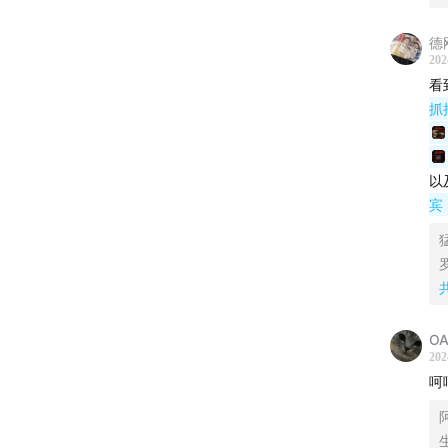
但
德
那段时
202
他
鼓地筹
看
饶
的狂欢
抓
我
一起来
以
宾
时间轴
08:20
O
202
12:48
爆
呵
阿
20:06
“