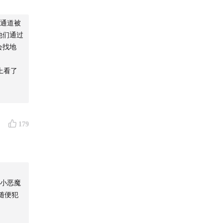
通道被
他们通过
不止发生
会找地
上看了
龄更小、
179
犯罪行为
小恶魔
象的爆破
随便犯