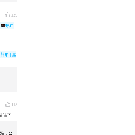
择大张旗
129
成最后
热血
形 | 嘉
115
喵喵了
难，公