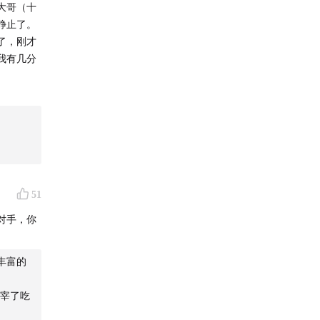
大哥（十
静止了。
了，刚才
我有几分
子，里面
头有个女
要是一会
个明显乡
和我差不
51
腰带）把
对手，你
听过这么
就出鲜
丰富的
查只是皮
宰了吃
吃完以