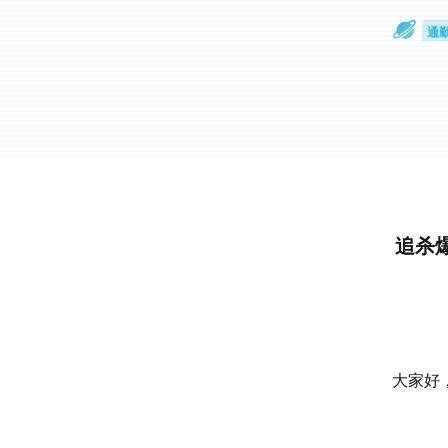
散
通
追杀
大家好