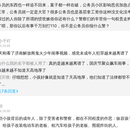
务员的东西也一样追不回来，案子都一样在破，公务员小区影响恶劣加急
别问，茅台给你找回来了”
正常，公务员就一定是大官？很多公务员也是基层拿工资你这种没文化没
解过的人你除了所谓的愤世嫉俗你还有什么？警察们的辛苦你一句权贵走
只能活到15岁最后一天”
了呗，那你以后有事千万别打110，你不是公务员你报什么警？
法飙车赛“交警开道”
小千吖
4.10.08
为什么从小就玩命？
天刚看了济南解放阁鬼火少年闹事视频，感觉未成年人犯罪越来越离谱了
为什么我的名字都被人用了
:
真的是越来越离谱了，国庆节聚众飙车闹事，
孩越来越不知道天高地厚了
周灾饿
:
仔细想想，小孩好像就是知道了天高地厚，他们知道了法律都管不
了…
共
7
条回复
 刑警、天才捕手计划作者
胆
 天才捕手计划编辑
4.10.08
些小孩背后的成年人，除了受害者和警察，都在不同程度的作恶：纵容孩
、给孩子改装电动车的老板、租汽车给孩子的老板、围观炸街的人。