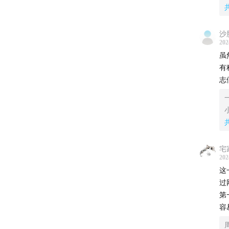
后
着
这
沙
202
个
虽
的
有
过
志
皮
让
妈
往
门
样
宅
个
202
后
这
他
过
我
第
口
容
我