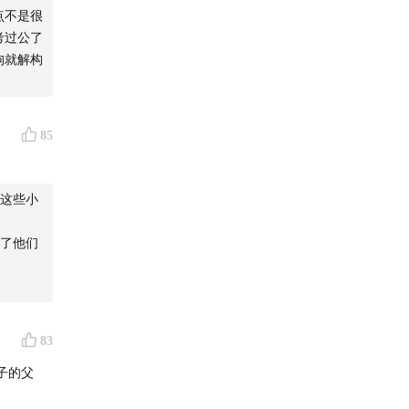
点不是很
考过公了
狗就解构
85
这些小
了他们
83
子的父