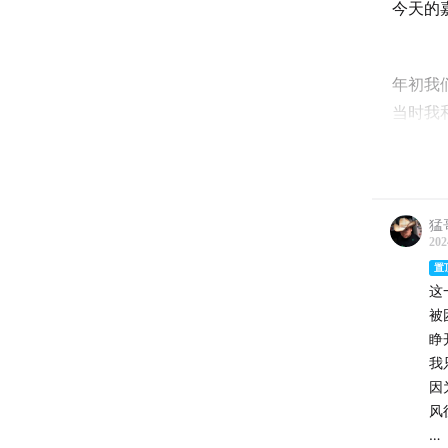
今天的
年初我
当时我
大半年
猛
202
现在，他
置
换成了
这
被
上两三
睁
我
因
但真正
风
起了未