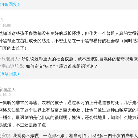
共
4
条回复
，指另一个房间水泥地上两张凉席，让他们去睡午觉，他俩就过去，侧身
蜷起的胳膊。我不信他们能睡着，只是不用挨打不用罚站，喘口气吧。
个过程，我蹲在那听，坐在沙发上（整个房子就只有一个长沙发挤着七八
胆
4.10.08
茶几）一句半句的聊，大体拼凑出，这两个孩子是专门偷烟酒店的，偷到
然知道这些孩子多数都没有良好的成长环境，但作为一个普通人真的觉得
场子，第一次偷没被他们抓到，这是第二次。
种黑帮正在茁壮成长的感觉，不想生活在一个黑帮横行的社会😰（同时感
了一会，那个大哥让人把他俩叫起来“上班了”刚才沙发上休息的这几位，
们真的太难了）
带，这时候看两个孩子其中一个说要上厕所,大号，带头的说，让他去，
后他们就在客厅继续聊，聊了会，那个大哥说，怎么还没出来，草，快踹
一只老男人
:
所以说这种重大的社会议题，就不应该以自媒体的猎奇视角来
在里头自杀了，有人就开始踹门，一脚，两脚没踹开，他就助跑跳上门上
小宇宙巡航员
:
如何定义“猎奇”？应该谁来组织讨论？
里看，下来说，没自杀，裤子都没脱，在里头抵着门呢，大哥就急了，冲
共
5
条回复
，后来两个人一块把门踹开，拽出来，拖到（真的是拖，那个孩子完全就
半躺着被几人拽着，裤子在地上磨的很响）这回比刚才打的更很，而且只
家喵星人
，但是没刚才叫的那么大声。
4.10.12
来有个人上来，告诉他们，他弟弟和剩下几个人在校门口，被学校的人给
一集听的非常的唏嘘。农村的孩子，通过学习的上升通道被封死，几乎走
们要找的人，也被学校控制了，也就证明了我是被他们认错了。然后那个
网络又知道了这个世界上有贫富是巨大参差，让他们通过这种山贼草寇的
，他们打我了没，我说没有，让我再重复一遍，我说没有，他说，这是你
一桶金。最讽刺的是他们真的很聪明，懂法，还会找地儿，知道什么地方
的自行车。
易被爆，不过还是嫩了点！
回家以后，把这件事告诉了我爸。我爸没信。前两年过年，又提起，我爸
周灾饿
:
我觉得不嫩哎，一点都不嫩，相当可怕，比很多三四十岁的成年人