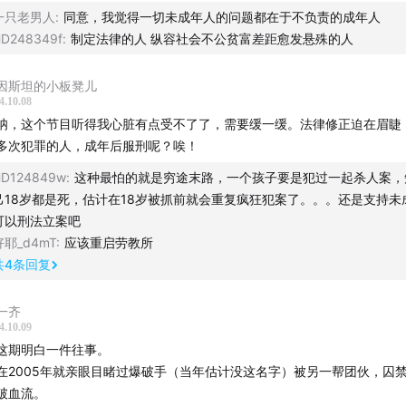
一只老男人
:
同意，我觉得一切未成年人的问题都在于不负责的成年人
D248349f
:
制定法律的人 纵容社会不公贫富差距愈发悬殊的人
天才捕手
因斯坦的小板凳儿
4.10.08
：
呐，这个节目听得我心脏有点受不了了，需要缓一缓。法律修正迫在眉睫
多次犯罪的人，成年后服刑呢？唉！
HD124849w
:
这种最怕的就是穷途末路，一个孩子要是犯过一起杀人案，
己18岁都是死，估计在18岁被抓前就会重复疯狂犯案了。。。还是支持未
可以刑法立案吧
好耶_d4mT
:
应该重启劳教所
共
4
条回复
一齐
4.10.09
这期明白一件往事。
在2005年就亲眼目睹过爆破手（当年估计没这名字）被另一帮团伙，囚
破血流。