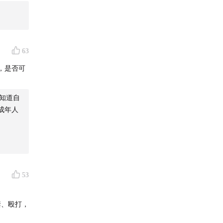
63
，是否可
知道自
成年人
53
禁、殴打，