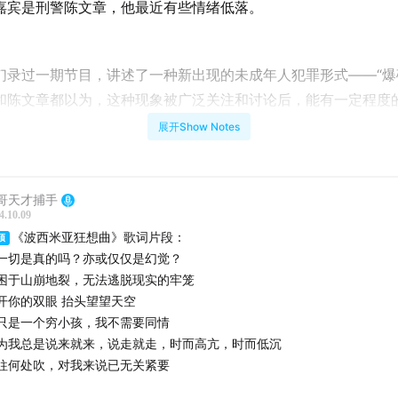
嘉宾是刑警陈文章，他最近有些情绪低落。
们录过一期节目，讲述了一种新出现的未成年人犯罪形式——“爆
和陈文章都以为，这种现象被广泛关注和讨论后，能有一定程度
展开Show Notes
过去了，爆破手群体的确有了很多变化，变得更疯狂了。
哥天才捕手
4.10.09
们的工作服是The North Face冲锋衣，2000块一件；开去
《波西米亚狂想曲》歌词片段：
顶
路虎，因为后备箱更大，能一次偷走更多。没活儿干的时候，他
一切是真的吗？亦或仅仅是幻觉？
困于山崩地裂，无法逃脱现实的牢笼
万，租辆劳斯莱斯、法拉利，出去兜风。
开你的双眼 抬头望望天空
只是一个穷小孩，我不需要同情
为我总是说来就来，说走就走，时而高亢，时而低沉
让陈警官头疼的是，有越来越多的爆破手“毕业”后，转行仙人跳
往何处吹，对我来说已无关紧要
成年卖淫生意；爆破手团伙之间的打斗也越来越狠，当街杀人，