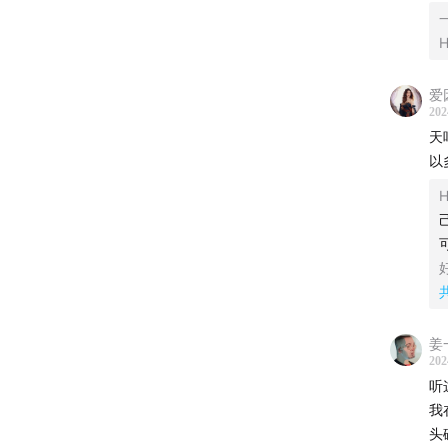
主播：
H
@猛哥
爱
202
制作人
天
以
小船
姜
202
听
我
头