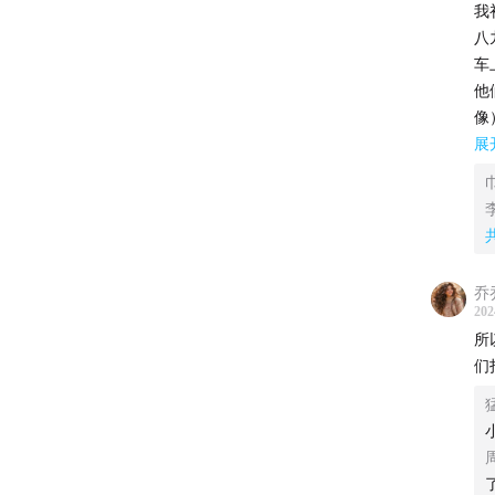
我
八
车
他
像
两
展
已
的
他
他
村
乔
多
202
刚
所
那
们
持
血
带
这
让