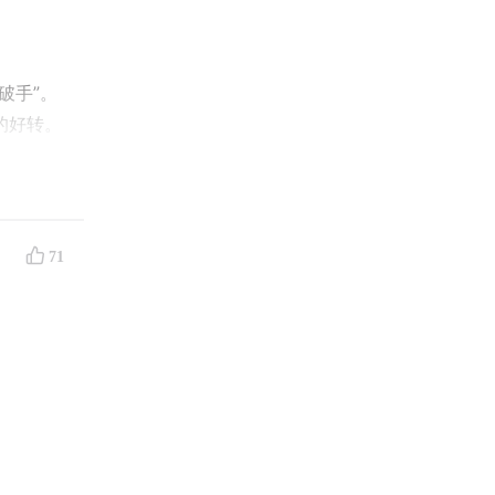
破手”。
的好转。
71
偷茅台的车
们一天花
团伙，做
毫不恐