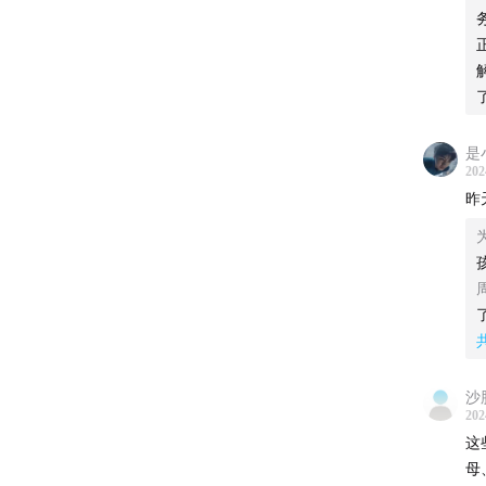
31:11
“
38:58
“
49:18
非
是
202
58:43
昨
嘉宾：
陈文章
沙
小旋风
202
这
母