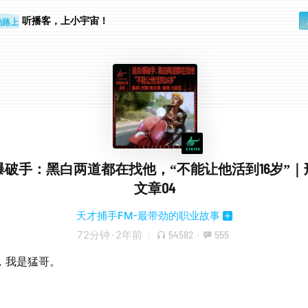
步时
勤路上
听播客，上小宇宙！
爆破手：黑白两道都在找他，“不能让他活到16岁”｜
文章04
天才捕手FM-最带劲的职业故事
72分钟
·
2年前
54582
·
555
，我是猛哥。