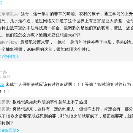
妈啊，我刚刚杀了个人
开
拿枪指着他的头，扣下扳机，现在他死了
宅家喵星人
:
猛哥，这一集听的非常的唏嘘。农村的孩子，通过学习的上升
妈啊，生活才刚刚开始啊
封死，几乎走不通，通过网络又知道了这个世界上有贫富是巨大参差，让
爆破手的规模、消费水平、犯罪程度，都在快速升级。这些变化
而如今我却远走并抛之脑后
这种山贼草寇的手法寻找第一桶金。最讽刺的是他们真的聪明，懂法，还
官所在的地区，而是通过短视频传播，在全国各地蔓延。
妈，喔，我并不想让你流泪
儿。他们该怎么办呢？波西米亚狂想曲大好评
是我在明天这个时候未能归来
elvinFlow
:
最后配波西米亚，一绝🤙！暑假的时候补番了电影，另外B站
生活继续吧 如同什么都没发生
一个抽象视频，BGM用的这首，很能体现这个时代
的是，爆破手群体拥有一个人数更为庞大的“人才库”，是一群年
共
7
条回复
晚了，我的归宿要来了
的孩子，自称“战神”。
的脊梁开始发颤，浑身上下疼痛难忍
一亦
见吧 各位 我要离开了
4.10.08
将离你们而去 去接受现实的审判
:35
未成年人保护法就应该有过往追诉啊！！！等满了18就追究过往行为
「刑警陈文章」系列节目的第4期，我和陈警官聊了聊未成年人
妈，喔（风往何处吹）
！！！！
，以及“战神”为何一步步成为“爆破手”。
也不想死去
周灾饿
:
很难想象如此炸裂的事件竟然上不了热搜
至有时我希望自己未曾来到这世上
周灾饿
:
突然想起来，这样有一定的约束力，但也不太行，肯定会有一部分
目将从一个名叫“顺风耳”的男孩讲起，他是给陈警官留下最深印
犯了18岁之后要无期或死刑的罪，那他18之前就更疯了，反正都要死，就
看到一个小小的人影
罪拉到了
丑角 胆小鬼 你会跳方丹戈舞吗？
共
9
条回复
雷鸣与电闪，着实惊吓到我了