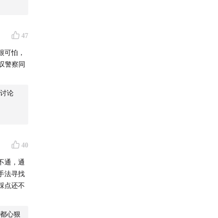
躺下，枕
个人和一
47
了他们看
很可怕，
叹警察同
起来，解
给他一纸。
门，别他
讨论
面的气窗
过去踹
像死了一
打了他一
40
扣住了，
不通，通
报信的问
手法寻找
丢在校门
踩点还不
说当时以
都心狠